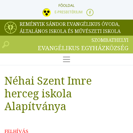
FŐOLDAL
E-PRESBITÉRIUM
REMÉNYIK SÁNDOR EVANGÉLIKUS ÓVODA,
ÁLTALÁNOS ISKOLA ÉS MŰVÉSZETI ISKOLA
SZOMBATHELYI
EVANGÉLIKUS EGYHÁZKÖZSÉG
Néhai Szent Imre
herceg iskola
Alapítványa
FELHÍVÁS