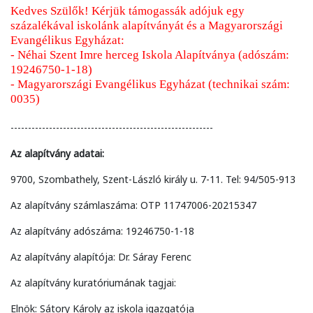
Kedves Szülők! Kérjük támogassák adójuk egy
százalékával i
skolánk alapítványát és a Magyarországi
Evangélikus Egyházat
:
- Néhai Szent Imre herceg Iskola Alapítványa (adószám:
19246750-1-18)
- Magyarországi Evangélikus Egyházat (technikai szám:
0035)
----------------------------------------------------------
Az alapítvány adatai:
9700, Szombathely, Szent-László király u. 7-11. Tel: 94/505-913
Az alapítvány számlaszáma: OTP 11747006-20215347
Az alapítvány adószáma: 19246750-1-18
Az alapítvány alapítója: Dr. Sáray Ferenc
Az alapítvány kuratóriumának tagjai:
Elnök: Sátory Károly az iskola igazgatója