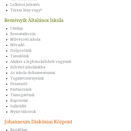
Lelkészi jelentés
Társas lény vagy?
Reményik Általános Iskola
Címlap
Bemutatkozás
Művészeti iskola
Névadó
Dolgozóink
Tanulóink
Akikre a legbüszkébbek vagyunk
Felvétel iskolánkba
Az iskola dokumentumai
Tagintézményeink
Fenntartó
Partnereink
Támogatóink
Kapcsolat
Sulirádió
Nyári táborok
Johanneum Diakóniai Központ
Kezdőlap