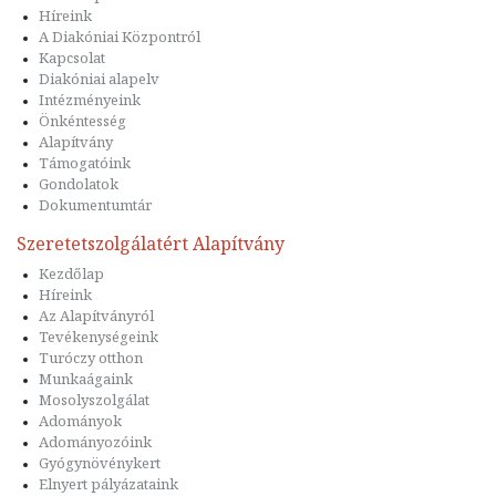
Híreink
A Diakóniai Központról
Kapcsolat
Diakóniai alapelv
Intézményeink
Önkéntesség
Alapítvány
Támogatóink
Gondolatok
Dokumentumtár
Szeretetszolgálatért Alapítvány
Kezdőlap
Híreink
Az Alapítványról
Tevékenységeink
Turóczy otthon
Munkaágaink
Mosolyszolgálat
Adományok
Adományozóink
Gyógynövénykert
Elnyert pályázataink