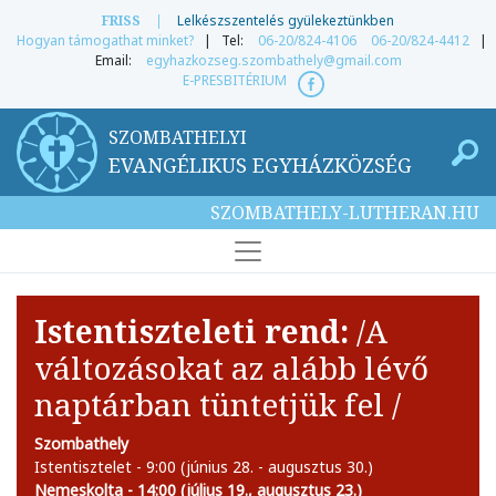
FRISS
|
Lelkészszentelés gyülekeztünkben
Hogyan támogathat minket?
| Tel:
06-20/824-4106
06-20/824-4412
|
Email:
egyhazkozseg.szombathely@gmail.com
E-PRESBITÉRIUM
SZOMBATHELYI
EVANGÉLIKUS EGYHÁZKÖZSÉG
SZOMBATHELY-LUTHERAN.HU
Istentiszteleti rend:
/A
változásokat az alább lévő
naptárban tüntetjük fel /
Szombathely
Istentisztelet - 9:00 (június 28. - augusztus 30.)
Nemeskolta - 14:00 (július 19., augusztus 23.)