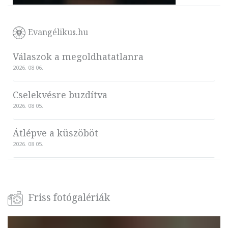
Evangélikus.hu
Válaszok a megoldhatatlanra
2026. 08 06.
Cselekvésre buzdítva
2026. 08 05.
Átlépve a küszöböt
2026. 08 05.
Friss fotógalériák