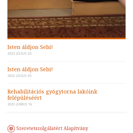
Isten áldjon Sebi!
2023. JÚLIUS 03.
Isten áldjon Sebi!
2023. JÚLIUS 03.
Rehabilitációs gyógytorna lakóink
felépüléséért
2023. JÚNIUS 16.
Szeretetszolgálatért Alapítvány