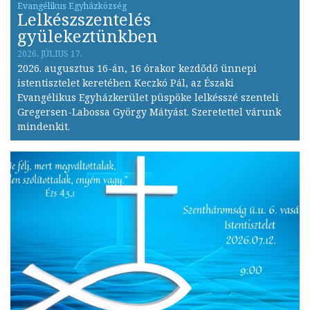
Lelkészszentelés
gyülekeztünkben
2026. JÚLIUS 17.
2026. augusztus 16-án, 16 órakor kezdődő ünnepi
istentisztelet keretében Keczkó Pál, az Északi
Evangélikus Egyházkerület püspöke lelkésszé szenteli
Gregersen-Labossa György Mátyást. Szeretettel várunk
mindenkit.