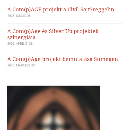
A Com(p)AGE projekt a Civil Sajt?reggelin
2026. JÚLIUS 28.
A Com(p)Age és Silver Up projektek
szinergiája
2026. ÁPRILIS 28.
A Com(p)Age projekt bemutatása Sümegen
2026. MÁRCIUS 30.