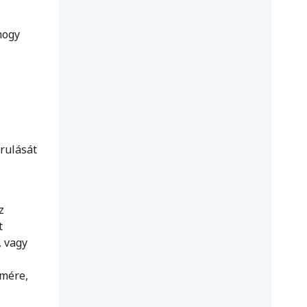
hogy
árulását
z
t
, vagy
lmére,