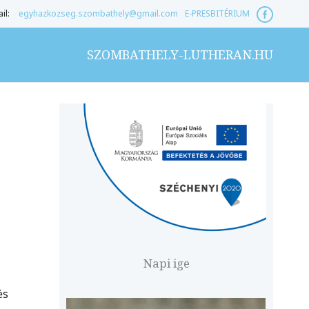
il:
egyhazkozseg.szombathely@gmail.com
E-PRESBITÉRIUM
SZOMBATHELY-LUTHERAN.HU
Napi ige
és