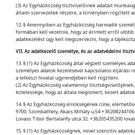
(3) Az Egyházközség tisztviselőinek adatait munkaüg
állami szervezetek részére, a törvényben rögzített ad
12. § Amennyiben az Egyházközség harmadik személy 
formában kell vezetnie, hogy az érintett erről utóbb
adatkezelést úgy kell megszervezni, hogy a tájékozta
VII. Az adatkezelő személye, és az adatvédelmi tisz
13. § (1) Az Egyházközség által végzett személyes ad
személyes adatok kezelésével kapcsolatos eljárási re
a lelkészi hivatal ügyrendjében kell rögzíteni.
(2) Az Egyházközség valamennyi tisztségviselőjének,
kötelessége, hogy az általa megismert, kezelt adato
14. § Az Egyházközség elnökségének címe, elérhetősé
9700. Szombathely, Akacs Mihály u.54 +36208244106,
Lovass Tibor Bertalanfy utca 32. +36205435200 lovas
15. § (1) Az Egyházközségnek, mivel szenzitív adatokat