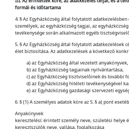
III. Az érintettek köre, az adatkezelés céljai, és a c
formái és időtartama
4. § Az Egyházközség által folytatott adatkezelésbe
személyek, az egyházközség tagjai, az egyházközség t
tevékenysége során alkalmazott egyéb tisztségviselő
5. § Az Egyházközség által folytatott adatkezelések cé
élet biztosítása. Az adatkezelések a következő konk
a) az Egyházközség által vezetett anyakönyvek,
b) az Egyházközség tagjainak nyilvántartása,
c) az Egyházközség tisztviselőinek és további f
d) az Egyházközség hitéleti tevékenységével ka
e) az Egyházközség gazdasági szervezeti egys
6. § (1) A személyes adatok köre az 5. § a) pont eseté
Anyakönyvek
keresztelési: érintett személy neve, születési helye é
keresztszülők neve, vallása, foglalkozása