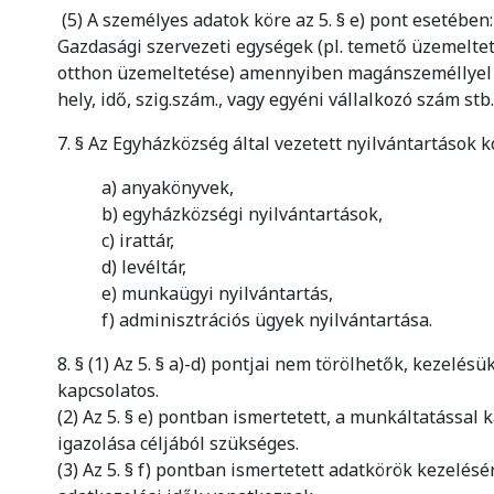
(5) A személyes adatok köre az 5. § e) pont esetében
Gazdasági szervezeti egységek (pl. temető üzemelteté
otthon üzemeltetése) amennyiben magánszeméllyel k
hely, idő, szig.szám., vagy egyéni vállalkozó szám st
7. § Az Egyházközség által vezetett nyilvántartások k
a) anyakönyvek,
b) egyházközségi nyilvántartások,
c) irattár,
d) levéltár,
e) munkaügyi nyilvántartás,
f) adminisztrációs ügyek nyilvántartása.
8. § (1) Az 5. § a)-d) pontjai nem törölhetők, kezel
kapcsolatos.
(2) Az 5. § e) pontban ismertetett, a munkáltatással
igazolása céljából szükséges.
(3) Az 5. § f) pontban ismertetett adatkörök kezelésé