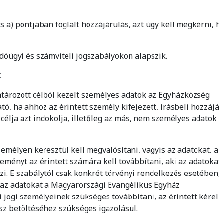
 a) pontjában foglalt hozzájárulás, azt úgy kell megkérni, 
 adóügyi és számviteli jogszabályokon alapszik.
k
ghatározott célból kezelt személyes adatok az Egyházközség
ó, ha ahhoz az érintett személy kifejezett, írásbeli hozzáj
 célja azt indokolja, illetőleg az más, nem személyes adatok
zemélyen keresztül kell megvalósítani, vagyis az adatokat, a
ményt az érintett számára kell továbbítani, aki az adatoka
zi. E szabálytól csak konkrét törvényi rendelkezés esetében
r az adatokat a Magyarországi Evangélikus Egyház
 jogi személyeinek szükséges továbbítani, az érintett kére
átusz betöltéséhez szükséges igazolásul.