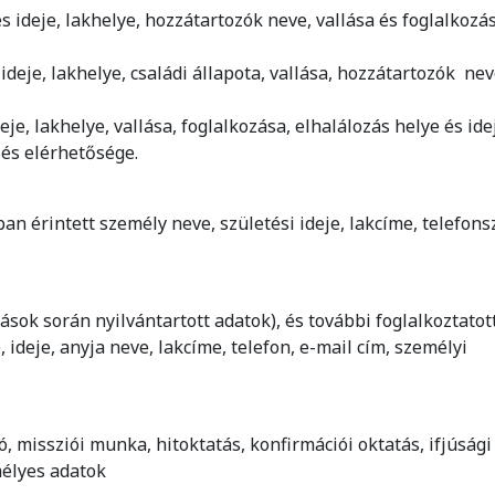
és ideje, lakhelye, hozzátartozók neve, vallása és foglalkozá
ideje, lakhelye, családi állapota, vallása, hozzátartozók nev
eje, lakhelye, vallása, foglalkozása, elhalálozás helye és ide
 és elérhetősége.
n:
n érintett személy neve, születési ideje, lakcíme, telefon
:
sok során nyilvántartott adatok), és további foglalkoztatot
 ideje, anyja neve, lakcíme, telefon, e-mail cím, személyi
:
, missziói munka, hitoktatás, konfirmációi oktatás, ifjúsági
mélyes adatok