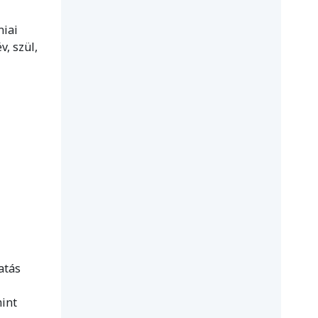
niai
, szül,
atás
mint