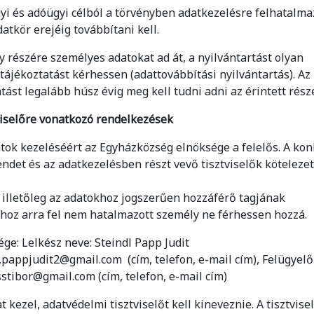
yi és adóügyi célból a törvényben adatkezelésre felhatalma
atkör erejéig továbbítani kell.
részére személyes adatokat ad át, a nyilvántartást olyan
 tájékoztatást kérhessen (adattovábbítási nyilvántartás). Az
tást legalább húsz évig meg kell tudni adni az érintett rész
tviselőre vonatkozó rendelkezések
atok kezeléséért az Egyházközség elnöksége a felelős. A kon
ndet és az adatkezelésben részt vevő tisztviselők kötelezet
 illetőleg az adatokhoz jogszerűen hozzáférő tagjának
khoz arra fel nem hatalmazott személy ne férhessen hozzá.
ge: Lelkész neve: Steindl Papp Judit
pappjudit2@gmail.com (cím, telefon, e-mail cím), Felügyelő
stibor@gmail.com (cím, telefon, e-mail cím)
 kezel, adatvédelmi tisztviselőt kell kineveznie. A tisztvise