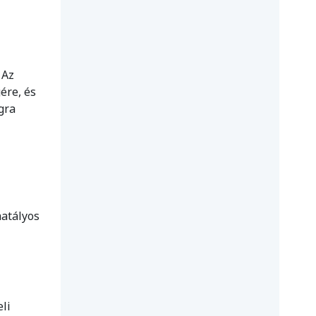
 Az
ére, és
gra
hatályos
li