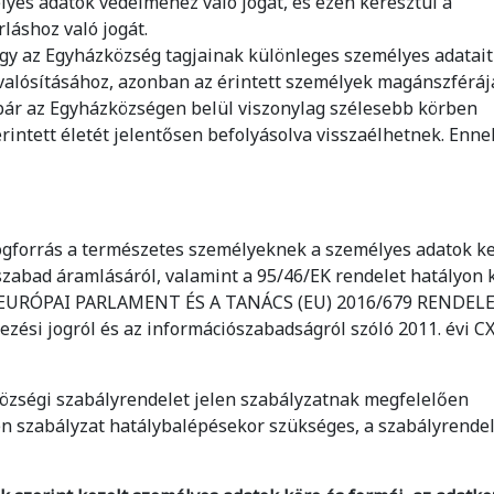
lyes adatok védelméhez való jogát, és ezen keresztül a
láshoz való jogát.
ogy az Egyházközség tagjainak különleges személyes adatait 
alósításához, azonban az érintett személyek magánszférá
bár az Egyházközségen belül viszonylag szélesebb körben
rintett életét jelentősen befolyásolva visszaélhetnek. Enne
 jogforrás a természetes személyeknek a személyes adatok k
szabad áramlásáról, valamint a 95/46/EK rendelet hatályon 
óló EURÓPAI PARLAMENT ÉS A TANÁCS (EU) 2016/679 RENDEL
kezési jogról és az információszabadságról szóló 2011. évi CX
zközségi szabályrendelet jelen szabályzatnak megfelelően
en szabályzat hatálybalépésekor szükséges, a szabályrendel