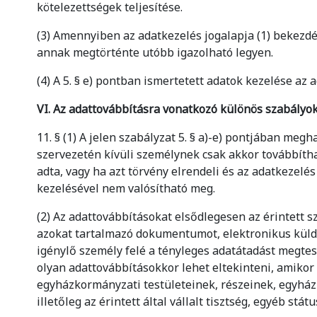
kötelezettségek teljesítése.
(3) Amennyiben az adatkezelés jogalapja (1) bekezdés
annak megtörténte utóbb igazolható legyen.
(4) A 5. § e) pontban ismertetett adatok kezelése az
VI. Az adattovábbításra vonatkozó különös szabályo
11. § (1) A jelen szabályzat 5. § a)-e) pontjában me
szervezetén kívüli személynek csak akkor továbbíthat
adta, vagy ha azt törvény elrendeli és az adatkezelés
kezelésével nem valósítható meg.
(2) Az adattovábbításokat elsődlegesen az érintett s
azokat tartalmazó dokumentumot, elektronikus külde
igénylő személy felé a tényleges adatátadást megtes
olyan adattovábbításokkor lehet eltekinteni, amiko
egyházkormányzati testületeinek, részeinek, egyházi
illetőleg az érintett által vállalt tisztség, egyéb st