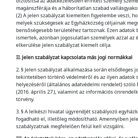
biztosítsa az adatkezelésben érintett személy szemé
magánszférája és a háborítatlan szabad vallásgyakor
(2) A jelen szabályzat kiemelten figyelembe veszi, h
melyek szükségesek az Egyházközség céljainak megv
bensőségesebb területéhez tartoznak. Ezen adatok 
ismertek, azonban jogosulatlan személyek azzal az é
elkerülése jelen szabályzat kiemelt célja.
II. Jelen szabályzat kapcsolata más jogi normákkal
2. § Jelen szabályzat alkalmazása során elsődleges
tekintetében történő védelméről és az ilyen adatok 
helyezéséről (általános adatvédelmi rendelet) sz
(2016. április 27.), valamint az információs önrendel
törvény.
3. § A lelkészi hivatal ügyrendjét szabályozó egyhá
fogadható el, illetőleg módosítható. Amennyiben jel
szabályzatnak megfelelően felül kell vizsgálni.