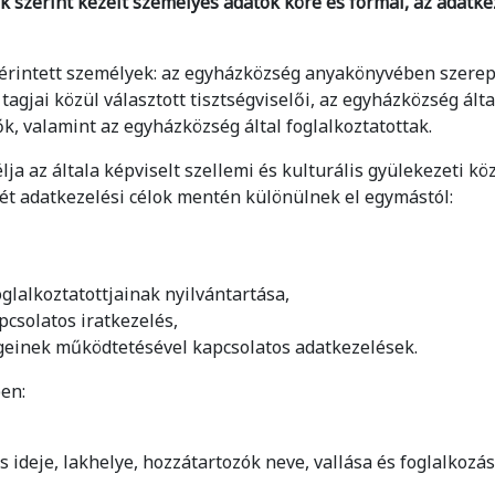
élok szerint kezelt személyes adatok köre és formái, az adatk
n érintett személyek: az egyházközség anyakönyvében szere
agjai közül választott tisztségviselői, az egyházközség álta
k, valamint az egyházközség által foglalkoztatottak.
lja az általa képviselt szellemi és kulturális gyülekezeti kö
rét adatkezelési célok mentén különülnek el egymástól:
oglalkoztatottjainak nyilvántartása,
pcsolatos iratkezelés,
égeinek működtetésével kapcsolatos adatkezelések.
ben:
s ideje, lakhelye, hozzátartozók neve, vallása és foglalkozás