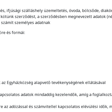
:
s, ifjúsági szálláshely üzemeltetés, óvoda, bölcsőde, diakó
ötünk szerződést, a szerződésben megnevezett adatok (név
b. számít személyes adatnak
öre és formái:
ésük az Egyházközség alapvető tevékenységének ellátásával
 kapcsolatos adatok mindaddig kezelendők, amíg a foglalkozt
re az adózással és számvitellel kapcsolatos elévülési idők, 