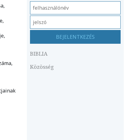
sa,
e,
je,
BIBLIA
száma,
Közösség
tjainak