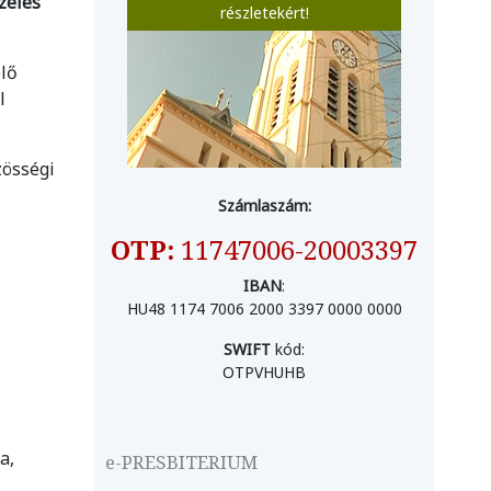
ezelés
részletekért!
plő
l
zösségi
Számlaszám:
OTP:
11747006-20003397
IBAN
:
HU48 1174 7006 2000 3397 0000 0000
SWIFT
kód:
OTPVHUHB
a,
e-PRESBITERIUM