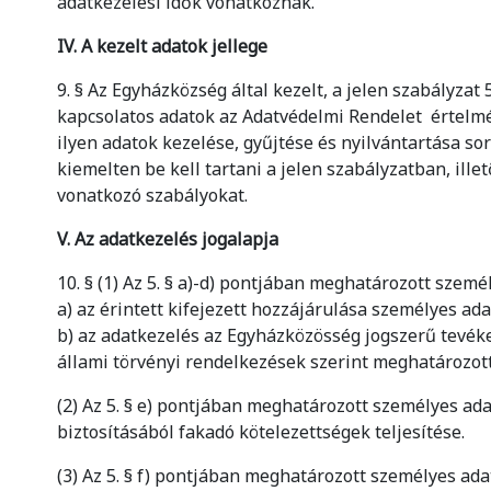
adatkezelési idők vonatkoznak.
IV. A kezelt adatok jellege
9. § Az Egyházközség által kezelt, a jelen szabályzat
kapcsolatos adatok az Adatvédelmi Rendelet értelm
ilyen adatok kezelése, gyűjtése és nyilvántartása sor
kiemelten be kell tartani a jelen szabályzatban, ille
vonatkozó szabályokat.
V. Az adatkezelés jogalapja
10. § (1) Az 5. § a)-d) pontjában meghatározott szem
a) az érintett kifejezett hozzájárulása személyes ad
b) az adatkezelés az Egyházközösség jogszerű tevék
állami törvényi rendelkezések szerint meghatározott
(2) Az 5. § e) pontjában meghatározott személyes ada
biztosításából fakadó kötelezettségek teljesítése.
(3) Az 5. § f) pontjában meghatározott személyes ad