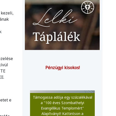
kezeli,
jának
k
ezelése
kívül
Pénzügyi kisokos!
ETE
II.
Támogassa adója egy százalékával
etet e
a "100 éves Szombathelyi
Evangélikus Templomért"
Alapítványt! Kattintson a