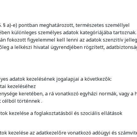
 5. § a)-e) pontban meghatározott, természetes személlyel
ében különleges személyes adatok kategóriájába tartoznak.
án fokozott figyelemmel kell lenni az adatok szenzitív jelleg
tőleg a lelkészi hivatal ügyrendjében rögzített, adatbiztonsá
élyes adatok kezelésének jogalapjai a következők:
atai kezeléséhez
enysége keretében, a rá vonatkozó egyházi normák, vagy a 
 célból történnek .
tok kezelése a foglakoztatásból és szociális ellátások
atok kezelése az adatkezelőre vonatkozó adóügyi és számvite