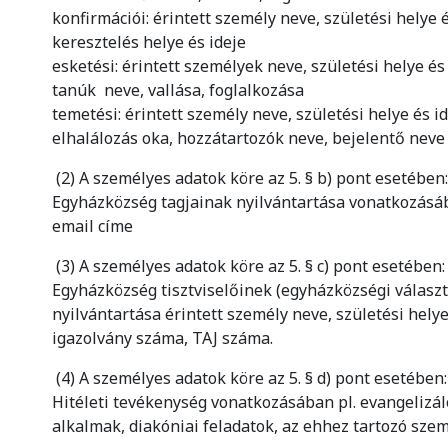
konfirmációi: érintett személy neve, születési helye 
keresztelés helye és ideje
esketési: érintett személyek neve, születési helye és 
tanúk neve, vallása, foglalkozása
temetési: érintett személy neve, születési helye és id
elhalálozás oka, hozzátartozók neve, bejelentő neve
(2) A személyes adatok köre az 5. § b) pont esetébe
Egyházközség tagjainak nyilvántartása vonatkozásába
email címe
(3) A személyes adatok köre az 5. § c) pont esetében
Egyházközség tisztviselőinek (egyházközségi választá
nyilvántartása érintett személy neve, születési helye,
igazolvány száma, TAJ száma.
(4) A személyes adatok köre az 5. § d) pont esetében
Hitéleti tevékenység vonatkozásában pl. evangelizáló
alkalmak, diakóniai feladatok, az ehhez tartozó sze