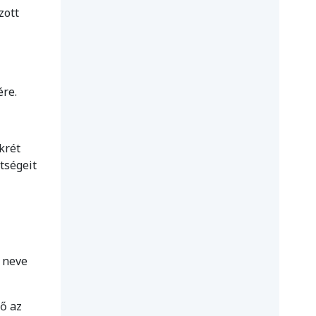
zott
ére.
krét
tségeit
 neve
lő az