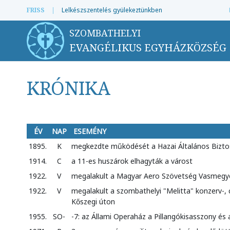
FRISS
|
Lelkészszentelés gyülekeztünkben
SZOMBATHELYI
EVANGÉLIKUS EGYHÁZKÖZSÉG
KRÓNIKA
ÉV
NAP
ESEMÉNY
1895.
K
megkezdte működését a Hazai Általános Bizto
1914.
C
a 11-es huszárok elhagyták a várost
1922.
V
megalakult a Magyar Aero Szövetség Vasmegyei
1922.
V
megalakult a szombathelyi "Melitta" konzerv-, c
Kőszegi úton
1955.
SO-
-7: az Állami Operaház a Pillangókisasszony és