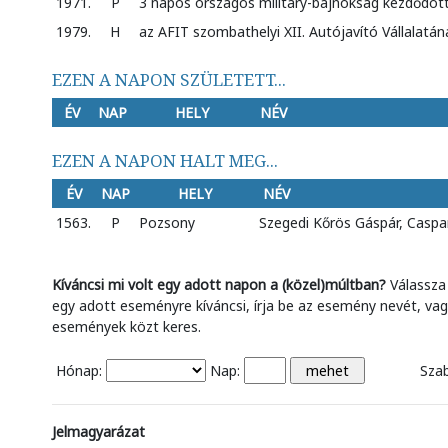
1971.
P
3 napos országos military-bajnokság kezdődöt
1979.
H
az AFIT szombathelyi XII. Autójavító Vállalatán
EZEN A NAPON SZÜLETETT...
ÉV
NAP
HELY
NÉV
EZEN A NAPON HALT MEG...
ÉV
NAP
HELY
NÉV
1563.
P
Pozsony
Szegedi Kőrös Gáspár, Caspa
Kíváncsi mi volt egy adott napon a (közel)múltban?
Válassza
egy adott eseményre kíváncsi, írja be az esemény nevét, v
események közt keres.
Hónap:
Nap:
Sza
Jelmagyarázat