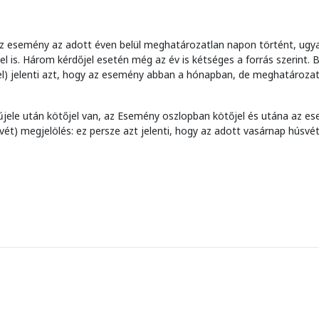
gy az esemény az adott éven belül meghatározatlan napon történt, ugy
el is. Három kérdőjel esetén még az év is kétséges a forrás szerint. 
jel) jelenti azt, hogy az esemény abban a hónapban, de meghatározat
jele után kötőjel van, az Esemény oszlopban kötőjel és utána az e
t) megjelölés: ez persze azt jelenti, hogy az adott vasárnap húsvét