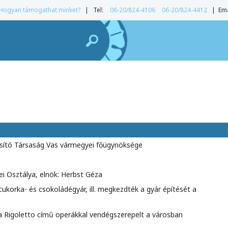
Hogyan támogathat minket?
| Tel:
06-20/824-4106
06-20/824-4412
| Ema
sító Társaság Vas vármegyei főügynöksége
 Osztálya, elnök: Herbst Géza
ukorka- és csokoládégyár, ill. megkezdték a gyár építését a
 a Rigoletto című operákkal vendégszerepelt a városban