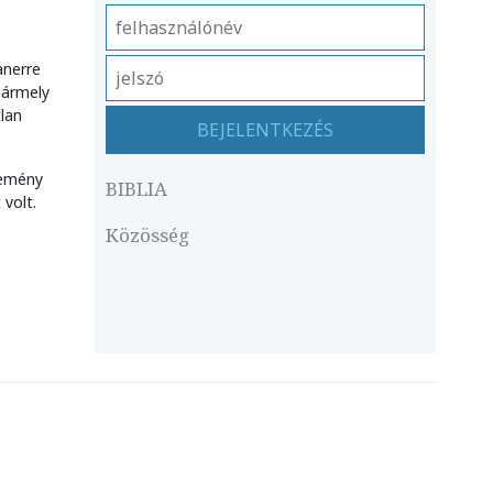
anerre
Bármely
lan
semény
BIBLIA
 volt.
Közösség