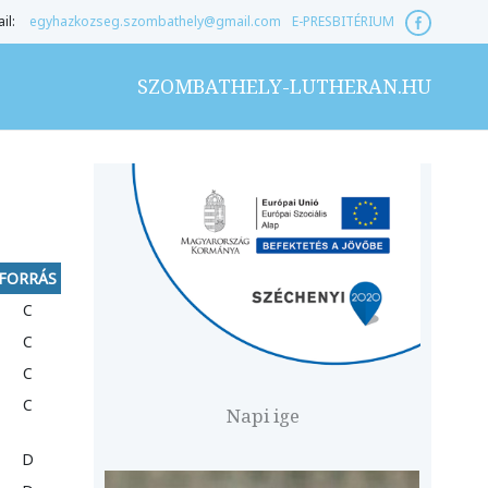
il:
egyhazkozseg.szombathely@gmail.com
E-PRESBITÉRIUM
SZOMBATHELY-LUTHERAN.HU
FORRÁS
C
C
C
C
Napi ige
D