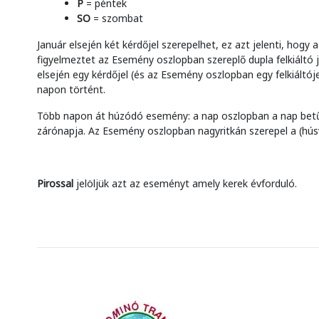
P
= péntek
SO
= szombat
Január elsején két kérdőjel szerepelhet, ez azt jelenti, ho
figyelmeztet az Esemény oszlopban szereplő dupla felkiáltó j
elsején egy kérdőjel (és az Esemény oszlopban egy felkiáltó
napon történt.
Több napon át húzódó esemény: a nap oszlopban a nap betű
zárónapja. Az Esemény oszlopban nagyritkán szerepel a (húsvé
Pirossal
jelöljük azt az eseményt amely kerek évforduló.