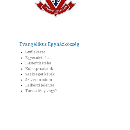
Evangélikus Egyházközség
Gyülekezet
Egyesületi élet
E-Istentisztelet
Külkapcsolatok
Segítséget kérek
Szívesen adom
Lelkészi jelentés
Társas lény vagy?