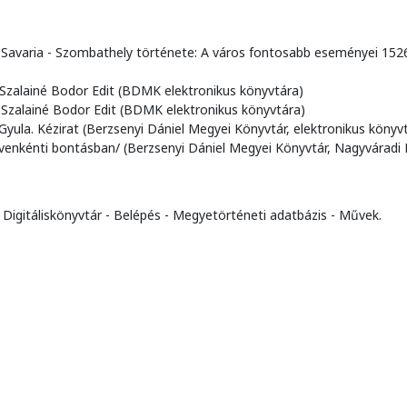
s: Savaria - Szombathely története: A város fontosabb eseményei 152
 Szalainé Bodor Edit (BDMK elektronikus könyvtára)
: Szalainé Bodor Edit (BDMK elektronikus könyvtára)
 Gyula. Kézirat (Berzsenyi Dániel Megyei Könyvtár, elektronikus könyv
venkénti bontásban/ (Berzsenyi Dániel Megyei Könyvtár, Nagyváradi
 Digitáliskönyvtár - Belépés - Megyetörténeti adatbázis - Művek.