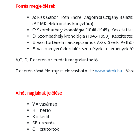
Forrás megjelölések
A
: Kiss Gábor, Tóth Endre, Zágorhidi Czigány Baláz
(BDMK elektronikus könyvtára)
C
: Szombathely kronológia (1848-1945), Készítette:
D
: Szombathely kronológia (1945-1990), Készítette
E
: Vasi történelmi arcképcsarnok A-Zs. Szerk. Pethő
F
: Vas megyei évfordulós személyek - események /é
A,C, D, E esetén az eredeti megtekinthető.
E esetén rövid életrajz is elolvasható itt:
www.bdmk.hu
- Vasi
A hét napjainak jelölése
V
= vasárnap
H
= hétfő
K
= kedd
SE
= szerda
C
= csütörtök