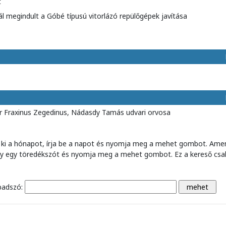
t
ál megindult a Góbé típusú vitorlázó repülőgépek javítása
r Fraxinus Zegedinus, Nádasdy Tamás udvari orvosa
 ki a hónapot, írja be a napot és nyomja meg a mehet gombot. Ame
agy egy töredékszót és nyomja meg a mehet gombot. Ez a kereső csa
badszó: