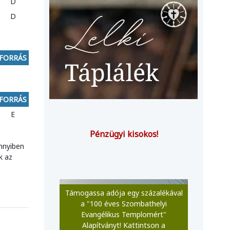
D
D
FORRÁS
FORRÁS
E
Pénzügyi kisokos!
nnyiben
k az
Támogassa adója egy százalékával
a "100 éves Szombathelyi
Evangélikus Templomért"
Alapítványt! Kattintson a