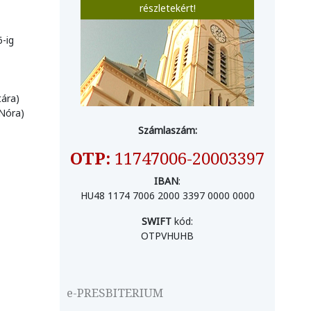
részletekért!
6-ig
tára)
 Nóra)
Számlaszám:
OTP:
11747006-20003397
IBAN
:
HU48 1174 7006 2000 3397 0000 0000
SWIFT
kód:
OTPVHUHB
e-PRESBITERIUM