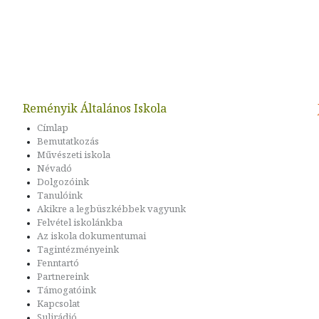
Reményik Általános Iskola
Címlap
Bemutatkozás
Művészeti iskola
Névadó
Dolgozóink
Tanulóink
Akikre a legbüszkébbek vagyunk
Felvétel iskolánkba
Az iskola dokumentumai
Tagintézményeink
Fenntartó
Partnereink
Támogatóink
Kapcsolat
Sulirádió