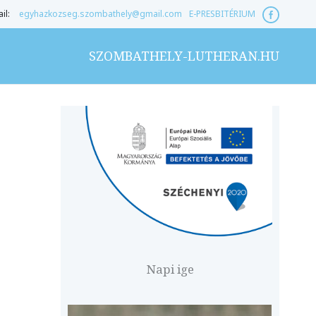
il:
egyhazkozseg.szombathely@gmail.com
E-PRESBITÉRIUM
SZOMBATHELY-LUTHERAN.HU
Napi ige