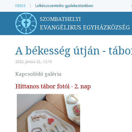
FRISS
|
Lelkészszentelés gyülekeztünkben
SZOMBATHELYI
EVANGÉLIKUS EGYHÁZKÖZSÉG
A békesség útján - tábo
2022. június 22., 12:15
Kapcsolódó galéria
Hittanos tábor fotói - 2. nap