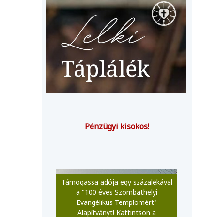
Pénzügyi kisokos!
Támogassa adója egy százalékával
a "100 éves Szombathelyi
Evangélikus Templomért"
Alapítványt! Kattintson a