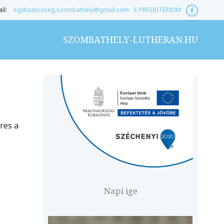
il:
egyhazkozseg.szombathely@gmail.com
E-PRESBITÉRIUM
SZOMBATHELY-LUTHERAN.HU
res a
Napi ige