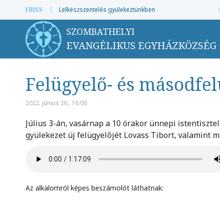
FRISS
|
Lelkészszentelés gyülekeztünkben
SZOMBATHELYI
EVANGÉLIKUS EGYHÁZKÖZSÉG
Felügyelő- és másodfel
2022. június 26., 16:00
Július 3-án, vasárnap a 10 órakor ünnepi istentiszte
gyülekezet új felügyelőjét Lovass Tibort, valamint má
Az alkalomról képes beszámolót láthatnak: