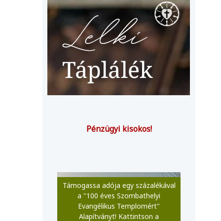
Pénzügyi kisokos!
Támogassa adója egy százalékával
a "100 éves Szombathelyi
Evangélikus Templomért"
Alapítványt! Kattintson a