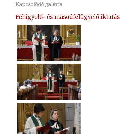
Kapcsolódó galéria
Felügyelő- és másodfelügyelő iktatás