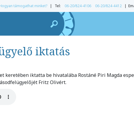
Hogyan támogathat minket?
| Tel:
06-20/824-4106
06-20/824-4412
| Ema
ügyelő iktatás
let keretében iktatta be hivatalába Rostáné Piri Magda espe
sodfelügyelőjét Fritz Olivért.