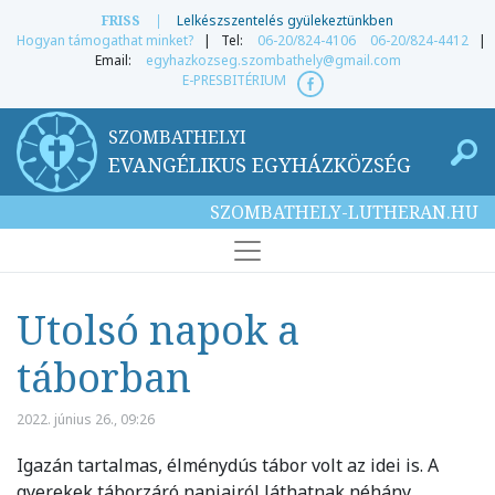
FRISS
|
Lelkészszentelés gyülekeztünkben
Hogyan támogathat minket?
| Tel:
06-20/824-4106
06-20/824-4412
|
Email:
egyhazkozseg.szombathely@gmail.com
E-PRESBITÉRIUM
SZOMBATHELYI
EVANGÉLIKUS EGYHÁZKÖZSÉG
SZOMBATHELY-LUTHERAN.HU
Utolsó napok a
táborban
2022. június 26., 09:26
Igazán tartalmas, élménydús tábor volt az idei is. A
gyerekek táborzáró napjairól láthatnak néhány