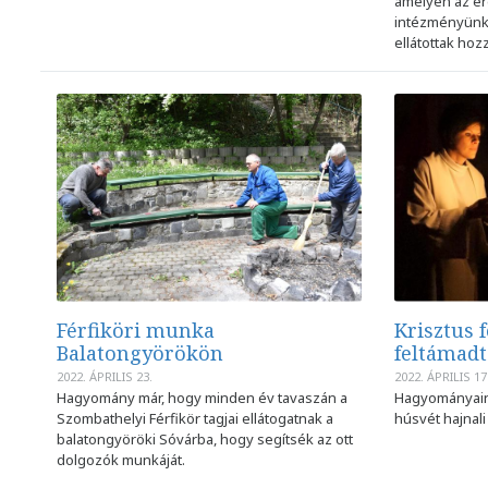
amelyen az ér
intézményünk d
ellátottak hoz
Férfiköri munka
Krisztus 
Balatongyörökön
feltámadt
2022. ÁPRILIS 23.
2022. ÁPRILIS 17
Hagyomány már, hogy minden év tavaszán a
Hagyományaink
Szombathelyi Férfikör tagjai ellátogatnak a
húsvét hajnali 
balatongyöröki Sóvárba, hogy segítsék az ott
dolgozók munkáját.