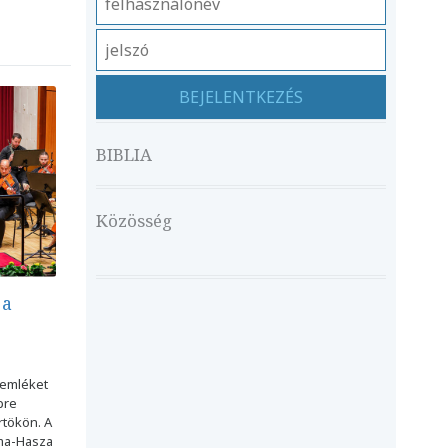
BIBLIA
Közösség
 a
 emléket
pre
tökön. A
ma-Hasza