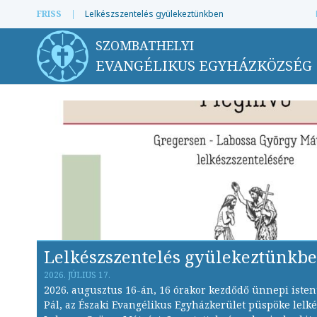
FRISS
|
Lelkészszentelés gyülekeztünkben
SZOMBATHELYI
EVANGÉLIKUS EGYHÁZKÖZSÉG
Lelkészszentelés gyülekeztünkb
2026. JÚLIUS 17.
2026. augusztus 16-án, 16 órakor kezdődő ünnepi isten
Pál, az Északi Evangélikus Egyházkerület püspöke lelké