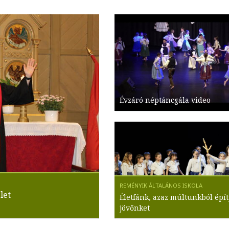
Évzáró néptáncgála video
let
Életfánk, azaz múltunkból épít
jövőnket