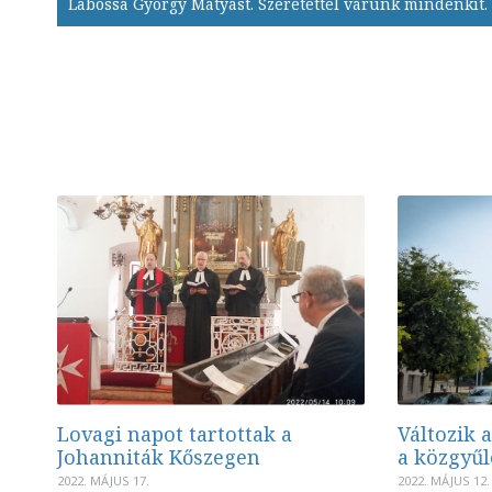
Labossa György Mátyást. Szeretettel várunk mindenkit.
Lovagi napot tartottak a
Változik a
Johanniták Kőszegen
a közgyűl
2022. MÁJUS 17.
2022. MÁJUS 12.