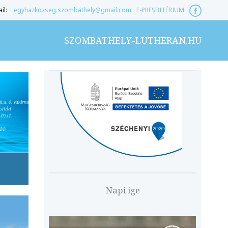
il:
egyhazkozseg.szombathely@gmail.com
E-PRESBITÉRIUM
SZOMBATHELY-LUTHERAN.HU
Napi ige