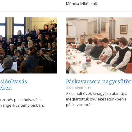
Mónika lelkésznő.
sióolvasás
Páskavacsora nagycsütö
eken
2022. ÁPRILIS 15.
Az elmúlt évek kihagyása után újra
.
megtartottuk gyülekezetünkben a
 zenés passióolvasást
páskavacsorát.
 evangélikus templomban.