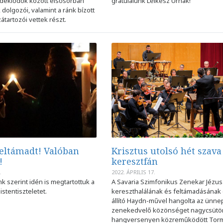
deklődők között elsősorban
gratulálunk Lelkész Úrnak!
olgozói, valamint a ránk bízott
zátartozói vettek részt.
feltámadt! Valóban
Krisztus utolsó hét szava
!
keresztfán
.
2022. ÁPRILIS 17.
 szerint idén is megtartottuk a
A Savaria Szimfonikus Zenekar Jézus
istentiszteletet.
kereszthalálának és feltámadásának
állító Haydn-művel hangolta az ünne
zenekedvelő közönséget nagycsütör
hangversenyen közreműködött Tor