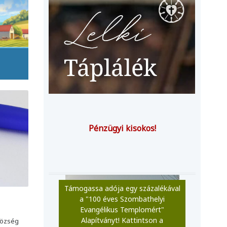
Pénzügyi kisokos!
Támogassa adója egy százalékával
a "100 éves Szombathelyi
Evangélikus Templomért"
Alapítványt! Kattintson a
község