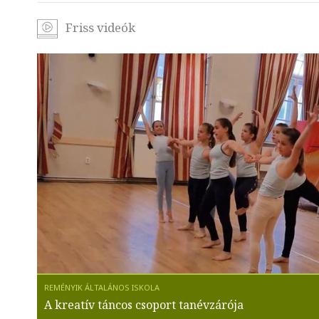
Friss videók
A kreatív táncos csoport tanévzárója