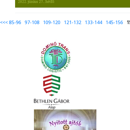
2022. június 27., hétfő
<<<
85-96
97-108
109-120
121-132
133-144
145-156
1