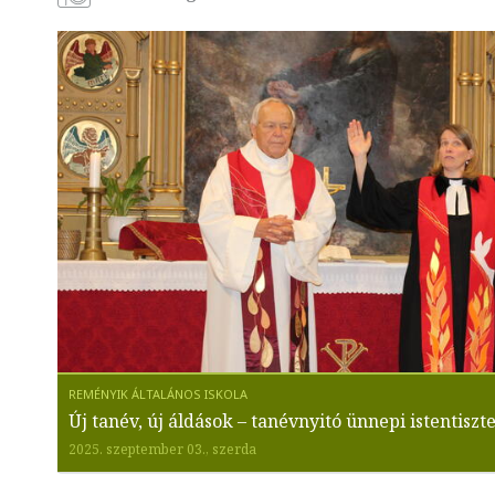
Új tanév, új áldások – tanévnyitó ünnepi istentiszte
2025. szeptember 03., szerda