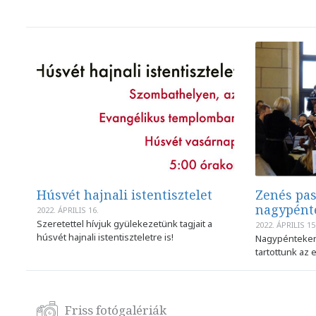
Húsvét hajnali istentisztelet
Zenés pas
nagypént
2022. ÁPRILIS 16.
Szeretettel hívjuk gyülekezetünk tagjait a
2022. ÁPRILIS 15
húsvét hajnali istentiszteletre is!
Nagypénteken
tartottunk az
Friss fotógalériák