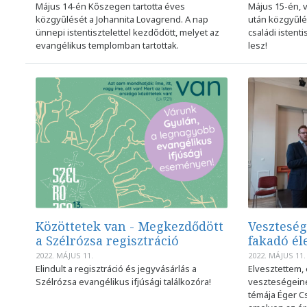
Május 14-én Kőszegen tartotta éves
Május 15-én, v
közgyűlését a Johannita Lovagrend. A nap
után közgyűlé
ünnepi istentisztelettel kezdődött, melyet az
családi istent
evangélikus templomban tartottak.
lesz!
Közöttetek van - Megkezdődött
Veszteség
a Szélrózsa regisztráció
fakadó él
2022. MÁJUS 11.
2022. MÁJUS 11.
Elindult a regisztráció és jegyvásárlás a
Elvesztettem, 
Szélrózsa evangélikus ifjúsági találkozóra!
veszteségeinek
témája Éger C