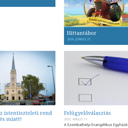
Hittantábor
2026. JÚNIUS 27.
z istentiszteleti rend
Felügyelőválasztás
és miatt!
2022. MÁJUS 11.
A Szombathelyi Evangélikus Egyház