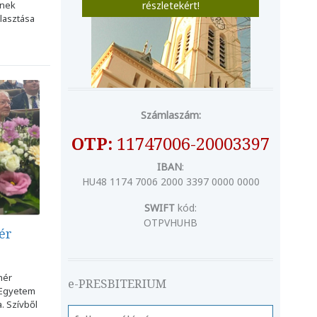
ének
részletekért!
álasztása
Számlaszám:
OTP:
11747006-20003397
IBAN
:
HU48 1174 7006 2000 3397 0000 0000
SWIFT
kód:
OTPVHUHB
ér
hér
e-PRESBITERIUM
 Egyetem
a. Szívből