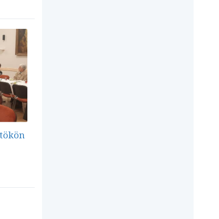
rtökön