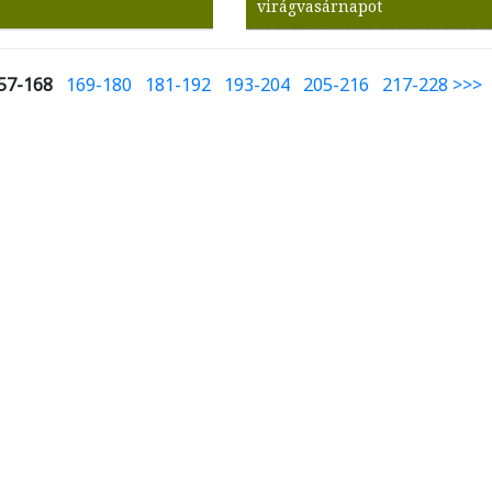
virágvasárnapot
57-168
169-180
181-192
193-204
205-216
217-228
>>>