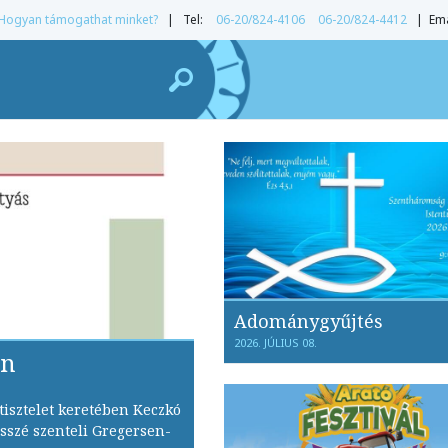
Hogyan támogathat minket?
| Tel:
06-20/824-4106
06-20/824-4412
| Ema
Adománygyűjtés
2026. JÚLIUS 08.
en
tisztelet keretében Keczkó
sszé szenteli Gregersen-