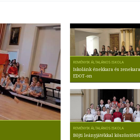
Iskolánk énekkara és zenekara
EDOT-on
Böjti leányjátékkal köszöntötté