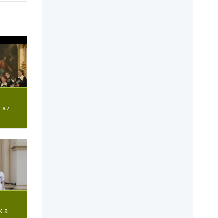
 az
k a