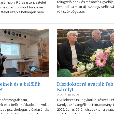
felügyelőjének és másodfelügyelőj
asárnap a 9 órás istentisztelet
lemondása miatt új tisztségviselők v
s lesz templomunkban, ezért
vált szükségessé.
isztelet ezen a hétvégén nem
einek és a belőlük
Díszdoktorrá avatták Feh
et
Károlyt
2022. ÁPRILIS 29.
ezért megtaláltam,
Gyülekezetünk egykori lelkészét, Fe
 és a belőlük fakadó élet volt a
Károlyt az Evangélikus Hittudományi
saba pszichológus előadásának,
2022. április 29-én díszdoktorrá avatt