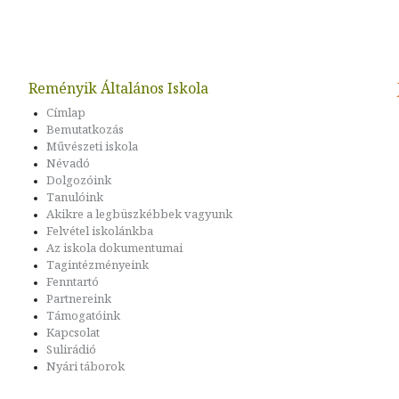
Reményik Általános Iskola
Címlap
Bemutatkozás
Művészeti iskola
Névadó
Dolgozóink
Tanulóink
Akikre a legbüszkébbek vagyunk
Felvétel iskolánkba
Az iskola dokumentumai
Tagintézményeink
Fenntartó
Partnereink
Támogatóink
Kapcsolat
Sulirádió
Nyári táborok