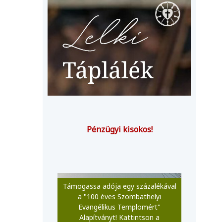
Pénzügyi kisokos!
Támogassa adója egy százalékával
a "100 éves Szombathelyi
Evangélikus Templomért"
Alapítványt! Kattintson a