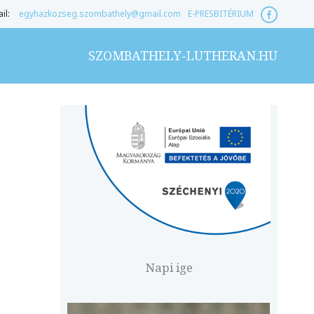
il:
egyhazkozseg.szombathely@gmail.com
E-PRESBITÉRIUM
SZOMBATHELY-LUTHERAN.HU
Napi ige