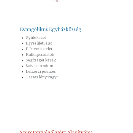
Evangélikus Egyházközség
Gyülekezet
Egyesületi élet
E-Istentisztelet
Külkapcsolatok
Segítséget kérek
Szívesen adom
Lelkészi jelentés
Társas lény vagy?
Szeretetszolgálatért Alapítvány