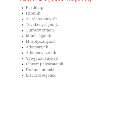
Kezdőlap
Híreink
Az Alapítványról
Tevékenységeink
Turóczy otthon
Munkaágaink
Mosolyszolgálat
Adományok
Adományozóink
Gyógynövénykert
Elnyert pályázataink
Dokumentumtár
Elérhetőségeink
Felhasználási feltételek
Adatvédelem
Impresszum
Kapc