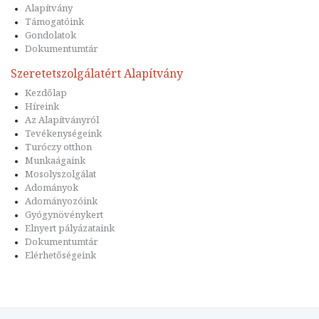
Alapítvány
Támogatóink
Gondolatok
Dokumentumtár
Szeretetszolgálatért Alapítvány
Kezdőlap
Híreink
Az Alapítványról
Tevékenységeink
Turóczy otthon
Munkaágaink
Mosolyszolgálat
Adományok
Adományozóink
Gyógynövénykert
Elnyert pályázataink
Dokumentumtár
Elérhetőségeink