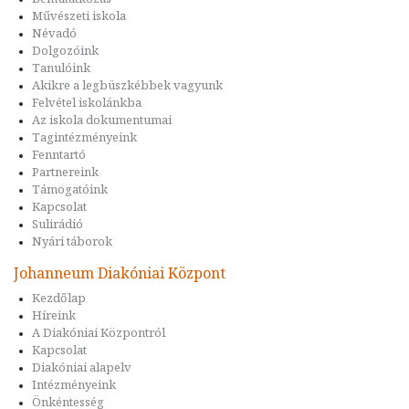
Művészeti iskola
Névadó
Dolgozóink
Tanulóink
Akikre a legbüszkébbek vagyunk
Felvétel iskolánkba
Az iskola dokumentumai
Tagintézményeink
Fenntartó
Partnereink
Támogatóink
Kapcsolat
Sulirádió
Nyári táborok
Johanneum Diakóniai Központ
Kezdőlap
Híreink
A Diakóniai Központról
Kapcsolat
Diakóniai alapelv
Intézményeink
Önkéntesség