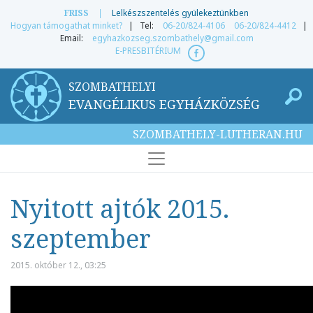
FRISS
|
Lelkészszentelés gyülekeztünkben
Hogyan támogathat minket?
| Tel:
06-20/824-4106
06-20/824-4412
|
Email:
egyhazkozseg.szombathely@gmail.com
E-PRESBITÉRIUM
SZOMBATHELYI
EVANGÉLIKUS EGYHÁZKÖZSÉG
SZOMBATHELY-LUTHERAN.HU
Nyitott ajtók 2015.
szeptember
2015. október 12., 03:25