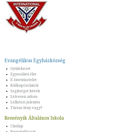
Evangélikus Egyházközség
Gyülekezet
Egyesületi élet
E-Istentisztelet
Külkapcsolatok
Segítséget kérek
Szívesen adom
Lelkészi jelentés
Társas lény vagy?
Reményik Általános Iskola
Címlap
Bemutatkozás