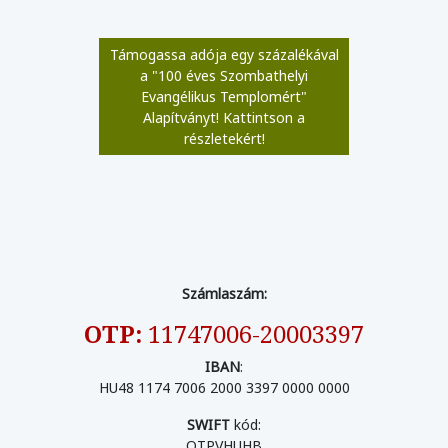
Támogassa adója egy százalékával
a "100 éves Szombathelyi
Evangélikus Templomért"
Alapítványt! Kattintson a
részletekért!
Számlaszám:
OTP:
11747006-20003397
IBAN
:
HU48 1174 7006 2000 3397 0000 0000
SWIFT
kód:
OTPVHUHB