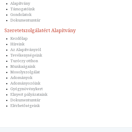
Alapítvány
Támogatóink
Gondolatok
Dokumentumtár
Szeretetszolgálatért Alapítvány
Kezdőlap
Híreink
Az Alapítványról
Tevékenységeink
Turóczy otthon
Munkaágaink
Mosolyszolgálat
Adományok
Adományozóink
Gyógynövénykert
Elnyert pályázataink
Dokumentumtár
Elérhetőségeink