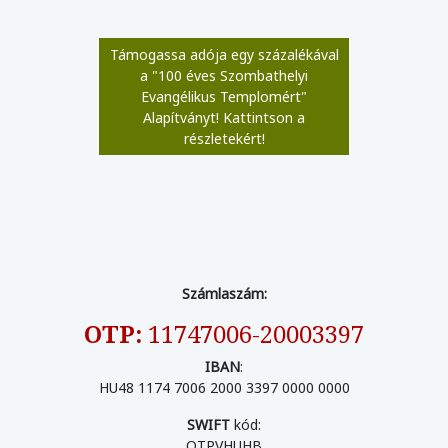
Támogassa adója egy százalékával
a "100 éves Szombathelyi
Evangélikus Templomért"
Alapítványt! Kattintson a
részletekért!
Számlaszám:
OTP:
11747006-20003397
IBAN
:
HU48 1174 7006 2000 3397 0000 0000
SWIFT
kód:
OTPVHUHB