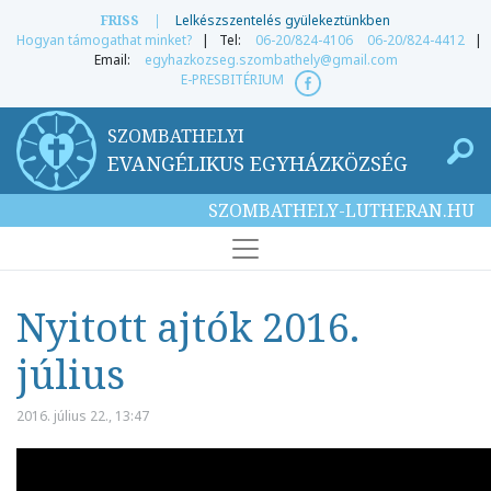
FRISS
|
Lelkészszentelés gyülekeztünkben
Hogyan támogathat minket?
| Tel:
06-20/824-4106
06-20/824-4412
|
Email:
egyhazkozseg.szombathely@gmail.com
E-PRESBITÉRIUM
SZOMBATHELYI
EVANGÉLIKUS EGYHÁZKÖZSÉG
SZOMBATHELY-LUTHERAN.HU
Nyitott ajtók 2016.
július
2016. július 22., 13:47