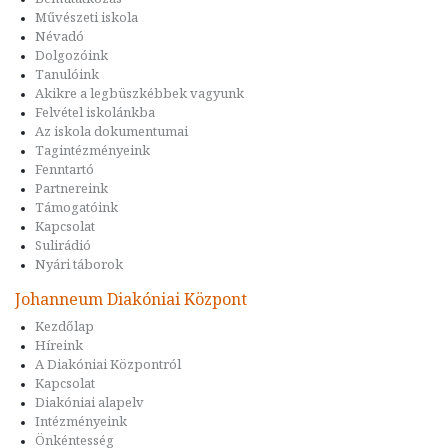
Művészeti iskola
Névadó
Dolgozóink
Tanulóink
Akikre a legbüszkébbek vagyunk
Felvétel iskolánkba
Az iskola dokumentumai
Tagintézményeink
Fenntartó
Partnereink
Támogatóink
Kapcsolat
Sulirádió
Nyári táborok
Johanneum Diakóniai Központ
Kezdőlap
Híreink
A Diakóniai Központról
Kapcsolat
Diakóniai alapelv
Intézményeink
Önkéntesség