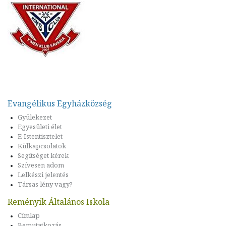
Evangélikus Egyházközség
Gyülekezet
Egyesületi élet
E-Istentisztelet
Külkapcsolatok
Segítséget kérek
Szívesen adom
Lelkészi jelentés
Társas lény vagy?
Reményik Általános Iskola
Címlap
Bemutatkozás