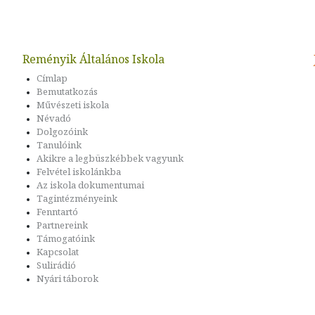
Reményik Általános Iskola
Címlap
Bemutatkozás
Művészeti iskola
Névadó
Dolgozóink
Tanulóink
Akikre a legbüszkébbek vagyunk
Felvétel iskolánkba
Az iskola dokumentumai
Tagintézményeink
Fenntartó
Partnereink
Támogatóink
Kapcsolat
Sulirádió
Nyári táborok