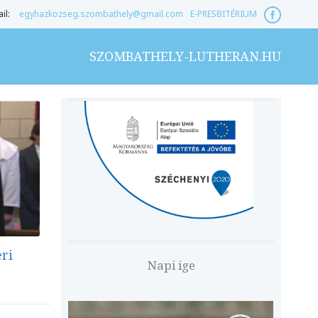
il:
egyhazkozseg.szombathely@gmail.com
E-PRESBITÉRIUM
SZOMBATHELY-LUTHERAN.HU
eri
Napi ige