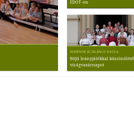
EDOT-on
Böjti leányjátékkal köszöntötté
virágvasárnapot