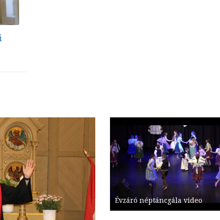
i
Évzáró néptáncgála video