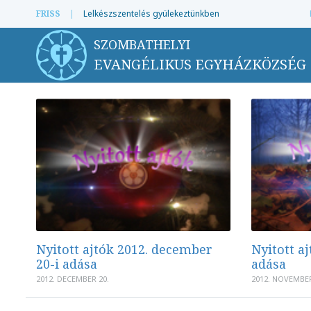
FRISS
|
Lelkészszentelés gyülekeztünkben
SZOMBATHELYI
EVANGÉLIKUS EGYHÁZKÖZSÉG
Nyitott ajtók 2012. december
Nyitott a
20-i adása
adása
2012. DECEMBER 20.
2012. NOVEMBER