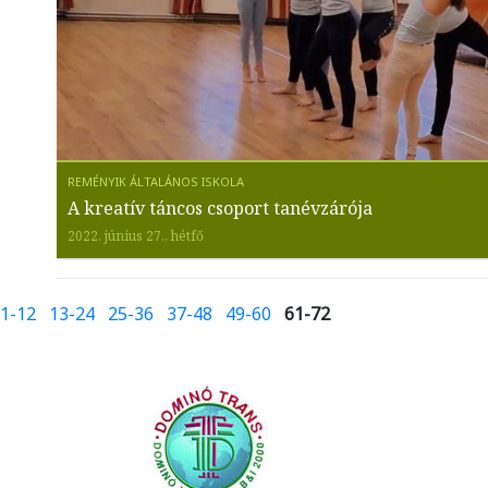
A kreatív táncos csoport tanévzárója
2022. június 27., hétfő
1-12
13-24
25-36
37-48
49-60
61-72