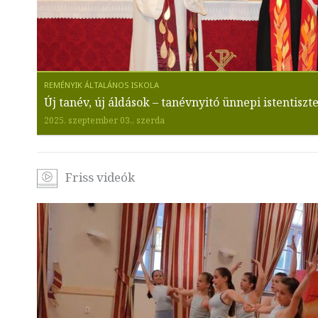
Új tanév, új áldások – tanévnyitó ünnepi istentiszte
2025. szeptember 03., szerda
Friss videók