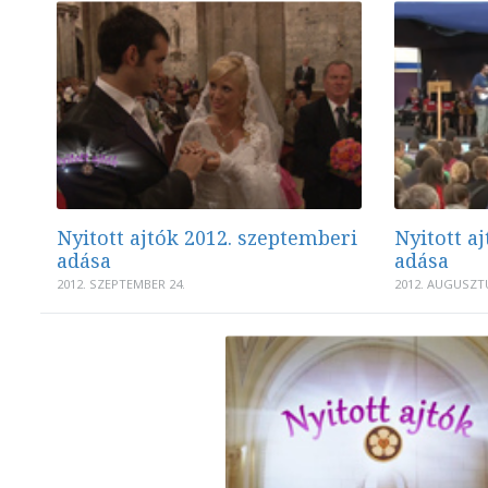
Nyitott ajtók 2012. szeptemberi
Nyitott a
adása
adása
2012. SZEPTEMBER 24.
2012. AUGUSZTU