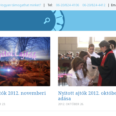
Hogyan támogathat minket?
| Tel:
06-20/824-4106
06-20/824-4412
| Ema
jtók 2012. novemberi
Nyitott ajtók 2012. októb
adása
 23.
2012. OKTÓBER 26.