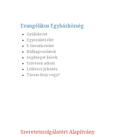
Evangélikus Egyházközség
Gyülekezet
Egyesületi élet
E-Istentisztelet
Külkapcsolatok
Segítséget kérek
Szívesen adom
Lelkészi jelentés
Társas lény vagy?
Szeretetszolgálatért Alapítvány