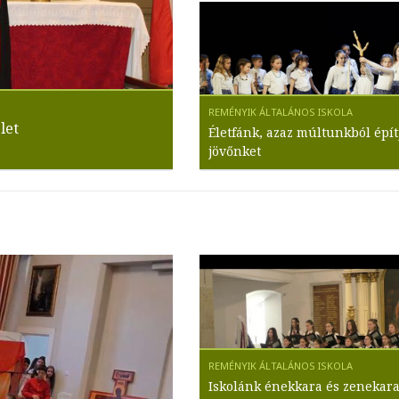
let
Életfánk, azaz múltunkból épít
jövőnket
Iskolánk énekkara és zenekara