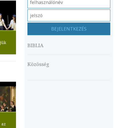
jük
BIBLIA
Közösség
 az