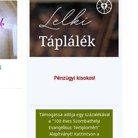
i
Pénzügyi kisokos!
Támogassa adója egy százalékával
a "100 éves Szombathelyi
Evangélikus Templomért"
Alapítványt! Kattintson a