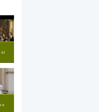
 az
k a