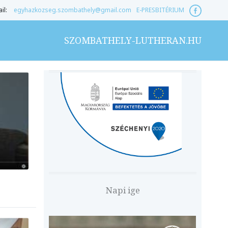
il:
egyhazkozseg.szombathely@gmail.com
E-PRESBITÉRIUM
SZOMBATHELY-LUTHERAN.HU
r
Napi ige