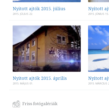
Nyitott ajtók 2015. július
Nyitott aj
2015. JÚLIUS 22.
2015. JÚNIUS 15.
Nyitott ajtók 2015. április
Nyitott a
2015. MÁJUS 01.
2015. MÁRCIUS 2
Friss fotógalériák