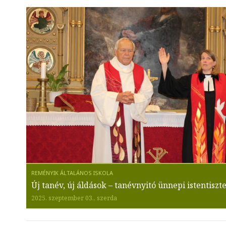
Új tanév, új áldások – tanévnyitó ünnepi istentiszte
2025. szeptember 03., szerda