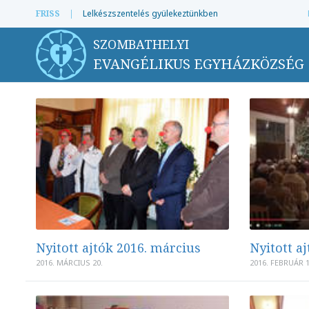
FRISS
|
Lelkészszentelés gyülekeztünkben
SZOMBATHELYI
EVANGÉLIKUS EGYHÁZKÖZSÉG
Nyitott ajtók 2016. március
Nyitott a
2016. MÁRCIUS 20.
2016. FEBRUÁR 1