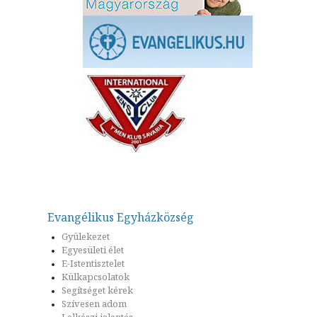
Evangélikus Egyházközség
Gyülekezet
Egyesületi élet
E-Istentisztelet
Külkapcsolatok
Segítséget kérek
Szívesen adom