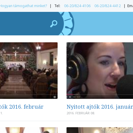
Hogyan támogathat minket?
| Tel:
06-20/824-4106
06-20/824-4412
| Ema
jtók 2016. február
Nyitott ajtók 2016. januá
1.
2016. FEBRUÁR 08.