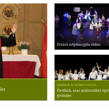
Évzáró néptáncgála video
let
Életfánk, azaz múltunkból épít
jövőnket