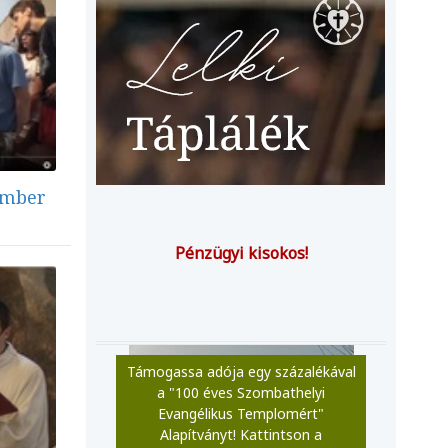
tember
Pénzügyi kisokos!
Támogassa adója egy százalékával
a "100 éves Szombathelyi
Evangélikus Templomért"
Alapítványt! Kattintson a