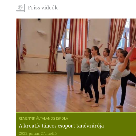
Friss videók
A kreatív táncos csoport tanévzárója
2022. június 27., hétfő