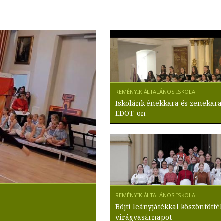
Iskolánk énekkara és zenekara
EDOT-on
Böjti leányjátékkal köszöntötté
virágvasárnapot