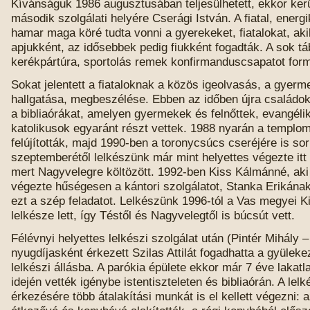
Kívánságuk 1986 augusztusában teljesülhetett, ekkor kerü
második szolgálati helyére Cserági István. A fiatal, energ
hamar maga köré tudta vonni a gyerekeket, fiatalokat, aki
apjukként, az idősebbek pedig fiukként fogadták. A sok tá
kerékpártúra, sportolás remek konfirmanduscsapatot form
Sokat jelentett a fiataloknak a közös igeolvasás, a gyerm
hallgatása, megbeszélése. Ebben az időben újra családokn
a bibliaórákat, amelyen gyermekek és felnőttek, evangéli
katolikusok egyaránt részt vettek. 1988 nyarán a templom
felújították, majd 1990-ben a toronycsúcs cseréjére is sor
szeptemberétől lelkészünk már mint helyettes végezte itt 
mert Nagyvelegre költözött. 1992-ben Kiss Kálmánné, aki
végezte hűségesen a kántori szolgálatot, Stanka Erikána
ezt a szép feladatot. Lelkészünk 1996-tól a Vas megyei 
lelkésze lett, így Téstől és Nagyvelegtől is búcsút vett.
Félévnyi helyettes lelkészi szolgálat után (Pintér Mihály –
nyugdíjasként érkezett Szilas Attilát fogadhatta a gyülekez
lelkészi állásba. A parókia épülete ekkor már 7 éve lakatla
idején vették igénybe istentiszteleten és bibliaórán. A lel
érkezésére több átalakítási munkát is el kellett végezni: 