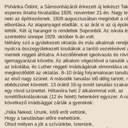
Pohánka Ödönt, a Sámsonházáról érkezett új lelkészt Tak
esperes iktatta hivatalába 1926. november 21-én. Nagy lend
neki az építkezésnek. 1928 augusztusában megindult a ré
elbontása. Az alapanyagot eladták, s az árát is az új épül
tették. Két új harangot is rendeltek Sopronból. Az iskola 
szentelési ünnepe 1929. október 6-án volt.
Néhány szó a gyülekezeti oktatás és más alkalmak rendjér
nyolcra összegyülekezett kisdiákok a tanító vezetésével
mentek reggeli áhítatra. A kezdőéneket igeolvasás és röv
igemagyarázat követte. Az alkalom végeztével a tanulók
az iskolába, és Luther reggeli imádságának elmondása ut
megkezdődött az oktatás. 8–10 óráig folyamatosan tanulta
az első nagy szünet. A második tanulási idő délig tartott,
ebédszünet követett. 13 órától 16-ig ismét tanulási szaka
egy rövid szünettel. Hittanóra heti 2 alkalommal volt, az
ismétlőiskolásoknak (12 év felett) hetenként egyszer. A na
következő imádsággal zárták a gyerekek:
„Hála Neked, Urunk, kitől erőt vettünk,
Hogy a tanulásban előre mehettünk.
Oltsd mélyen a jót a szívünkbe, Istenünk,