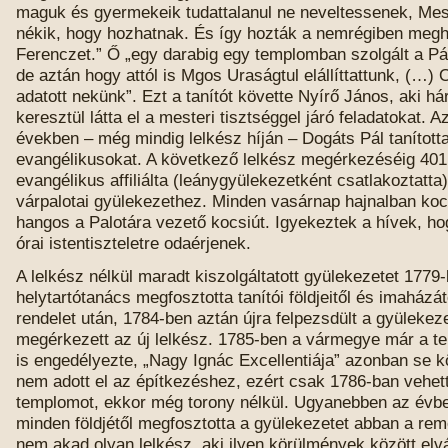
maguk és gyermekeik tudattalanul ne neveltessenek, Mes
nékik, hogy hozhatnak. És így hozták a nemrégiben megh
Ferenczet.” Ő „egy darabig egy templomban szolgált a Pá
de aztán hogy attól is Mgos Uraságtul elállíttattunk, (…)
adatott nekünk”. Ezt a tanítót követte Nyírő János, aki h
keresztül látta el a mesteri tisztséggel járó feladatokat. 
években – még mindig lelkész híján – Dogáts Pál tanította
evangélikusokat. A következő lelkész megérkezéséig 401 
evangélikus affiliálta (leánygyülekezetként csatlakoztatta
várpalotai gyülekezethez. Minden vasárnap hajnalban kocs
hangos a Palotára vezető kocsiút. Igyekeztek a hívek, hog
órai istentiszteletre odaérjenek.
A lelkész nélkül maradt kiszolgáltatott gyülekezetet 1779
helytartótanács megfosztotta tanítói földjeitől és imaházát
rendelet után, 1784-ben aztán újra felpezsdült a gyülekeze
megérkezett az új lelkész. 1785-ben a vármegye már a t
is engedélyezte, „Nagy Ignác Excellentiája” azonban se kö
nem adott el az építkezéshez, ezért csak 1786-ban vehett
templomot, ekkor még torony nélkül. Ugyanebben az évbe
minden földjétől megfosztotta a gyülekezetet abban a re
nem akad olyan lelkész, aki ilyen körülmények között elvál