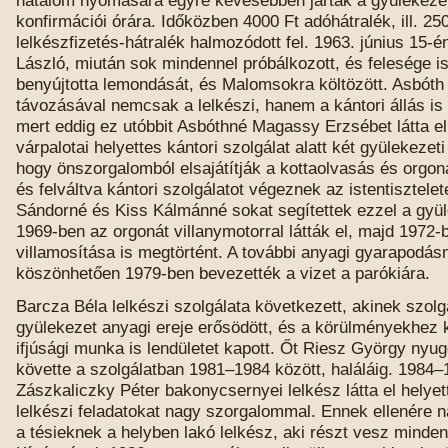
konfirmációi órára. Időközben 4000 Ft adóhátralék, ill. 25
lelkészfizetés-hátralék halmozódott fel. 1963. június 15-é
László, miután sok mindennel próbálkozott, és felesége is
benyújtotta lemondását, és Malomsokra költözött. Asbóth
távozásával nemcsak a lelkészi, hanem a kántori állás is
mert eddig ez utóbbit Asbóthné Magassy Erzsébet látta el
várpalotai helyettes kántori szolgálat alatt két gyülekezeti 
hogy önszorgalomból elsajátítják a kottaolvasás és orgona
és felváltva kántori szolgálatot végeznek az istentisztele
Sándorné és Kiss Kálmánné sokat segítettek ezzel a gyü
1969-ben az orgonát villanymotorral látták el, majd 1972
villamosítása is megtörtént. A további anyagi gyarapodás
köszönhetően 1979-ben bevezették a vizet a parókiára.
Barcza Béla lelkészi szolgálata következett, akinek szolgá
gyülekezet anyagi ereje erősödött, és a körülményekhez 
ifjúsági munka is lendületet kapott. Őt Riesz György nyug
követte a szolgálatban 1981–1984 között, haláláig. 1984–
Zászkaliczky Péter bakonycsernyei lelkész látta el helyet
lelkészi feladatokat nagy szorgalommal. Ennek ellenére 
a tésieknek a helyben lakó lelkész, aki részt vesz minde