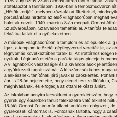
1936. augusztus 23-án Ormosi Alfréd tanító fiának, Zoltán
stafétabotot a tanításban. 1936-ban a templomudvaron lét
„Hősök kertjét”, melyben rózsafákat ültettek el, mindegyi
porcelántábla hirdette az első világháborúban meghalt ev
halottak neveit. 1940. március 8-án meghalt Ormosi Alfré
Szülővárosában, Szarvason temették el. A tanítás felada
felváltva látták el a gyülekezetben.
A második világháborúban a templom és az épületek alig 
Igaz, a templom tetőzetét gépfegyverrel verették le, az a
légnyomás következtében törtek ki. Az irattárhoz idegen
nyúltak. Légiriadó esetén a parókia tágas pincéje is mene
A világháborúk veszteségei és a kivándorlások jelentőse
a gyülekezeti tagok számát. A létszámcsökkenés maga ut
a lelkésznek, tanítónak járó javak is csökkentek. Pohán
április 28-án bejelentette, hogy eleget tesz szülőfaluja, C
meghívásának, és elfogadja az ottani lelkészi állást.
Az iskolában annyira lecsökkent a gyereklétszám, hogy m
gyerek egy épületben tanult felekezetre való tekintet nélkü
18-ától Ormosi Zoltán már állami tanítóként dolgozott, d
gyülekezeti kántornak is. Fontosnak tartotta, hogy a csal
részt a gyermekek hitoktatásában, s ilyen módon segítsék