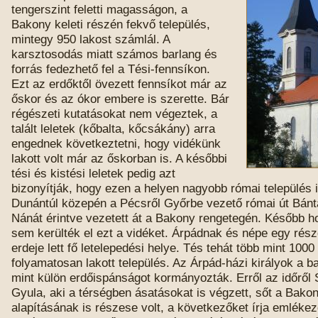
tengerszint feletti magasságon, a
Bakony keleti részén fekvő település,
mintegy 950 lakost számlál. A
karsztosodás miatt számos barlang és
forrás fedezhető fel a Tési-fennsíkon.
Ezt az erdőktől övezett fennsíkot már az
őskor és az ókor embere is szerette. Bár
régészeti kutatásokat nem végeztek, a
talált leletek (kőbalta, kőcsákány) arra
engednek következtetni, hogy vidékünk
lakott volt már az őskorban is. A későbbi
tési és kistési leletek pedig azt
bizonyítják, hogy ezen a helyen nagyobb római település is
Dunántúl közepén a Pécsről Győrbe vezető római út Bántá
Nánát érintve vezetett át a Bakony rengetegén. Később h
sem kerülték el ezt a vidéket. Árpádnak és népe egy ré
erdeje lett fő letelepedési helye. Tés tehát több mint 1000
folyamatosan lakott település. Az Árpád-házi királyok a b
mint külön erdőispánságot kormányozták. Erről az időről
Gyula, aki a térségben ásatásokat is végzett, sőt a Bak
alapításának is részese volt, a következőket írja emléke