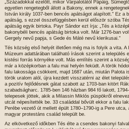
„Századokkal ezelőtt, mikor Várpalotától Pápáig, Sümegtő
egyetlen rengetegből állott a Bakony, ennek a rengetegne
István király 1037-ben bencés apátságot alapított.” Ez a 
apátság, s ezzel összefüggésben kerül először szóba Té
apátság egyik birtoka. Payr Sándor ezt írja: „Tés a közé
bakonybéli bencés apátság birtoka volt. Már 1276-ban vo
Gergely nevű papja, s Gede és Máté nevű klerikusai.”
Tés község első helyét illetően még ma is folyik a vita. A
Múzeum adattárában található írások szerint a település e
kistési forrás környéke volt. Más említés szerint a község
már a középkorban a falu mai helyén feküdt. A török hódol
falu lakossága csökkent, majd 1687 után, miután Palota is
török uralom alól, újra kezdett visszatérni az élet telepü
a pozitív fejlődésnek gátat szabott az 1703-ban kitört Rák
szabadságharc. 1785-ben 146 házban 984 fő lakott, 1794-
telepesek jöttek, akik a Milassin Miklós püspökről elneve
utcát népesítették be. 33 családdal bővült ekkor a falu la
Perébe vezető út mellett épült 1780–1790-ig a Pere utca,
magyar protestáns család települt be.
Az elkövetkező időkben Tés élte a csendes bakonyi falvak