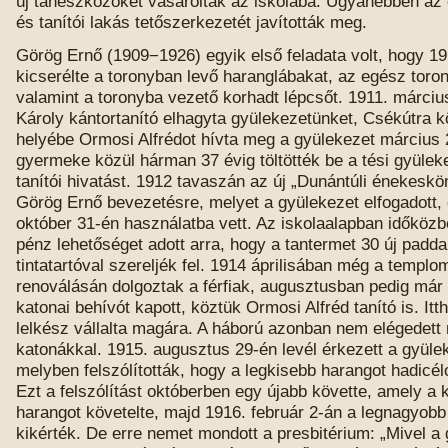
új taneszközöket vásároltak az iskolába. Ugyanebben az 
és tanítói lakás tetőszerkezetét javították meg.
Görög Ernő (1909−1926) egyik első feladata volt, hogy 1
kicserélte a toronyban levő haranglábakat, az egész toro
valamint a toronyba vezető korhadt lépcsőt. 1911. márciu
Károly kántortanító elhagyta gyülekezetünket, Csékútra kö
helyébe Ormosi Alfrédot hívta meg a gyülekezet március 
gyermeke közül hárman 37 évig töltötték be a tési gyülek
tanítói hivatást. 1912 tavaszán az új „Dunántúli énekeskön
Görög Ernő bevezetésre, melyet a gyülekezet elfogadott,
október 31-én használatba vett. Az iskolaalapban időköz
pénz lehetőséget adott arra, hogy a tantermet 30 új padda
tintatartóval szereljék fel. 1914 áprilisában még a templo
renoválásán dolgoztak a férfiak, augusztusban pedig már 
katonai behívót kapott, köztük Ormosi Alfréd tanító is. Itth
lelkész vállalta magára. A háború azonban nem elégedett
katonákkal. 1915. augusztus 29-én levél érkezett a gyüle
melyben felszólították, hogy a legkisebb harangot hadicél
Ezt a felszólítást októberben egy újabb követte, amely a
harangot követelte, majd 1916. február 2-án a legnagyobb
kikérték. De erre nemet mondott a presbitérium: „Mivel a