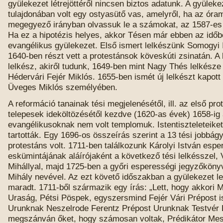
gyülekezet létrejöttéről nincsen biztos adatunk. A gyüleke
tulajdonában volt egy ostyasütő vas, amelyről, ha az óra
megegyező irányban olvassuk le a számokat, az 1587-es
Ha ez a hipotézis helyes, akkor Tésen már ebben az időbe
evangélikus gyülekezet. Első ismert lelkészünk Somogyi I
1640-ben részt vett a protestánsok köveskúti zsinatán. A
lelkész, akiről tudunk, 1649-ben mint Nagy Thés lelkésze 
Hédervári Fejér Miklós. 1655-ben ismét új lelkészt kapot
Üveges Miklós személyében.
A reformáció tanainak tési megjelenésétől, ill. az első pro
telepesek ideköltözésétől kezdve (1620-as évek) 1658-ig 
evangélikusoknak nem volt templomuk. Istentiszteleteike
tartották. Egy 1696-os összeírás szerint a 13 tési jobbág
protestáns volt. 1711-ben találkozunk Károlyi István espe
eskümintájának aláírójaként a következő tési lelkésszel,
Mihállyal, majd 1725-ben a győri esperességi jegyzőköny
Mihály nevével. Az ezt követő időszakban a gyülekezet le
maradt. 1711-ből származik egy írás: „Lett, hogy akkori 
Uraság, Pétsi Pöspek, egyszersmind Fejér Vári Prépost i
Urunknak Neszelrode Ferentz Prépost Urunknak Testvér 
megszánván őket, hogy számosan voltak, Prédikátor Mest