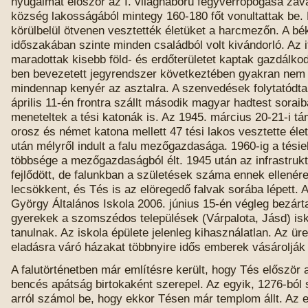
nyugalmat először az I. világháború fegyverropogása zav
község lakosságából mintegy 160-180 főt vonultattak be.
körülbelül ötvenen vesztették életüket a harcmezőn. A bé
időszakában szinte minden családból volt kivándorló. Az i
maradottak kisebb föld- és erdőterületet kaptak gazdálko
ben bevezetett jegyrendszer következtében gyakran nem 
mindennap kenyér az asztalra. A szenvedések folytatódta
április 11-én frontra szállt második magyar hadtest soraib
meneteltek a tési katonák is. Az 1945. március 20-21-i t
orosz és német katona mellett 47 tési lakos vesztette élet
után mélyről indult a falu mezőgazdasága. 1960-ig a tésie
többsége a mezőgazdaságból élt. 1945 után az infrastruk
fejlődött, de falunkban a születések száma ennek ellenér
lecsökkent, és Tés is az elöregedő falvak sorába lépett. 
György Általános Iskola 2006. június 15-én végleg bezárta
gyerekek a szomszédos települések (Várpalota, Jásd) is
tanulnak. Az iskola épülete jelenleg kihasználatlan. Az üre
eladásra váró házakat többnyire idős emberek vásárolják
A falutörténetben már említésre került, hogy Tés először 
bencés apátság birtokaként szerepel. Az egyik, 1276-ból 
arról számol be, hogy ekkor Tésen már templom állt. Az 