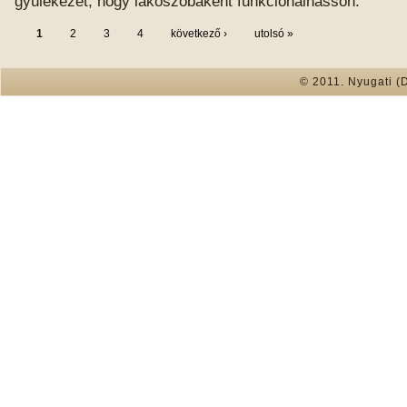
gyülekezet, hogy lakószobaként funkcionálhasson.
1
2
3
4
következő ›
utolsó »
© 2011. Nyugati (