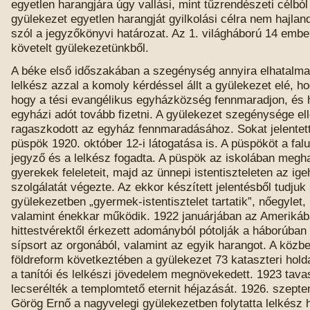
egyetlen harangjára úgy vallási, mint tűzrendészeti célbó
gyülekezet egyetlen harangját gyilkolási célra nem hajland
szól a jegyzőkönyvi határozat. Az 1. világháború 14 embe
követelt gyülekezetünkből.
A béke első időszakában a szegénység annyira elhatalma
lelkész azzal a komoly kérdéssel állt a gyülekezet elé, ho
hogy a tési evangélikus egyházközség fennmaradjon, és 
egyházi adót tovább fizetni. A gyülekezet szegénysége ell
ragaszkodott az egyház fennmaradásához. Sokat jelentett
püspök 1920. október 12-i látogatása is. A püspököt a fal
jegyző és a lelkész fogadta. A püspök az iskolában megha
gyerekek feleleteit, majd az ünnepi istentiszteleten az ige
szolgálatát végezte. Az ekkor készített jelentésből tudju
gyülekezetben „gyermek-istentisztelet tartatik”, nőegylet, i
valamint énekkar működik. 1922 januárjában az Amerikáb
hittestvérektől érkezett adományból pótolják a háborúban 
sípsort az orgonából, valamint az egyik harangot. A közbe
földreform következtében a gyülekezet 73 kataszteri holda
a tanítói és lelkészi jövedelem megnövekedett. 1923 tav
lecserélték a templomtető eternit héjazását. 1926. szepte
Görög Ernő a nagyvelegi gyülekezetben folytatta lelkész h