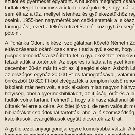
szülőt és gyermeket egyaránt. A hitükben megingott csa
tudtak eleget tenni missziói kötelességüknek, s így már a
sem élt az a tűz, mellyel Istenhez és gyülekezetükhöz r
őseink. 1955-ben nagymértékben csökkentették a lelkészn
támogatást, ezért a lelkészi fizetés felét közegyházi segél
pótolni.
A Pohánka Ödönt lelkészi szolgálatban követő Németh Zol
eltávozásának okáról csak annyit tud a gyülekezet, hogy
püspök lemondásra szólította fel. A gyülekezetet rendkív
felzaklatták a történtek. Az esperes is látta a helyzet ko
december 30-án már itt volt az új segédlelkész: Asbóth L
az országos egyház 20 000 Ft-os támogatásával, valamin
önrészből 10 820 Ft-ból elvégezték a templom külső renov
iskolánk már nem volt, a sok alkalom miatt nagyon hiányz
helyiség, ahol a gyermekbibliakört, az ifjúsági órát és a b
tudták volna tartani. Felmerült, hogy a kihasználatlanul ál
újítsák fel erre a célra. Az ötlet jó volt, de nem valósult 
bibliaórákat családoknál tartották, ahol a jó szomszédság
katolikusok, evangélikusok együtt dicsérték az Urat.
A gyülekezet anyagi gondjai egyre komolyabbá váltak. A fe
hatalom nyomására egyre kevesebben jártak a gyülekezetb