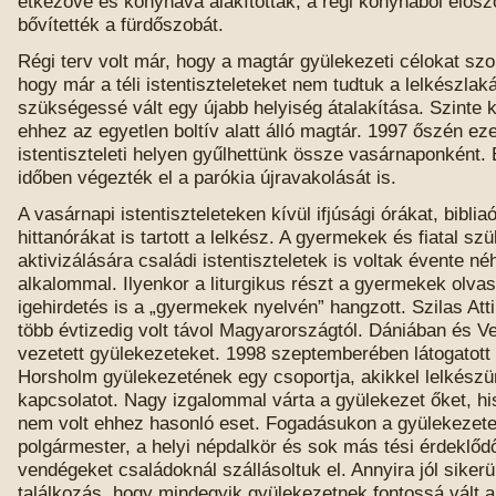
étkezővé és konyhává alakították, a régi konyhából előszo
bővítették a fürdőszobát.
Régi terv volt már, hogy a magtár gyülekezeti célokat szo
hogy már a téli istentiszteleteket nem tudtuk a lelkészlaká
szükségessé vált egy újabb helyiség átalakítása. Szinte 
ehhez az egyetlen boltív alatt álló magtár. 1997 őszén ez
istentiszteleti helyen gyűlhettünk össze vasárnaponként.
időben végezték el a parókia újravakolását is.
A vasárnapi istentiszteleteken kívül ifjúsági órákat, biblia
hittanórákat is tartott a lelkész. A gyermekek és fiatal szü
aktivizálására családi istentiszteletek is voltak évente n
alkalommal. Ilyenkor a liturgikus részt a gyermekek olvas
igehirdetés is a „gyermekek nyelvén” hangzott. Szilas Att
több évtizedig volt távol Magyarországtól. Dániában és V
vezetett gyülekezeteket. 1998 szeptemberében látogatott 
Horsholm gyülekezetének egy csoportja, akikkel lelkészün
kapcsolatot. Nagy izgalommal várta a gyülekezet őket, h
nem volt ehhez hasonló eset. Fogadásukon a gyülekezete
polgármester, a helyi népdalkör és sok más tési érdeklődő 
vendégeket családoknál szállásoltuk el. Annyira jól sikerü
találkozás, hogy mindegyik gyülekezetnek fontossá vált a