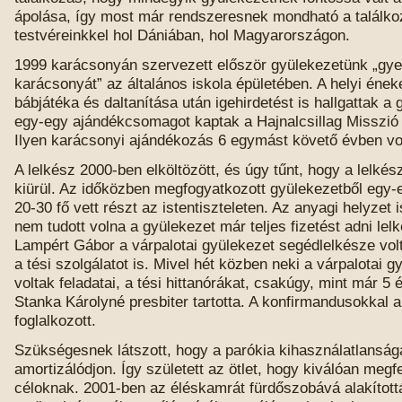
ápolása, így most már rendszeresnek mondható a találko
testvéreinkkel hol Dániában, hol Magyarországon.
1999 karácsonyán szervezett először gyülekezetünk „gy
karácsonyát” az általános iskola épületében. A helyi ének
bábjátéka és daltanítása után igehirdetést is hallgattak a
egy-egy ajándékcsomagot kaptak a Hajnalcsillag Misszi
Ilyen karácsonyi ajándékozás 6 egymást követő évben vol
A lelkész 2000-ben elköltözött, és úgy tűnt, hogy a lelké
kiürül. Az időközben megfogyatkozott gyülekezetből egy
20-30 fő vett részt az istentiszteleten. Az anyagi helyzet i
nem tudott volna a gyülekezet már teljes fizetést adni lel
Lampért Gábor a várpalotai gyülekezet segédlelkésze volt,
a tési szolgálatot is. Mivel hét közben neki a várpalotai 
voltak feladatai, a tési hittanórákat, csakúgy, mint már 5 
Stanka Károlyné presbiter tartotta. A konfirmandusokkal a
foglalkozott.
Szükségesnek látszott, hogy a parókia kihasználatlanság
amortizálódjon. Így született az ötlet, hogy kiválóan megfel
céloknak. 2001-ben az éléskamrát fürdőszobává alakított