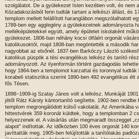
szolgálatot. De a gyülekezet Isten kezében volt, és nem 
Közadakozásból fenn tudták tartani a lelkészi állást, és 
templom mellett felállított haranglábon megszólalhatott eg
1789-ben egy agglegény a gyülekezetnek adományozta ház
melléképületekkel együtt, amely épületet iskolaként működ
gyülekezet. 1806-ban néhány kocsi ölfáért orgonát vásárol
katolikusoktól, majd 1808-ban megöntették a második har
nagyobbat az elsőnél. 1837-ben Barkóczy László székesf
katolikus püspök a tési evangélikus lelkész és tanító rész
adományozott. Az ilyenformán történt gazdagodás tehette 
hogy 1864-ben a templomot karzattal és toronnyal tudták 
korabeli statisztika szerint 1890-ben 492 evangélikus élt
fős Tésen.
1898−1909-ig Szalay János volt a lelkész. Munkáját 1901
jétől Rátz Károly kántortanító segítette. 1902-ben rendbe
templom megrongálódott külső vakolatát. Az Amerikába v
hittestvérek 359 koronát küldtek, hogy a templomban 2 csi
helyezzenek el. A vásárlás után megmaradt összeggel „cs
alapot” indítottak. Az időközben 100 éves orgonát 140 kor
javíttatták meg. 1905-ben felújították a tanítólakás padló