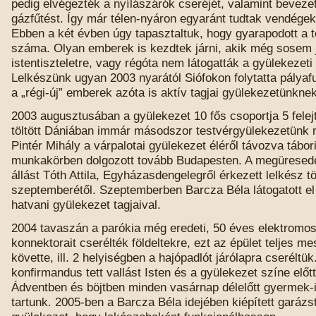
pedig elvégezték a nyílászárók cseréjét, valamint beveze
gázfűtést. Így már télen-nyáron egyaránt tudtak vendégek
Ebben a két évben úgy tapasztaltuk, hogy gyarapodott a 
száma. Olyan emberek is kezdtek járni, akik még sosem 
istentiszteletre, vagy régóta nem látogatták a gyülekezeti
Lelkészünk ugyan 2003 nyarától Siófokon folytatta pályaf
a „régi-új” emberek azóta is aktív tagjai gyülekezetünknek
2003 augusztusában a gyülekezet 10 fős csoportja 5 felej
töltött Dániában immár másodszor testvérgyülekezetünk
Pintér Mihály a várpalotai gyülekezet éléről távozva tábori
munkakörben dolgozott tovább Budapesten. A megüresedet
állást Tóth Attila, Egyházasdengelegről érkezett lelkész tö
szeptemberétől. Szeptemberben Barcza Béla látogatott e
hatvani gyülekezet tagjaival.
2004 tavaszán a parókia még eredeti, 50 éves elektromos
konnektorait cserélték földeltekre, ezt az épület teljes m
követte, ill. 2 helyiségben a hajópadlót járólapra cseréltü
konfirmandus tett vallást Isten és a gyülekezet színe előtt 
Ádventben és böjtben minden vasárnap délelőtt gyermek-is
tartunk. 2005-ben a Barcza Béla idejében kiépített garázst 