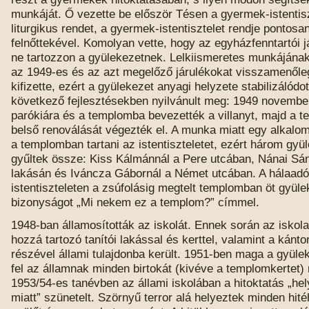
munkáját. Ő vezette be először Tésen a gyermek-istentis
liturgikus rendet, a gyermek-istentisztelet rendje pontos
felnőttekével. Komolyan vette, hogy az egyházfenntartói j
ne tartozzon a gyülekezetnek. Lelkiismeretes munkájána
az 1949-es és az azt megelőző járulékokat visszamenőle
kifizette, ezért a gyülekezet anyagi helyzete stabilizálódo
következő fejlesztésekben nyilvánult meg: 1949 novembe
parókiára és a templomba bevezették a villanyt, majd a t
belső renoválását végezték el. A munka miatt egy alkalo
a templomban tartani az istentiszteletet, ezért három gyül
gyűltek össze: Kiss Kálmánnál a Pere utcában, Nánai Sán
lakásán és Iváncza Gábornál a Német utcában. A hálaadó
istentiszteleten a zsúfolásig megtelt templomban öt gyülek
bizonyságot „Mi nekem ez a templom?” címmel.
1948-ban államosították az iskolát. Ennek során az iskola
hozzá tartozó tanítói lakással és kerttel, valamint a kántor
részével állami tulajdonba került. 1951-ben maga a gyülek
fel az államnak minden birtokát (kivéve a templomkertet)
1953/54-es tanévben az állami iskolában a hitoktatás „he
miatt” szünetelt. Szörnyű terror alá helyeztek minden hi