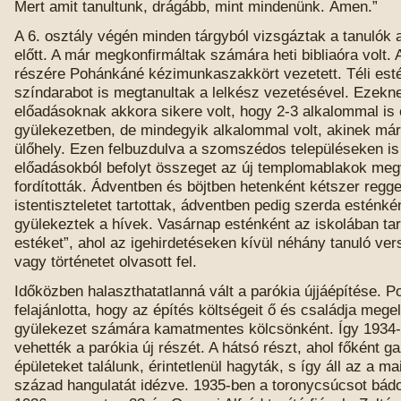
Mert amit tanultunk, drágább, mint mindenünk. Ámen.”
A 6. osztály végén minden tárgyból vizsgáztak a tanulók 
előtt. A már megkonfirmáltak számára heti bibliaóra volt. A
részére Pohánkáné kézimunkaszakkört vezetett. Téli est
színdarabot is megtanultak a lelkész vezetésével. Ezekn
előadásoknak akkora sikere volt, hogy 2-3 alkalommal is 
gyülekezetben, de mindegyik alkalommal volt, akinek már
ülőhely. Ezen felbuzdulva a szomszédos településeken is
előadásokból befolyt összeget az új templomablakok meg
fordították. Ádventben és böjtben hetenként kétszer regge
istentiszteletet tartottak, ádventben pedig szerda esténkén
gyülekeztek a hívek. Vasárnap esténként az iskolában tar
estéket”, ahol az igehirdetéseken kívül néhány tanuló ver
vagy történetet olvasott fel.
Időközben halaszthatatlanná vált a parókia újjáépítése.
felajánlotta, hogy az építés költségeit ő és családja mege
gyülekezet számára kamatmentes kölcsönként. Így 1934-b
vehették a parókia új részét. A hátsó részt, ahol főként g
épületeket találunk, érintetlenül hagyták, s így áll az a mai
század hangulatát idézve. 1935-ben a toronycsúcsot bádo