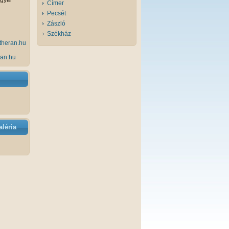
gyei
Címer
Pecsét
Zászló
Székház
utheran.hu
an.hu
léria