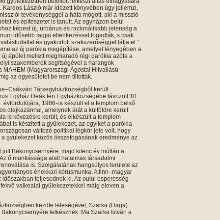
ki gyülekezetben betöltött lelkészi állás elhagyására
. Kardos László már idézett könyvében úgy jellemzi,
s missziói tevékenységgel a háta mögött, aki a misszió-
etet és építészetet is tanult. Az egyházon belül
sokhoz képest új, urbánus és racionálisabb jelenség a
érium idősebb tagjai ellenkezéssel fogadták, s csak
ivatástudattal és gyakorlott szakszerűséggel látja el.”
deme az új parókia megépítése, amelyet lényegében a
Az új épület mellett megmaradó régi parókia azóta a
 helyi szakemberek segítségével a harangok
g a MAHEM (Magyarországi Ágostai Hitvallású
amíg az egyesületet be nem tiltották.
ke–Csákvári Társegyházközségből került
ikus Egyház Deák téri Egyházközségébe távozott 10
 évfordulójára, 1986-ra készült el a templom belső
os olajkazánnal, amelynek árát a külföldre került
ta is kövezésre került, és elkészült a templom
at is készített a gyülekezet, az egyiket a parókia
 országosan változó politikai légkör jele volt, hogy
és a gyülekezet közös összefogásának eredménye az
jött Bakonycsernyére, majd kilenc év múltán a
Az ő munkássága alatt hatalmas társadalmi
enoválása is. Szolgálatának hangsúlyos területe az
 hagyományos énekkari kórusmunka. A finn–magyar
z időszakban teljesednek ki. Az oului esperesség
a fekvő valkealai gyülekezetekkel máig eleven a
házközségben kezdte feleségével, Szarka (Haga)
ek Bakonycsernyére lelkésznek. Ma Szarka István a