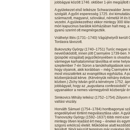
jobbágyai között 1746. október 1-jén megújított s
A gyülekezet első lelkésze Schwarzwalder Jer
szolgált. A győri esperesség 1725. évi kimutat
származott, magyarul, szlovákul, németül írt és
vezetni. A gyülekezethez ekkor mintegy 300 lél
móri kapucinus barátok kórházában halt meg, 
gyanú szerint ott megmérgezték.
Vráthelyi Illés (1731–1740) Vágújhelyről került 
Tordasra távozott.
Bukovszky György (1740–1751) Turóc megyei sz
nevelősködött, innen jött Csernyére 1739-ben. N
(püspöki vizsgálat) jegyzőkönyvében is olvasható
vármegye karhatalommal távolítsa el eme helysé
szeptember 7-én Súron a tanúkihallgatások sorá
hogy olyanok, akik korábban – még Csernyére kö
most visszatértek az evangélikus egyházba. A pá
közbenjárását kérve. (Kérvényük néhány évtized
közben.) Zichy István gróf a kérvényre 1752. ápr
jobbágyait, hogy az „augustana confessiobéli” va
ugyanakkor a nemes vármegyénél közbenjár é
Simkovics Mihály lelkész (1752–1754) Zólyom meg
vallási viszály.
Horváth Sámuel (1754–1784) hontbagonyai szár
engedélyével történt megválasztása után. A gyü
Tranovszky György (1592–1637) több mint ezer
mintegy ötven kiadást ért meg – énekei és egymá
szigorú erkölcsű életét. Működése alatt kezdőd
felújított, fából készült templom már roskatag á