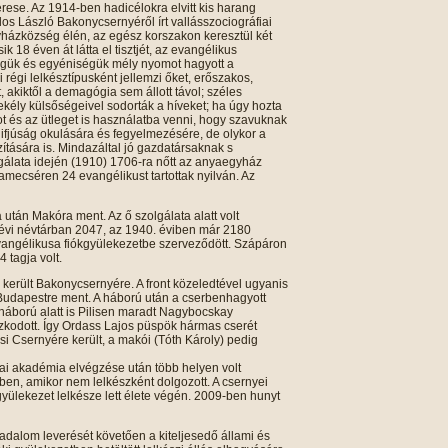
rese. Az 1914-ben hadicélokra elvitt kis harang
dos László Bakonycsernyéről írt vallásszociográfiai
házközség élén, az egész korszakon keresztül két
 18 éven át látta el tisztjét, az evangélikus
ségük és egyéniségük mély nyomot hagyott a
 régi lelkésztípusként jellemzi őket, erőszakos,
 akiktől a demagógia sem állott távol; széles
kély külsőségeivel sodorták a híveket; ha úgy hozta
ot és az ütleget is használatba venni, hogy szavuknak
 ifjúság okulására és fegyelmezésére, de olykor a
zítására is. Mindazáltal jó gazdatársaknak s
gálata idején (1910) 1706-ra nőtt az anyaegyház
amecséren 24 evangélikust tartottak nyilván. Az
 után Makóra ment. Az ő szolgálata alatt volt
évi névtárban 2047, az 1940. éviben már 2180
vangélikusa fiókgyülekezetbe szerveződött. Szápáron
 tagja volt.
 került Bakonycsernyére. A front közeledtével ugyanis
 Budapestre ment. A háború után a cserbenhagyott
háború alatt is Pilisen maradt Nagybocskay
zkodott. Így Ordass Lajos püspök hármas cserét
isi Csernyére került, a makói (Tóth Károly) pedig
ai akadémia elvégzése után több helyen volt
ében, amikor nem lelkészként dolgozott. A csernyei
 gyülekezet lelkésze lett élete végén. 2009-ben hunyt
dalom leverését követően a kiteljesedő állami és