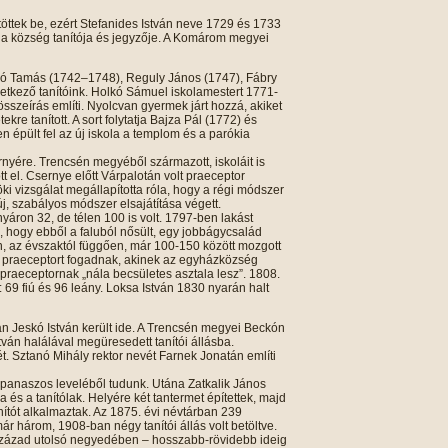
ltöttek be, ezért Stefanides István neve 1729 és 1733
 a község tanítója és jegyzője. A Komárom megyei
ló Tamás (1742–1748), Reguly János (1747), Fábry
övetkező tanítóink. Holkó Sámuel iskolamestert 1771-
összeírás említi. Nyolcvan gyermek járt hozzá, akiket
ekre tanított. A sort folytatja Bajza Pál (1772) és
 épült fel az új iskola a templom és a parókia
rnyére. Trencsén megyéből származott, iskoláit is
tt el. Csernye előtt Várpalotán volt praeceptor
öki vizsgálat megállapította róla, hogy a régi módszer
j, szabályos módszer elsajátítása végett.
ron 32, de télen 100 is volt. 1797-ben lakást
s, hogy ebből a faluból nősült, egy jobbágycsalád
n, az évszaktól függően, már 100-150 között mozgott
j praeceptort fogadnak, akinek az egyházközség
 a praeceptornak „nála becsületes asztala lesz”. 1808.
: 69 fiú és 96 leány. Loksa István 1830 nyarán halt
án Jeskó István került ide. A Trencsén megyei Beckón
tván halálával megüresedett tanítói állásba.
t. Sztanó Mihály rektor nevét Farnek Jonatán említi
t panaszos leveléből tudunk. Utána Zatkalik János
a és a tanítólak. Helyére két tantermet építettek, majd
tanítót alkalmaztak. Az 1875. évi névtárban 239
r három, 1908-ban négy tanítói állás volt betöltve.
 század utolsó negyedében – hosszabb-rövidebb ideig