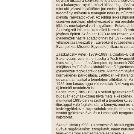
egyházi diktatúra kényszerítette a budahegyvidé
és a bakonycsernyei lelkészi állás elfogadására
mint aki „városi és külföldet járt ember, jelentő
tudományt művelte a teológián belül is, műtörtén
pietista irányzatot követ. Az eddigi lelkésztípu
csernyei parókián; idehelyezését a régi presbit
több év munkájával vert itt gyökeret. Feladatát h
Az elvégzett lelki munka mellett kiemelkedő ér
jövőnek épített. Az épület 1973-ra lett készen. 
gyülekezeti ház feladatát töltheti be. 1977-ben
villamosítása készült el. Egyébként évtizedeki
Evangélikus Missziói Egyesület) titkára is volt, 
Zászkaliczky Péter (1979–1989) a Csabdi–Bics
Bakonycsernyére, innen pedig a Pesti Evangél
éves szolgálata után. A templom építésének 200.
felújítása és fűtésének kialakítása hőlégbefúvás
gyülekezeti tagok adták össze. A templom feljára
környékének parkosítása. 1988-ban két harangláb
udvarán, a másikat a temetőben állították fel. Az
1985-ben tanácstaggá választották. A község 
új temetői ravatalozó is.
Bence Imre (1989–1998) a beledi gyülekezetből 
budavári egyházközség hívta meg lelkészének. 
munkával 1995-ben készült el a templom külső r
ifjúsággal való foglalkozás, a könnyűzenei és
testvérgyülekezeti kapcsolatok szintén ebben a
nivalai gyülekezetével és a Helsinkitől nyugatr
kapcsolat.
Szarka István (1998–) a nemescsói társult egy
Évával segédlelkészi szolgálatát, innen került
fejér-komáromi egyházmegye esperese is.