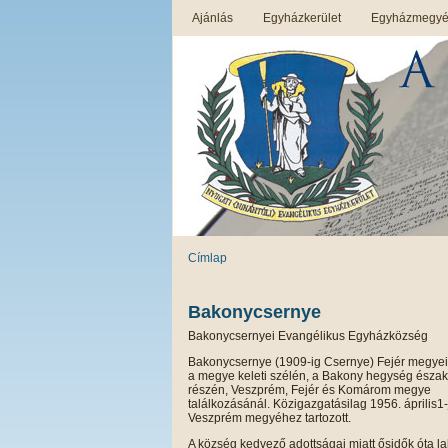
Ajánlás
Egyházkerület
Egyházmegyék
Címlap
Bakonycsernye
Bakonycsernyei Evangélikus Egyházközség
Bakonycsernye (1909-ig Csernye) Fejér megye
a megye keleti szélén, a Bakony hegység észak
részén, Veszprém, Fejér és Komárom megye
találkozásánál. Közigazgatásilag 1956. április1-
Veszprém megyéhez tartozott.
A község kedvező adottságai miatt ősidők óta lak