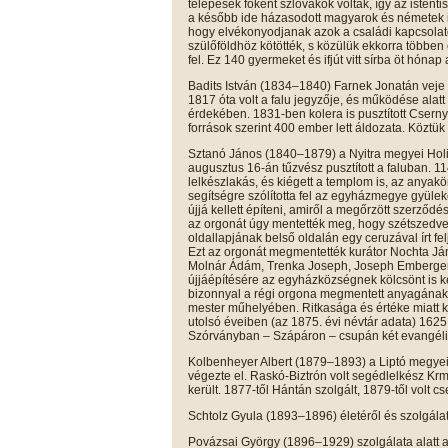
telepesek főként szlovákok voltak, így az istenti
a később ide házasodott magyarok és németek 
hogy elvékonyodjanak azok a családi kapcsolato
szülőföldhöz kötötték, s közülük ekkorra többe
fel. Ez 140 gyermeket és ifjút vitt sírba öt hónap a
Badits István (1834–1840) Farnek Jonatán veje v
1817 óta volt a falu jegyzője, és működése alatt 
érdekében. 1831-ben kolera is pusztított Csern
források szerint 400 ember lett áldozata. Köztük 
Sztanó János (1840–1879) a Nyitra megyei Holi
augusztus 16-án tűzvész pusztított a faluban. 114
lelkészlakás, és kiégett a templom is, az anya
segítségre szólította fel az egyházmegye gyüleke
újjá kellett építeni, amiről a megőrzött szerződ
az orgonát úgy mentették meg, hogy szétszedve k
oldallapjának belső oldalán egy ceruzával írt f
Ezt az orgonát megmentették kurátor Nochta Já
Molnár Ádám, Trenka Joseph, Joseph Emberger.
újjáépítésére az egyházközségnek kölcsönt is ke
bizonnyal a régi orgona megmentett anyagának f
mester műhelyében. Ritkasága és értéke miatt
utolsó éveiben (az 1875. évi névtár adata) 1625
Szórványban – Szápáron – csupán két evangéliku
Kolbenheyer Albert (1879–1893) a Liptó megyei 
végezte el. Raskó-Biztrón volt segédlelkész K
került. 1877-től Hántán szolgált, 1879-től volt c
Schtolz Gyula (1893–1896) életéről és szolgála
Povázsai György (1896–1929) szolgálata alatt 