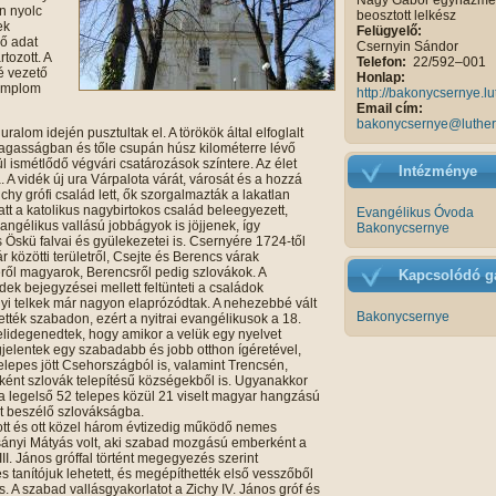
Nagy Gábor egyházme
n nyolc
beosztott lelkész
ek
Felügyelő:
ső adat
Csernyin Sándor
tozott. A
Telefon:
22/592–001
lé vezető
Honlap:
templom
http://bakonycsernye.l
Email cím:
bakonycsernye@luther
uralom idején pusztultak el. A törökök által elfoglalt
magasságban és tőle csupán húsz kilométerre lévő
l ismétlődő végvári csatározások színtere. Az élet
Intézménye
. A vidék új ura Várpalota várát, városát és a hozzá
hy grófi család lett, ők szorgalmazták a lakatlan
tt a katolikus nagybirtokos család beleegyezett,
Evangélikus Óvoda
ngélikus vallású jobbágyok is jöjjenek, így
Bakonycsernye
 Öskü falvai és gyülekezetei is. Csernyére 1724-től
 közötti területről, Csejte és Berencs várak
éről magyarok, Berencsről pedig szlovákok. A
Kapcsolódó ga
dek bejegyzései mellett feltünteti a családok
gyi telkek már nagyon elaprózódtak. A nehezebbé vált
Bakonycsernye
ették szabadon, ezért a nyitrai evangélikusok a 18.
 elidegenedtek, hogy amikor a velük egy nyelvet
gjelentek egy szabadabb és jobb otthon ígéretével,
telepes jött Csehországból is, valamint Trencsén,
őként szlovák telepítésű községekből is. Ugyanakkor
a legelső 52 telepes közül 21 viselt magyar hangzású
t beszélő szlovákságba.
tott és ott közel három évtizedig működő nemes
ányi Mátyás volt, aki szabad mozgású emberként a
III. János gróffal történt megegyezés szerint
s tanítójuk lehetett, és megépíthették első vesszőből
is. A szabad vallásgyakorlatot a Zichy IV. János gróf és