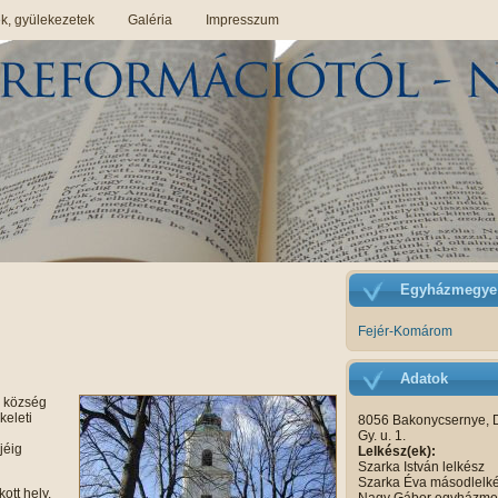
, gyülekezetek
Galéria
Impresszum
Egyházmegye
Fejér-Komárom
Adatok
i község
keleti
8056 Bakonycsernye, 
Gy. u. 1.
jéig
Lelkész(ek):
Szarka István lelkész
Szarka Éva másodlelk
ott hely.