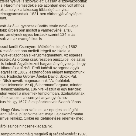
sztelet nyelve is szlovák lett. Lassan elszlovákosodtak
is. Három nemzedék élete azonban elég volt ahhoz,
k, amelyek a lakosság többségét a nyitrai
n elmagyarosodtak. 1831-ben vörhenyjárvány lépett
latt.
olt. Az ő – ugyancsak Badits István nevű – apja
több úrbéri pört indított a vármegyénél a falu
yén, amelynek egyes források szerint 124, más
sok volt az evangélikus is.
csról került Csernyére. Működése idején, 1862.
 család otthona mellett leégett az iskola, a
könyveket azonban sikerült megmenteni. Az esperes
zeteit. Az orgona csak részben pusztult el, de azt is
és is tudósít. A gyülekezeti hagyomány úgy tudja, hogy
ihordták a tűzből. Erről tudósít az orgona egyik
eljegyzés is: „1862. esztendőben elégett templomunk.
nos, Radocha György, Ábelai Dávid, Szkok Pál,
 Ditső neveik megmaradnak.” Az épületek
llett felvennie. Az új „Silbermann” orgona, minden
elhasználásával, 1867-re készült el egy felvidéki
 külön védett a műemlék templomban. Szolgálatának
 lélek tartozott a csernyei anyaegyházhoz.
s élt. Így 1627 lélek pásztora volt Sztanó János.
Nagy-Olasziban született, az eperjesi teológiát
rmann Dániel püspök mellett, majd Lajoskomáromba
sernyei lelkész. Cikkei és igehirdetései jelentek meg.
táról sajnos nincsenek adataink.
a templom mindmáig meglévő új szószékoltárát 1907.