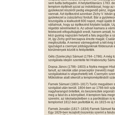
sem tudta befogadni. A helytartótanács 1783. d
templom építését azzal az indoklással, hogy az 
gyülekezet részéről pedig elegendő pénz, ingy
vannak. Azt építkezést azonban Zichy V. István gr
gyülekezet a császárhoz fordult. Bár a gyüleke
leszolgálta a kialkudott 600 napot, majd újabb 
vállalniuk, hogy az építkezést folytatni tudják.
régebbi sérelmeiket is. Az udvari kamara a várm
felekezeti elfogultságból eredt, hanem amiatt, h
kézi gyalog napszám helyett a falu jegyzője a 
írt, így Zichy gróf becsapva érezte magát. Csalár
megfosztotta. A nemesi vármegyénél a két évig 
igazságot a csernyei jobbágyoknak földesuruk e
körülmények között is felépítették.
Géts (Szeleczky) Sámuel (1784–1786). A még to
szolgálata idején szentelte fel Hrabovszky Sám
Dopsa János (1786–1803) a Nyitra megyei Hlu
tanult, az iskolák után praeceptor (nevelő) majd 
szolgálatokat is végezhetett) lett. Csernyén szen
Működése alatt sikerült a templomépítésből szár
Farnek Sámuel (1803–1817) Turóc megyében szü
szolgálat után került. 1804-ben az 1766-ból szá
nagyharangot öntettek, és beszereztek orgonát i
meg a falut és a környéket. A templom fala megre
szerelni, az iskolaépületben s a parókiában is ká
templomot 1812-ben javították ki, és 1815-re új t
Farnek Jonatán (1817–1834) Farnek Sámuel fia, 
Egy 1829-ben lezajlott összeírás szerint a falu