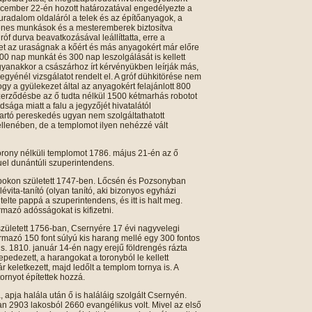
ecember 22-én hozott határozatával engedélyezte a
uradalom oldaláról a telek és az építőanyagok, a
enes munkások és a mesteremberek biztosítva
óf durva beavatkozásával leállíttatta, erre a
zet az uraságnak a kőért és más anyagokért már előre
800 nap munkát és 300 nap leszolgálását is kellett
 Ugyanakkor a császárhoz írt kérvényükben leírják más,
egyénél vizsgálatot rendelt el. A gróf dühkitörése nem
ogy a gyülekezet által az anyagokért felajánlott 800
szerződésbe az ő tudta nélkül 1500 kétmarhás robotot
dsága miatt a falu a jegyzőjét hivatalától
tartó pereskedés ugyan nem szolgáltathatott
llenében, de a templomot ilyen nehézzé vált
rony nélküli templomot 1786. május 21-én az ő
uel dunántúli szuperintendens.
bokon született 1747-ben. Lőcsén és Pozsonyban
lévita-tanító (olyan tanító, aki bizonyos egyházi
telte pappá a szuperintendens, és itt is halt meg.
mazó adósságokat is kifizetni.
letett 1756-ban, Csernyére 17 évi nagyvelegi
rmazó 150 font súlyú kis harang mellé egy 300 fontos
s. 1810. január 14-én nagy erejű földrengés rázta
pedezett, a harangokat a toronyból le kellett
r keletkezett, majd ledőlt a templom tornya is. A
ornyot építettek hozzá.
apja halála után ő is haláláig szolgált Csernyén.
ban 2903 lakosból 2660 evangélikus volt. Mivel az első