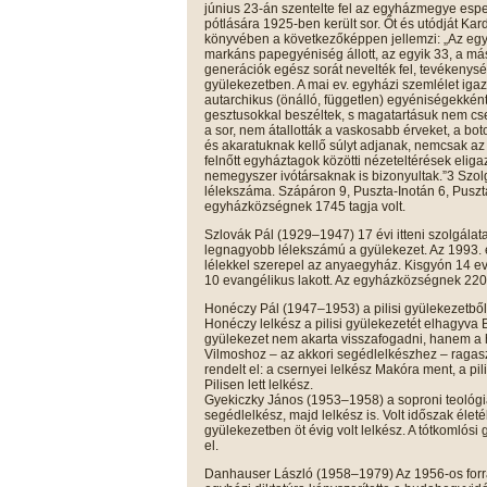
június 23-án szentelte fel az egyházmegye espe
pótlására 1925-ben került sor. Őt és utódját Kar
könyvében a következőképpen jellemzi: „Az egy
markáns papegyéniség állott, az egyik 33, a másik
generációk egész sorát nevelték fel, tevékeny
gyülekezetben. A mai ev. egyházi szemlélet igazi
autarchikus (önálló, független) egyéniségekként,
gesztusokkal beszéltek, s magatartásuk nem cse
a sor, nem átallották a vaskosabb érveket, a bot
és akaratuknak kellő súlyt adjanak, nemcsak az
felnőtt egyháztagok közötti nézeteltérések eliga
nemegyszer ivótársaknak is bizonyultak.”3 Szol
lélekszáma. Szápáron 9, Puszta-Inotán 6, Puszt
egyházközségnek 1745 tagja volt.
Szlovák Pál (1929–1947) 17 évi itteni szolgálata
legnagyobb lélekszámú a gyülekezet. Az 1993. 
lélekkel szerepel az anyaegyház. Kisgyón 14 e
10 evangélikus lakott. Az egyházközségnek 2204
Honéczy Pál (1947–1953) a pilisi gyülekezetből
Honéczy lelkész a pilisi gyülekezetét elhagyva
gyülekezet nem akarta visszafogadni, hanem a 
Vilmoshoz – az akkori segédlelkészhez – ragas
rendelt el: a csernyei lelkész Makóra ment, a pil
Pilisen lett lelkész.
Gyekiczky János (1953–1958) a soproni teológi
segédlelkész, majd lelkész is. Volt időszak élet
gyülekezetben öt évig volt lelkész. A tótkomlósi
el.
Danhauser László (1958–1979) Az 1956-os forra