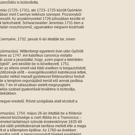
zerződés is biztosította.
emiás (1725–1731), aki 1723–1725 között Gyönkön
ásában mint Csernye lelkésze szerepel. Pozsonyból
 beszélt. Az anyakönyveket 1726 júliusában kezdte el
ek tartozhatott. Schwarzwalder Jeremiás 1731-ben a
a talán rosszhiszemű, ugyanakkor mégsem kizárható
Csernyére, 1732. január 6-án iktatták be, innen
ármazású. Wittenbergi egyetemi évei után Győrött
eve az 1747. évi katolikus canonica visitatio
 azzal a javaslattal, hogy „ezen papot a tekintetes
gből”, ami később be is következett. 1751.
n az ellene emelt vád több esetben is beigazolódott,
ltözésük előtt – evangélikusokból katolikussá lettek,
sztor nélkül maradt gyülekezet földesurához fordult
e a templom orgonájából került elő annak javítása
ilis 7-én írt válaszában sietett megnyugtatni
llás szabad gyakorlását továbbra is biztosítja,
rdekükben.
yei eredetű. Rövid szolgálata alatt elcsitult a
mazású. 1754. május 26-án iktatták be a földesúr
lekezet közössége a cseh Biblia és a Tranoscius –
 éneket tartalmazó szlovák énekeskönyve 1635-től
st váltó prédikátorainak tanítása mellett élte a maga
ött el a kőtemplom építése. Az 1760-as években
llapotba jutott, a megszaporodott híveket egyébként