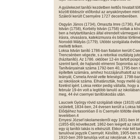
A gyülekezet tanítói kezdetben kettős hivatalt tö
között többször előfordul az anyakönyvben mint
Szákról került Csernyére 1727 decemberében.
Osgyán János (1734), Omaszta Imre (1736), Fu
István (1758), Korbély István (1758) voltak a k
ben a helytartótanács által elrendelt vármegyei 
írásra, olvasásra, katekizmusra és bibliai történet
Noroddi Mátyás (1779). Utóbbi szolgálata évében
melletti telken.
Loksa István tanító 1786-ban fiatalon került Cse
Trencsénben végezte, s a retorikai osztályig juto
(házitanító). Az 1786. október 12-én tartott püsp
szerint tanít, de hajlandó elmenni Sopronba az ú
Tanítványainak száma 1792-ben 40, 1795-ben nyá
építettek számára, amihez hozzájárulhatott az i
leányát, Csmela Annát vette feleségül. 1798-ba
az iskolások száma. Elhatározták, hogy mellé ú
fizetést ígért. Loksa rektor pedig vállalta, hogy
február 19-én volt a legtöbb tanuló az iskolában
meg, 44 évi csernyei tanítóskodás után.
Laucsek György rövid szolgálati ideje (1810) ut
született, 1834-ben, 24 évesen került a Loksa Is
Elődjéhez hasonlóan ő is Csernyén töltötte életé
levelében.4
Ernyesi József iskolamesterről egy 1831-ben ír
(1855-től) következett. 1862-ben leégett az iskol
egy új tanítói lakás is elkészült. Ekkor már két 
tanulóval jegyzik Csernyét. Később, 1905-ben má
1910-ben 269 tanulója volt az iskolának. A 19.