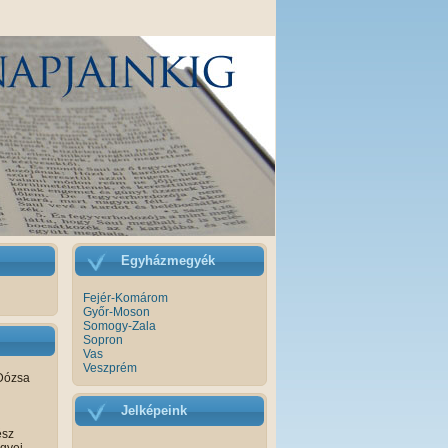
Egyházmegyék
Fejér-Komárom
Győr-Moson
Somogy-Zala
Sopron
Vas
Veszprém
Dózsa
Jelképeink
ész