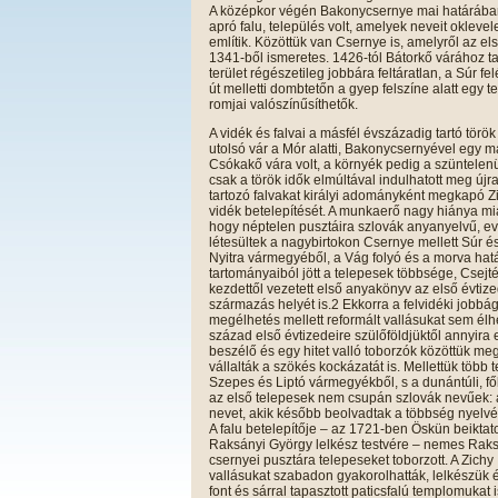
A középkor végén Bakonycsernye mai határába
apró falu, település volt, amelyek neveit oklevel
említik. Közöttük van Csernye is, amelyről az el
1341-ből ismeretes. 1426-tól Bátorkő várához tar
terület régészetileg jobbára feltáratlan, a Súr fe
út melletti dombtetőn a gyep felszíne alatt egy 
romjai valószínűsíthetők.
A vidék és falvai a másfél évszázadig tartó török 
utolsó vár a Mór alatti, Bakonycsernyével egy 
Csókakő vára volt, a környék pedig a szüntelenü
csak a török idők elmúltával indulhatott meg újra
tartozó falvakat királyi adományként megkapó Zic
vidék betelepítését. A munkaerő nagy hiánya mia
hogy néptelen pusztáira szlovák anyanyelvű, eva
létesültek a nagybirtokon Csernye mellett Súr és
Nyitra vármegyéből, a Vág folyó és a morva határ
tartományaiból jött a telepesek többsége, Csejt
kezdettől vezetett első anyakönyv az első évtize
származás helyét is.2 Ekkorra a felvidéki jobbá
megélhetés mellett reformált vallásukat sem élh
század első évtizedeire szülőföldjüktől annyira
beszélő és egy hitet valló toborzók közöttük me
vállalták a szökés kockázatát is. Mellettük több 
Szepes és Liptó vármegyékből, s a dunántúli, f
az első telepesek nem csupán szlovák nevűek: 
nevet, akik később beolvadtak a többség nyelvé
A falu betelepítője – az 1721-ben Öskün beikta
Raksányi György lelkész testvére – nemes Raks
csernyei pusztára telepeseket toborzott. A Zichy 
vallásukat szabadon gyakorolhatták, lelkészük é
font és sárral tapasztott paticsfalú templomukat 