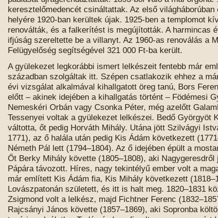
keresztelőmedencét csináltattak. Az első világháborúban 
helyére 1920-ban kerültek újak. 1925-ben a templomot kív
renoválták, és a falkerítést is megújították. A harmincas
ifjúság szereltette be a villanyt. Az 1960-as renoválás a 
Felügyelőség segítségével 321 000 Ft-ba került.
A gyülekezet legkorábbi ismert lelkészeit fentebb már emlí
században szolgáltak itt. Szépen csatlakozik ehhez a már
évi vizsgálat alkalmával kihallgatott öreg tanú, Bors Fer
előtt – akinek idejében a kihallgatás történt – Födémesi G
Nemeskéri Orbán vagy Csonka Péter, még azelőtt Galam
Tessenyei voltak a gyülekezet lelkészei. Bedő Györgyöt K
váltotta, őt pedig Horváth Mihály. Utána jött Szilvágyi Ist
1771), az ő halála után pedig Kis Ádám következett (1771
Németh Pál lett (1794–1804). Az ő idejében épült a mostan
Őt Berky Mihály követte (1805–1808), aki Nagygeresdről j
Pápára távozott. Híres, nagy tekintélyű ember volt a maga
már említett Kis Ádám fia, Kis Mihály következett (1818–
Lovászpatonán született, és itt is halt meg. 1820–1831 kö
Zsigmond volt a lelkész, majd Fichtner Ferenc (1832–185
Rajcsányi János követte (1857–1869), aki Sopronba költöz