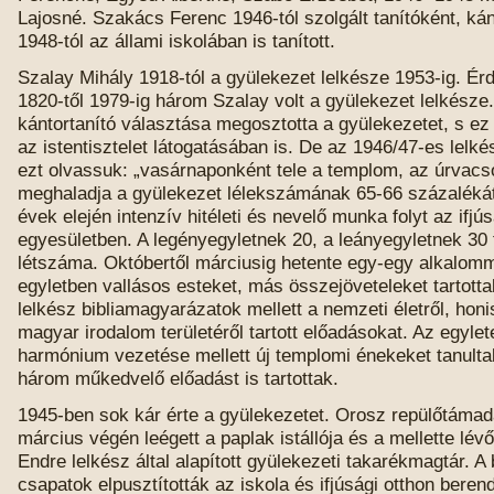
Lajosné. Szakács Ferenc 1946-tól szolgált tanítóként, kán
1948-tól az állami iskolában is tanított.
Szalay Mihály 1918-tól a gyülekezet lelkésze 1953-ig. Ér
1820-től 1979-ig három Szalay volt a gyülekezet lelkésze
kántortanító választása megosztotta a gyülekezetet, s ez 
az istentisztelet látogatásában is. De az 1946/47-es lelké
ezt olvassuk: „vasárnaponként tele a templom, az úrvac
meghaladja a gyülekezet lélekszámának 65-66 százalékát
évek elején intenzív hitéleti és nevelő munka folyt az ifjús
egyesületben. A legényegyletnek 20, a leányegyletnek 30 fő
létszáma. Októbertől márciusig hetente egy-egy alkalom
egyletben vallásos esteket, más összejöveteleket tartott
lelkész bibliamagyarázatok mellett a nemzeti életről, honi
magyar irodalom területéről tartott előadásokat. Az egylet
harmónium vezetése mellett új templomi énekeket tanulta
három műkedvelő előadást is tartottak.
1945-ben sok kár érte a gyülekezetet. Orosz repülőtámad
március végén leégett a paplak istállója és a mellette lé
Endre lelkész által alapított gyülekezeti takarékmagtár. A
csapatok elpusztították az iskola és ifjúsági otthon beren