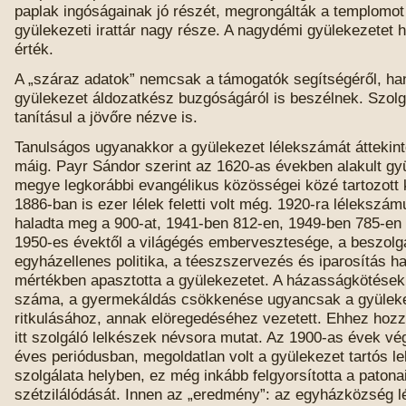
paplak ingóságainak jó részét, megrongálták a templomot i
gyülekezeti irattár nagy része. A nagydémi gyülekezetet 
érték.
A „száraz adatok” nemcsak a támogatók segítségéről, h
gyülekezet áldozatkész buzgóságáról is beszélnek. Szolg
tanításul a jövőre nézve is.
Tanulságos ugyanakkor a gyülekezet lélekszámát áttekint
máig. Payr Sándor szerint az 1620-as években alakult gy
megye legkorábbi evangélikus közösségei közé tartozott
1886-ban is ezer lélek feletti volt még. 1920-ra lélekszám
haladta meg a 900-at, 1941-ben 812-en, 1949-ben 785-en 
1950-es évektől a világégés embervesztesége, a beszolgá
egyházellenes politika, a téeszszervezés és iparosítás h
mértékben apasztotta a gyülekezetet. A házasságkötések
száma, a gyermekáldás csökkenése ugyancsak a gyülek
ritkulásához, annak elöregedéséhez vezetett. Ehhez hozzá
itt szolgáló lelkészek névsora mutat. Az 1900-as évek vé
éves periódusban, megoldatlan volt a gyülekezet tartós le
szolgálata helyben, ez még inkább felgyorsította a patona
szétzilálódását. Innen az „eredmény”: az egyházközség 