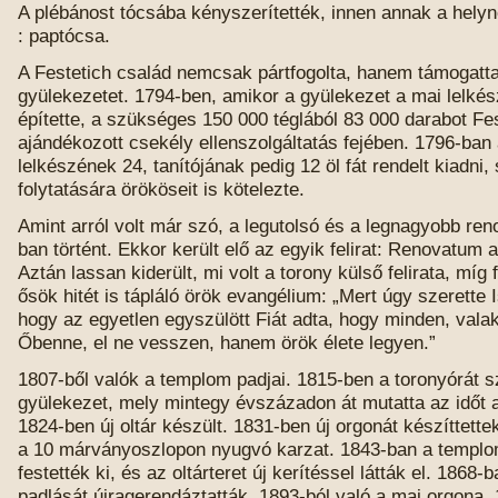
A plébánost tócsába kényszerítették, innen annak a helyn
: paptócsa.
A Festetich család nemcsak pártfogolta, hanem támogatta
gyülekezetet. 1794-ben, amikor a gyülekezet a mai lelkés
építette, a szükséges 150 000 téglából 83 000 darabot Fe
ajándékozott csekély ellenszolgáltatás fejében. 1796-ban
lelkészének 24, tanítójának pedig 12 öl fát rendelt kiadni,
folytatására örököseit is kötelezte.
Amint arról volt már szó, a legutolsó és a legnagyobb re
ban történt. Ekkor került elő az egyik felirat: Renovatum 
Aztán lassan kiderült, mi volt a torony külső felirata, míg 
ősök hitét is tápláló örök evangélium: „Mert úgy szerette I
hogy az egyetlen egyszülött Fiát adta, hogy minden, valak
Őbenne, el ne vesszen, hanem örök élete legyen.”
1807-ből valók a templom padjai. 1815-ben a toronyórát s
gyülekezet, mely mintegy évszázadon át mutatta az időt 
1824-ben új oltár készült. 1831-ben új orgonát készíttette
a 10 márványoszlopon nyugvó karzat. 1843-ban a templo
festették ki, és az oltárteret új kerítéssel látták el. 1868
padlását újragerendáztatták. 1893-ból való a mai orgona.