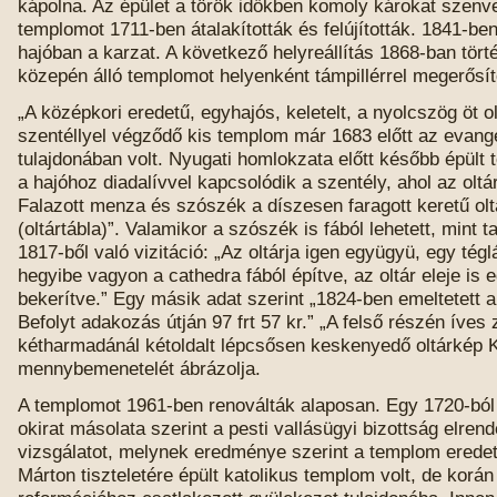
kápolna. Az épület a török időkben komoly károkat szenve
templomot 1711-ben átalakították és felújították. 1841-ben
hajóban a karzat. A következő helyreállítás 1868-ban törté
közepén álló templomot helyenként támpillérrel megerősíte
„A középkori eredetű, egyhajós, keletelt, a nyolcszög öt o
szentéllyel végződő kis templom már 1683 előtt az evang
tulajdonában volt. Nyugati homlokzata előtt később épült t
a hajóhoz diadalívvel kapcsolódik a szentély, ahol az oltár 
Falazott menza és szószék a díszesen faragott keretű olt
(oltártábla)”. Valamikor a szószék is fából lehetett, mint t
1817-ből való vizitáció: „Az oltárja igen együgyü, egy tég
hegyibe vagyon a cathedra fából építve, az oltár eleje is e
bekerítve.” Egy másik adat szerint „1824-ben emeltetett a
Befolyt adakozás útján 97 frt 57 kr.” „A felső részén íves
kétharmadánál kétoldalt lépcsősen keskenyedő oltárkép K
mennybemenetelét ábrázolja.
A templomot 1961-ben renoválták alaposan. Egy 1720-bó
okirat másolata szerint a pesti vallásügyi bizottság elrend
vizsgálatot, melynek eredménye szerint a templom eredet
Márton tiszteletére épült katolikus templom volt, de korán 