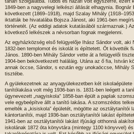
tanári szolgálatba. Tudós és hazafi volt egyszerre, ezért 
1849-ben a nagyvelegi lelkészi állását elhagynia. Bognár
következett (1869–1918), majd Szalay Mihály (1918–1953
iktatták be hivatalába Bojsza Jánost, aki 1961-ben megírt
történetét. (Az eddigi adatok kutatásából származnak.) A
következő lelkészek a névsorban fognak megjelenni.
Az egyházközség első felügyelője Ihász Sándor volt, ak
1832-ben templomot és iskolát is építtetett. Őt követték fi
János. 1890-ben Mihály Sándor vette át a felügyelői tiszte
1904-ben bekövetkezett haláláig. Utána az ő fia, István k
annak öccse, Sándor, s ezután egy unokaöccse, Mihály S
tisztébe.
A gyülekezetnek az anyagyülekezetben két iskolaépülete 
tanítólakása volt még 1936-ban is. 1831-ben leégett a tan
úgynevezett „nagyiskola” 1858-ban épült a paplak szom
vele egybeépítve állt a tanító lakása. A szomszédos telk
emelték a „kisiskola” épületét, mögötte az osztálytanítói 
kántortanítói, majd 1936-ban osztálytanítói lakást építtete
1941-ben az osztálytanítói lakást ifjúsági otthonná alakíto
iskolának 1872 óta könyvtára (mintegy 1100 könyvvel) és
takarékpénztára is volt. Ezt később az ifjúsági egyesület