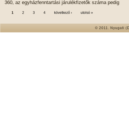
360, az egyházfenntartási járulékfizetők száma pedig
1
2
3
4
következő ›
utolsó »
© 2011. Nyugati (