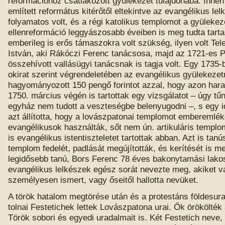
reformációhoz csatlakozott gyülekezet tulajdonába. Inne
említett református kitérőtől eltekintve az evangélikus lel
folyamatos volt, és a régi katolikus templomot a gyülekez
ellenreformáció leggyászosabb éveiben is meg tudta tarta
emberileg is erős támaszokra volt szükség, ilyen volt Tel
István, aki Rákóczi Ferenc tanácsosa, majd az 1721-es P
összehívott vallásügyi tanácsnak is tagja volt. Egy 1735
okirat szerint végrendeletében az evangélikus gyülekezet
hagyományozott 150 pengő forintot azzal, hogy azon har
1750. március végén is tartottak egy vizsgálatot – úgy tűn
egyház nem tudott a veszteségbe belenyugodni –, s egy i
azt állította, hogy a lovászpatonai templomot emberemlék
evangélikusok használták, sőt nem ún. artikuláris templo
is evangélikus istentiszteletet tartottak abban. Azt is tanú
templom fedelét, padlását megújították, és kerítését is me
legidősebb tanú, Bors Ferenc 78 éves bakonytamási lakos 
evangélikus lelkészek egész sorát nevezte meg, akiket v
személyesen ismert, vagy őseitől hallotta nevüket.
A török hatalom megtörése után és a protestáns földesura
tolnai Festetichek lettek Lovászpatona urai. Ők örökölték 
Török sobori és egyedi uradalmait is. Két Festetich neve,