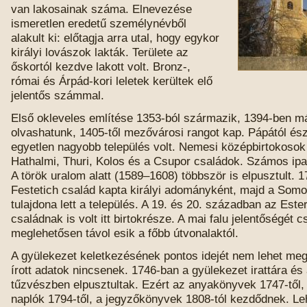
van lakosainak száma. Elnevezése
ismeretlen eredetű személynévből
alakult ki: előtagja arra utal, hogy egykor
királyi lovászok lakták. Területe az
őskortól kezdve lakott volt. Bronz-,
római és Árpád-kori leletek kerültek elő
jelentős számmal.
Első okleveles említése 1353-ból származik, 1394-ben má
olvashatunk, 1405-től mezővárosi rangot kap. Pápától és
egyetlen nagyobb település volt. Nemesi középbirtokosok 
Hathalmi, Thuri, Kolos és a Csupor családok. Számos iparo
A török uralom alatt (1589–1608) többször is elpusztult. 
Festetich család kapta királyi adományként, majd a Somo
tulajdona lett a település. A 19. és 20. században az Este
családnak is volt itt birtokrésze. A mai falu jelentőségét 
meglehetősen távol esik a főbb útvonalaktól.
A gyülekezet keletkezésének pontos idejét nem lehet megál
írott adatok nincsenek. 1746-ban a gyülekezet irattára é
tűzvészben elpusztultak. Ezért az anyakönyvek 1747-től
naplók 1794-től, a jegyzőkönyvek 1808-tól kezdődnek. L