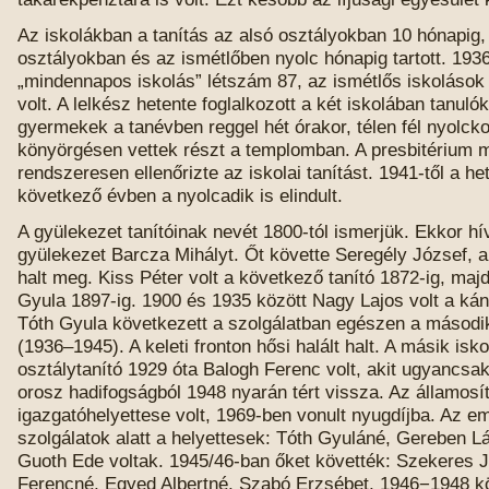
Az iskolákban a tanítás az alsó osztályokban 10 hónapig, 
osztályokban és az ismétlőben nyolc hónapig tartott. 193
„mindennapos iskolás” létszám 87, az ismétlős iskolások
volt. A lelkész hetente foglalkozott a két iskolában tanulók
gyermekek a tanévben reggel hét órakor, télen fél nyolcko
könyörgésen vettek részt a templomban. A presbitérium m
rendszeresen ellenőrizte az iskolai tanítást. 1941-től a he
következő évben a nyolcadik is elindult.
A gyülekezet tanítóinak nevét 1800-tól ismerjük. Ekkor h
gyülekezet Barcza Mihályt. Őt követte Seregély József, 
halt meg. Kiss Péter volt a következő tanító 1872-ig, ma
Gyula 1897-ig. 1900 és 1935 között Nagy Lajos volt a kánt
Tóth Gyula következett a szolgálatban egészen a második
(1936–1945). A keleti fronton hősi halált halt. A másik isk
osztálytanító 1929 óta Balogh Ferenc volt, akit ugyancsak
orosz hadifogságból 1948 nyarán tért vissza. Az államosít
igazgatóhelyettese volt, 1969-ben vonult nyugdíjba. Az eml
szolgálatok alatt a helyettesek: Tóth Gyuláné, Gereben L
Guoth Ede voltak. 1945/46-ban őket követték: Szekeres J
Ferencné, Egyed Albertné, Szabó Erzsébet, 1946−1948 kö