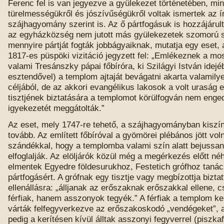
Ferenc fel is van jegyezve a gyülekezet történetében, min
türelmességükről és jószívűségükről voltak ismertek az í
szájhagyomány szerint is. Az ő pártfogásuk is hozzájárul
az egyházközség nem jutott más gyülekezetek szomorú 
mennyire pártját fogták jobbágyaiknak, mutatja egy eset,
1817-es püspöki vizitáció jegyzett fel: „Emlékeznek a mo
valami Tresánszky pápai főbíróra, ki Szilágyi István idejé
esztendővel) a templom ajtaját bevágatni akarta valamilye
céljából, de az akkori evangélikus lakosok a volt uraság 
tisztjének biztatására a templomot körülfogván nem enge
igyekezetét meggátolták.”
Az eset, mely 1747-re tehető, a szájhagyományban kiszín
tovább. Az említett főbíróval a gyömörei plébános jött vol
szándékkal, hogy a templomba valami szín alatt bejussan
elfoglalják. Az elöljárók közül még a megérkezés előtt n
elmentek Egyedre földesurukhoz, Festetich grófhoz tanác
pártfogásért. A grófnak egy tisztje vagy megbízottja biztat
ellenállásra: „álljanak az erőszaknak erőszakkal ellene, 
férfiak, hanem asszonyok tegyék.” A férfiak a templom ke
várták felfegyverkezve az erőszakoskodó „vendégeket”,
pedig a kerítésen kívül álltak asszonyi fegyverrel (piszkaf