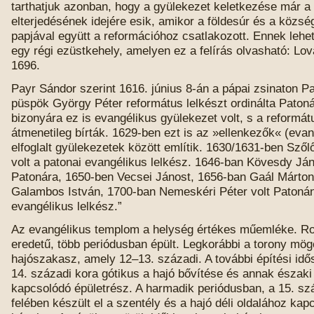
tarthatjuk azonban, hogy a gyülekezet keletkezése már a
elterjedésének idejére esik, amikor a földesúr és a közs
papjával együtt a reformációhoz csatlakozott. Ennek lehet
egy régi ezüstkehely, amelyen ez a felírás olvasható: Lo
1696.
Payr Sándor szerint 1616. június 8-án a pápai zsinaton P
püspök György Péter református lelkészt ordinálta Patoná
bizonyára ez is evangélikus gyülekezet volt, s a reformá
átmenetileg bírták. 1629-ben ezt is az »ellenkezők« (evan
elfoglalt gyülekezetek között említik. 1630/1631-ben Szől
volt a patonai evangélikus lelkész. 1646-ban Kövesdy Ján
Patonára, 1650-ben Vecsei Jánost, 1656-ban Gaál Márton
Galambos István, 1700-ban Nemeskéri Péter volt Patoná
evangélikus lelkész.”
Az evangélikus templom a helység értékes műemléke. R
eredetű, több periódusban épült. Legkorábbi a torony mögö
hajószakasz, amely 12–13. századi. A további építési id
14. századi kora gótikus a hajó bővítése és annak északi
kapcsolódó épületrész. A harmadik periódusban, a 15. s
felében készült el a szentély és a hajó déli oldalához kap