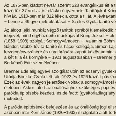
Az 1875-ben kiadott névtár szerint 228 evangélikus élt a 
közöttük 37 volt az iskoláskorú gyermek. Tanítójukat Kri
hívták. 1910-ben már 312 lélek alkotta a filiát. A lévita-tan
− benne a 49 gyermek oktatását − Széles Gyula tanító vé
Az áldott lelki munkát végző tanítók sorából kiemelkedik 
idejével, mind egyházépítő munkájával Kring József − aki
(1858−1908) szolgált Somogyvámoson −, valamint Böhm 
Sándor. Utóbbi lévita-tanító és hácsi kollégája, Simon Laj
kezdeményezésére és utánjárására kapott közös adminisz
a két filia és környéke − 1921 augusztusában − Brenner 
Berkényi) Ede személyében.
Brenner Ede alig egyévi szolgálat után az ecsenyi gyülek
Utódja Boczkó Gyula lett, aki 1922 és 1926 között pásztoro
Ezek az évek nagyon jelentősek voltak a somogyvámosi 
életében. Akkor jutott az önállósághoz szükséges papi és 
parókia építésébe kezdett, és de facto (gyakorlatilag) a
működött.
A parókia építésének befejezése és az önállóság jogi eli
azonban már Kéri János (1926−1933) szolgálata alatt tört