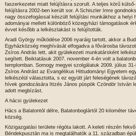
faszerkezetei miatt felújításra szorult. A teljes körű külső
felújításra 2002-ben került sor. A Schiszler Imre gondnok
nagy összefogással készült felújítási munkákhoz a helyi 
adományai mellett különböző közegyházi támogatások é
évvel később a lelkészlakást is felújították.
Aradi György működése 2006 nyaráig tartott, akkor a Bud
Egyházközség meghívását elfogadva a fővárosba távozott
Zsíros András lett, akit gyülekezeti munkatársként lelkész
segített. Beiktatásuk 2007. november 4-én volt a balatonb
templomban. Somogy megyei szolgálatuk 2009. július 31-ig
Zsíros Andrást az Evangélikus Hittudományi Egyetem eg
lelkészéül választotta, s ez együtt járt feleségének távozá
hívek gondozására Ittzés János püspök Czöndör István le
adott megbízást.
A hácsi gyülekezet
Hács a Balatontól délre, Balatonboglártól 20 kilométer tá
község.
Közigazgatási területe régóta lakott. A keleti részén fekvő
Béndekpusztán ma is megtalálhatók a 11. században épü