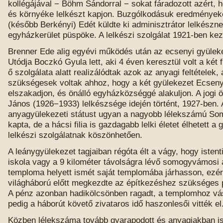
kollégájával − Böhm Sándorral − sokat fáradozott azért, ho
és környéke lelkészt kapjon. Buzgólkodásuk eredmények
(később Berkényi) Edét küldte ki adminisztrátor lelkészn
egyházkerület püspöke. A lelkészi szolgálat 1921-ben kez
Brenner Ede alig egyévi működés után az ecsenyi gyüleke
Utódja Boczkó Gyula lett, aki 4 éven keresztül volt a két f
ő szolgálata alatt realizálódtak azok az anyagi feltételek
szükségesek voltak ahhoz, hogy a két gyülekezet Ecseny
elszakadjon, és önálló egyházközséggé alakuljon. A jogi ö
János (1926−1933) lelkészsége idején történt, 1927-ben.
anyagyülekezeti státust ugyan a nagyobb lélekszámú S
kapta, de a hácsi filia is gazdagabb lelki életet élhetett a
lelkészi szolgálatnak köszönhetően.
A leánygyülekezet tagjaiban régóta élt a vágy, hogy istent
iskola vagy a 9 kilométer távolságra lévő somogyvámosi
temploma helyett ismét saját templomába járhasson, ezér
világháború előtt megkezdte az építkezéshez szükséges 
A pénz azonban hadikölcsönben ragadt, a templomhoz vásá
pedig a háborút követő zivataros idő haszonlesői vitték el
Közben lélekszáma tovább gyarapodott és anyagiakban is