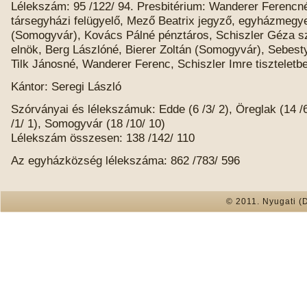
Lélekszám: 95 /122/ 94. Presbitérium: Wanderer Ferencn
társegyházi felügyelő, Mező Beatrix jegyző, egyházmegye
(Somogyvár), Kovács Pálné pénztáros, Schiszler Géza 
elnök, Berg Lászlóné, Bierer Zoltán (Somogyvár), Sebest
Tilk Jánosné, Wanderer Ferenc, Schiszler Imre tiszteletbel
Kántor: Seregi László
Szórványai és lélekszámuk: Edde (6 /3/ 2), Öreglak (14 /
/1/ 1), Somogyvár (18 /10/ 10)
Lélekszám összesen: 138 /142/ 110
Az egyházközség lélekszáma: 862 /783/ 596
© 2011. Nyugati (