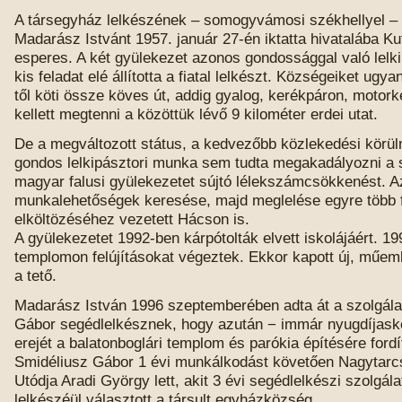
A társegyház lelkészének – somogyvámosi székhellyel –
Madarász Istvánt 1957. január 27-én iktatta hivatalába Ku
esperes. A két gyülekezet azonos gondossággal való lelk
kis feladat elé állította a fiatal lelkészt. Községeiket ugy
től köti össze köves út, addig gyalog, kerékpáron, motor
kellett megtenni a közöttük lévő 9 kilométer erdei utat.
De a megváltozott státus, a kedvezőbb közlekedési körü
gondos lelkipásztori munka sem tudta megakadályozni a 
magyar falusi gyülekezetet sújtó lélekszámcsökkenést. A
munkalehetőségek keresése, majd meglelése egyre több f
elköltözéséhez vezetett Hácson is.
A gyülekezetet 1992-ben kárpótolták elvett iskolájáért. 1
templomon felújításokat végeztek. Ekkor kapott új, műeml
a tető.
Madarász István 1996 szeptemberében adta át a szolgála
Gábor segédlelkésznek, hogy azután − immár nyugdíjaské
erejét a balatonboglári templom és parókia építésére ford
Smidéliusz Gábor 1 évi munkálkodást követően Nagytarcs
Utódja Aradi György lett, akit 3 évi segédlelkészi szolgála
lelkészéül választott a társult egyházközség.