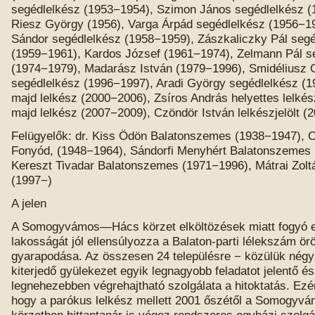
segédlelkész (1953−1954), Szimon János segédlelkész (
Riesz György (1956), Varga Árpád segédlelkész (1956−19
Sándor segédlelkész (1958−1959), Zászkaliczky Pál segé
(1959−1961), Kardos József (1961−1974), Zelmann Pál s
(1974−1979), Madarász István (1979−1996), Smidéliusz 
segédlelkész (1996−1997), Aradi György segédlelkész (1
majd lelkész (2000−2006), Zsíros András helyettes lelké
majd lelkész (2007−2009), Czöndör István lelkészjelölt (
Felügyelők: dr. Kiss Ödön Balatonszemes (1938−1947), Ot
Fonyód, (1948−1964), Sándorfi Menyhért Balatonszemes
Kereszt Tivadar Balatonszemes (1971−1996), Mátrai Zol
(1997−)
A jelen
A Somogyvámos—Hács körzet elköltözések miatt fogyó e
lakosságát jól ellensúlyozza a Balaton-parti lélekszám ör
gyarapodása. Az összesen 24 településre − közülük négy
kiterjedő gyülekezet egyik legnagyobb feladatot jelentő é
legnehezebben végrehajtható szolgálata a hitoktatás. Ezé
hogy a parókus lelkész mellett 2001 őszétől a Somogy
körzetben hittantanár is végez rendszeres egyházi szolgál