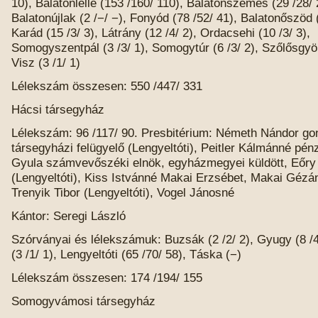
10), Balatonlelle (153 /160/ 110), Balatonszemes (29 /28/ 
Balatonújlak (2 /−/ −), Fonyód (78 /52/ 41), Balatonőszöd (
Karád (15 /3/ 3), Látrány (12 /4/ 2), Ordacsehi (10 /3/ 3),
Somogyszentpál (3 /3/ 1), Somogytúr (6 /3/ 2), Szőlősgyör
Visz (3 /1/ 1)
Lélekszám összesen: 550 /447/ 331
Hácsi társegyház
Lélekszám: 96 /117/ 90. Presbitérium: Németh Nándor go
társegyházi felügyelő (Lengyeltóti), Peitler Kálmánné pén
Gyula számvevőszéki elnök, egyházmegyei küldött, Eőry
(Lengyeltóti), Kiss Istvánné Makai Erzsébet, Makai Gézán
Trenyik Tibor (Lengyeltóti), Vogel Jánosné
Kántor: Seregi László
Szórványai és lélekszámuk: Buzsák (2 /2/ 2), Gyugy (8 /4
(3 /1/ 1), Lengyeltóti (65 /70/ 58), Táska (−)
Lélekszám összesen: 174 /194/ 155
Somogyvámosi társegyház