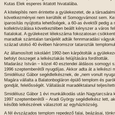
Kutas Elek esperes iktatott hivatalába.
A kitelepítés nem érintette a gyülekezetet, de a társadalm
következményei nem kerülték el Somogyvámost sem. Ke
iparosítás nyújtotta lehetőségek, a 60-as évektől pedig 
kollektivizálása következtében beállt kényszer a város fel
fiatalokat. A gyülekezet lélekszáma fokozatosan csökkent
maradtak számtalan tanújelét adták fennmaradási vágyuk
század utolsó 40 évében háromszor tatarozták templomu
Az államosított iskoláért 1992-ben kárpótolták a gyülekez
befolyt összeget a lelkészlakás felújítására fordították.
Madarász István − közel 40 esztendei áldásos somogyi sz
1996 szeptemberétől nyugdíjas. Akkor adta át a lelkészi 
Smidéliusz Gábor segédlelkésznek, de „nem vonult nyug
Magára vállalta a Balatonbogláron épülő templom és paró
gondját, felelősségét. Vállalását maradéktalanul teljesített
Smidéliusz Gábor 1 évi munkálkodás után Nagytarcsára ke
1997 szeptemberétől − Aradi György segédlelkész lett, ak
később lelkészének választott az egyházközség.
A fél évszázados templom repedező falai, beázásai, tönk