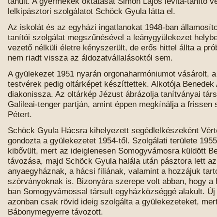
tanult. A gyermekek oktatását Simon Lajos lévita-tanító v
lelkipásztori szolgálatot Schöck Gyula látta el.
Az iskolát és az egyházi ingatlanokat 1948-ban államosítot
tanítói szolgálat megszűnésével a leánygyülekezet helyben
vezető nélküli életre kényszerült, de erős hittel állta a pró
nem riadt vissza az áldozatvállalásoktól sem.
A gyülekezet 1951 nyarán orgonaharmóniumot vásárolt, a
testvérek pedig oltárképet készíttettek. Alkotója Benedek
diakonissza. Az oltárkép Jézust ábrázolja tanítványai tá
Galileai-tenger partján, amint éppen megkínálja a frissen s
Pétert.
Schöck Gyula Hácsra kihelyezett segédlelkészeként Vért
gondozta a gyülekezetet 1954-től. Szolgálati területe 195
kibővült, mert az ideiglenesen Somogyvámosra küldött B
távozása, majd Schöck Gyula halála után pásztora lett az
anyaegyháznak, a hácsi filiának, valamint a hozzájuk tar
szórványoknak is. Bizonyára szerepe volt abban, hogy a h
ban Somogyvámossal társult egyházközséggé alakult. Új
azonban csak rövid ideig szolgálta a gyülekezeteket, mer
Bábonymegyerre távozott.