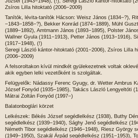
József (1943−1948), (!), Seregi László kántor-hitoktató (
Zsíros Lilla hitoktató (2006−2009)
Tanítók, lévita-tanítók Hácson: Weisz János (1834−?), Ri
−1843−1858−?), Bekker Konrád (1874−1889), Mühl Guszt
(1889−1892), Amtmann János (1893−1895), Polster Jáno
Wallner Gyula (1911−1913), Petter János (1913−1916), S
(1917−1948), (!)
Seregi László kántor-hitoktató (2001−2006), Zsíros Lilla h
(2006−2009)
A felsoroltakon kívül mindkét gyülekezetnek voltak oklevél 
akik egyben lelki vezetőként is szolgáltak.
Felügyelők: Nádassy Ferenc Gyugy, dr. Wetter Ambrus 
József Fonyód (1935−1985), Takács László Lengyeltóti (
Mátrai Zoltán Fonyód (1997−)
Balatonboglári körzet
Lelkészek: Békés József segédlelkész (1938), Buthy Dé
segédlelkész (1939−1940), Sághy Jenő segédlelkész (19
Németh Tibor segédlelkész (1946−1948), Riesz György s
(1949−1950), Szakál Árpád segédlelkész (1951−1953), T