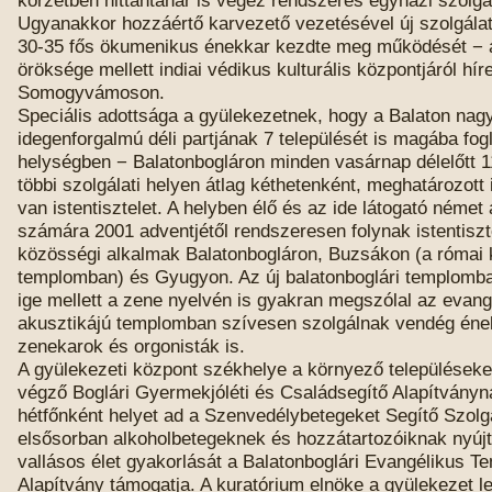
Ugyanakkor hozzáértő karvezető vezetésével új szolgálati
30-35 fős ökumenikus énekkar kezdte meg működését − 
öröksége mellett indiai védikus kulturális központjáról hír
Somogyvámoson.
Speciális adottsága a gyülekezetnek, hogy a Balaton nag
idegenforgalmú déli partjának 7 települését is magába fogl
helységben − Balatonbogláron minden vasárnap délelőtt 1
többi szolgálati helyen átlag kéthetenként, meghatározott
van istentisztelet. A helyben élő és az ide látogató német 
számára 2001 adventjétől rendszeresen folynak istentiszte
közösségi alkalmak Balatonbogláron, Buzsákon (a római 
templomban) és Gyugyon. Az új balatonboglári templomban
ige mellett a zene nyelvén is gyakran megszólal az evang
akusztikájú templomban szívesen szolgálnak vendég éne
zenekarok és orgonisták is.
A gyülekezeti központ székhelye a környező településeke
végző Boglári Gyermekjóléti és Családsegítő Alapítványn
hétfőnként helyet ad a Szenvedélybetegeket Segítő Szolg
elsősorban alkoholbetegeknek és hozzátartozóiknak nyújt
vallásos élet gyakorlását a Balatonboglári Evangélikus T
Alapítvány támogatja. A kuratórium elnöke a gyülekezet l