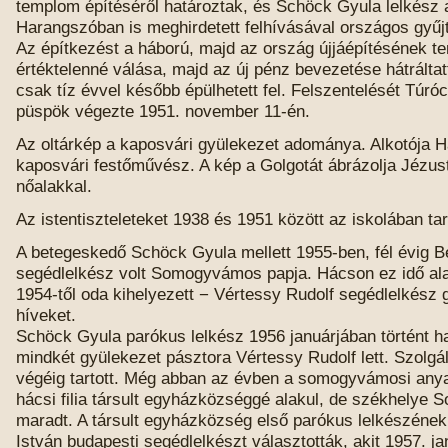
templom építéséről határoztak, és Schöck Gyula lelkész 
Harangszóban is meghirdetett felhívásával országos gyűj
Az építkezést a háború, majd az ország újjáépítésének te
értéktelenné válása, majd az új pénz bevezetése hátrálta
csak tíz évvel később épülhetett fel. Felszentelését Túró
püspök végezte 1951. november 11-én.
Az oltárkép a kaposvári gyülekezet adománya. Alkotója 
kaposvári festőművész. A kép a Golgotát ábrázolja Jézust
nőalakkal.
Az istentiszteleteket 1938 és 1951 között az iskolában tar
A betegeskedő Schöck Gyula mellett 1955-ben, fél évig 
segédlelkész volt Somogyvámos papja. Hácson ez idő ala
1954-től oda kihelyezett − Vértessy Rudolf segédlelkész 
híveket.
Schöck Gyula parókus lelkész 1956 januárjában történt ha
mindkét gyülekezet pásztora Vértessy Rudolf lett. Szolgá
végéig tartott. Még abban az évben a somogyvámosi any
hácsi filia társult egyházközséggé alakul, de székhely
maradt. A társult egyházközség első parókus lelkészéne
István budapesti segédlelkészt választották, akit 1957. j