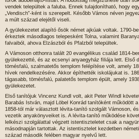
vendek települtek a faluba. Ennek tulajdonítható, hogy egy
„Vendisch”-ként is szerepelt. Később Vámos néven jegye
a múlt század elejétől viseli.
A gyülekezetet alapító ősök német ajkúak voltak. 1790-b
érkeztek másodlagos telepesként Tolna, valamint Baranya
falvaiból, ahova Elzászból és Pfalzból települtek.
A Vámoson otthonra talált 20 evangélikus család 1814-ben
gyülekezetté, és az ecsenyi anyaegyház filiája lett. Első 
tömésfalú, szalmatetős templom felépítése volt, amely 186
hívek rendelkezésére. Akkor építhették iskolájukat is. 18
tágasabb, tömésfalú, palatetős templom épült, amely 1938
gyülekezetet.
Első tanítójuk Vincenz Kundl volt, akit Peter Windl követe
Barabás István, majd Löbel Konrád tanítóként működött a
1858-tól már választott lévita-tanító szolgált Vámoson, és
vezetik anyakönyveiket is. A lévita-tanító működése köv
lelkészi szolgálattal végzett istentiszteletet csak a nagy
másodnapján tartottak. Az istentisztelet kezdetben németül
század második felében magyar nyelvű lett.