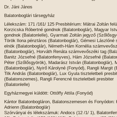
Dr. Jáni János
Balatonboglári társegyház
Lélekszám: 171 /161/ 125 Presbitérium: Mátrai Zoltán felü
Korzicska Róbertné gondnok (Balatonboglár), Magyar Ist
gondnok (Balatonlelle), Gyarmati Zoltán jegyző (Szőlősgy
Török Ilona pénztáros (Balatonboglár), Gémesi Lászlóné
elnök (Balatonboglár), Németh-Hám Kornélia számvevősz
(Balatonboglár), Horváth Renáta számvevőszéki tag (Balat
Banitz Józsefné (Balatonfenyves), Hám Józsefné (Balatonl
Péter (Szőlősgyörök), Madarász István (Balatonboglár), M
(Balatonboglár), Nyirő Károlyné (Fonyód), Rangli Margit (B
Tilk András (Balatonboglár), Lux Gyula tiszteletbeli presbi
(Balatonszemes), Rangli Ferencné tiszteletbeli presbiter
(Balatonlelle)
Egyházmegyei küldött: Ottóffy Attila (Fonyód)
Kántor Balatonbogláron, Balatonszemesen és Fonyódon: 
Adrienn (Balatonboglár)
Szórványai és lélekszámuk: Andocs (12 /1/ 1), Balatonfen