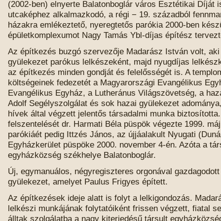
(2002-ben) elnyerte Balatonboglár város Esztétikai Díját i
utcaképhez alkalmazkodó, a régi − 19. századból fennmar
házakra emlékeztető, nyeregtetős parókia 2000-ben készü
épületkomplexumot Nagy Tamás Ybl-díjas építész tervezt
Az építkezés buzgó szervezője Madarász István volt, aki
gyülekezet parókus lelkészeként, majd nyugdíjas lelkészk
az építkezés minden gondját és felelősségét is. A templo
költségeinek fedezetét a Magyarországi Evangélikus Egyh
Evangélikus Egyház, a Lutheránus Világszövetség, a haz
Adolf Segélyszolgálat és sok hazai gyülekezet adománya,
hívek által végzett jelentős társadalmi munka biztosított
felszentelését dr. Harmati Béla püspök végezte 1999. máj
parókiáét pedig Ittzés János, az újjáalakult Nyugati (Dunán
Egyházkerület püspöke 2000. november 4-én. Azóta a tár
egyházközség székhelye Balatonboglár.
Új, egymanuálos, négyregiszteres orgonával gazdagodott
gyülekezet, amelyet Paulus Frigyes épített.
Az építkezések ideje alatt is folyt a lelkigondozás. Madar
lelkészi munkájának folytatóiként frissen végzett, fiatal 
álltak szolgálatba a nagy kiterjedésű társult egyházközs