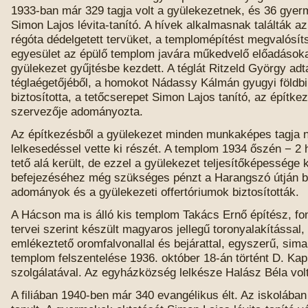
1933-ban már 329 tagja volt a gyülekezetnek, és 36 gyerm
Simon Lajos lévita-tanító. A hívek alkalmasnak találták az
régóta dédelgetett tervüket, a templomépítést megvalósíts
egyesület az épülő templom javára műkedvelő előadásokat 
gyülekezet gyűjtésbe kezdett. A téglát Ritzeld György adt
téglaégetőjéből, a homokot Nádassy Kálmán gyugyi földbi
biztosította, a tetőcserepet Simon Lajos tanító, az építk
szervezője adományozta.
Az építkezésből a gyülekezet minden munkaképes tagja 
lelkesedéssel vette ki részét. A templom 1934 őszén − 2 
tető alá került, de ezzel a gyülekezet teljesítőképessége k
befejezéséhez még szükséges pénzt a Harangszó útján be
adományok és a gyülekezeti offertóriumok biztosították.
A Hácson ma is álló kis templom Takács Ernő építész, fon
tervei szerint készült magyaros jellegű toronyalakítással,
emlékeztető oromfalvonallal és bejárattal, egyszerű, sima
templom felszentelése 1936. október 18-án történt D. Kap
szolgálatával. Az egyházközség lelkésze Halász Béla volt
A filiában 1940-ben már 340 evangélikus élt. Az iskolába