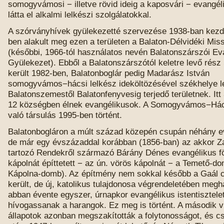
somogyvámosi − illetve rövid ideig a kaposvári − evangél
látta el alkalmi lelkészi szolgálatokkal.
A szórványhívek gyülekezetté szervezése 1938-ban kezdő
ben alakult meg ezen a területen a Balaton-Délvidéki Miss
(későbbi, 1966-tól használatos nevén Balatonszárszói Ev
Gyülekezet). Ebből a Balatonszárszótól keletre levő rész
került 1982-ben, Balatonboglár pedig Madarász István
somogyvámos−hácsi lelkész ideköltözésével székhelye let
Balatonszemestől Balatonfenyvesig terjedő területnek. Itt
12 községben élnek evangélikusok. A Somogyvámos−Hács
való társulás 1995-ben történt.
Balatonbogláron a múlt század közepén csupán néhány ev
de már egy évszázaddal korábban (1856-ban) az akkor 
tartozó Rendekről származó Bárány Dénes evangélikus fö
kápolnát építtetett − az ún. vörös kápolnát − a Temető-
Kápolna-domb). Az építmény nem sokkal később a Gaál c
került, de új, katolikus tulajdonosa végrendeletében meg
abban évente egyszer, úrnapkor evangélikus istentisztele
hívogassanak a harangok. Ez meg is történt. A második v
állapotok azonban megszakították a folytonosságot, és c