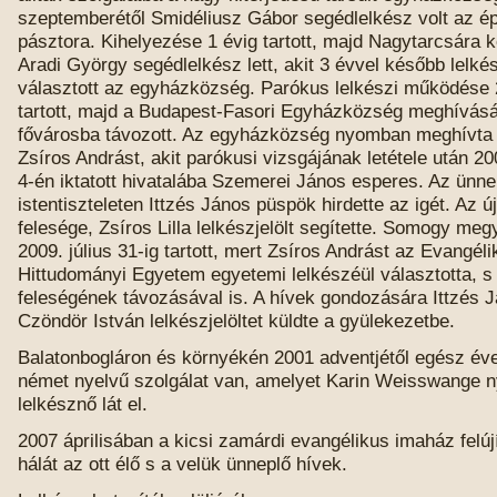
szeptemberétől Smidéliusz Gábor segédlelkész volt az ép
pásztora. Kihelyezése 1 évig tartott, majd Nagytarcsára k
Aradi György segédlelkész lett, akit 3 évvel később lelk
választott az egyházközség. Parókus lelkészi működése 
tartott, majd a Budapest-Fasori Egyházközség meghívásá
fővárosba távozott. Az egyházközség nyomban meghívta
Zsíros Andrást, akit parókusi vizsgájának letétele után 
4-én iktatott hivatalába Szemerei János esperes. Az ünne
istentiszteleten Ittzés János püspök hirdette az igét. Az új
felesége, Zsíros Lilla lelkészjelölt segítette. Somogy meg
2009. július 31-ig tartott, mert Zsíros Andrást az Evangél
Hittudományi Egyetem egyetemi lelkészéül választotta, s 
feleségének távozásával is. A hívek gondozására Ittzés 
Czöndör István lelkészjelöltet küldte a gyülekezetbe.
Balatonbogláron és környékén 2001 adventjétől egész éve
német nyelvű szolgálat van, amelyet Karin Weisswange 
lelkésznő lát el.
2007 áprilisában a kicsi zamárdi evangélikus imaház felúj
hálát az ott élő s a velük ünneplő hívek.