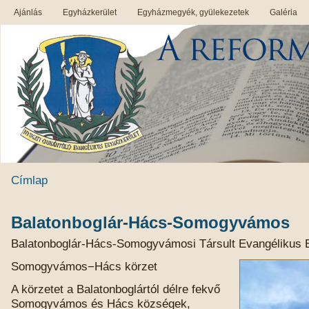
Ajánlás
Egyházkerület
Egyházmegyék, gyülekezetek
Galéria
Címlap
Balatonboglár-Hács-Somogyvámos
Balatonboglár-Hács-Somogyvámosi Társult Evangélikus
Somogyvámos−Hács körzet
A körzetet a Balatonboglártól délre fekvő
Somogyvámos és Hács községek,