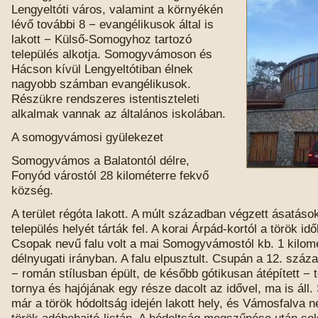
Lengyeltóti város, valamint a környékén
lévő további 8 − evangélikusok által is
lakott − Külső-Somogyhoz tartozó
település alkotja. Somogyvámoson és
Hácson kívül Lengyeltótiban élnek
nagyobb számban evangélikusok.
Részükre rendszeres istentiszteleti
alkalmak vannak az általános iskolában.
A somogyvámosi gyülekezet
Somogyvámos a Balatontól délre,
Fonyód várostól 28 kilométerre fekvő
község.
A terület régóta lakott. A múlt században végzett ásatáso
település helyét tárták fel. A korai Árpád-kortól a török i
Csopak nevű falu volt a mai Somogyvámostól kb. 1 kilomé
délnyugati irányban. A falu elpusztult. Csupán a 12. szá
− román stílusban épült, de később gótikusan átépített 
tornya és hajójának egy része dacolt az idővel, ma is á
már a török hódoltság idején lakott hely, és Vámosfalva n
török adóbehajtó-listán. A hódoltság megszűnése után so