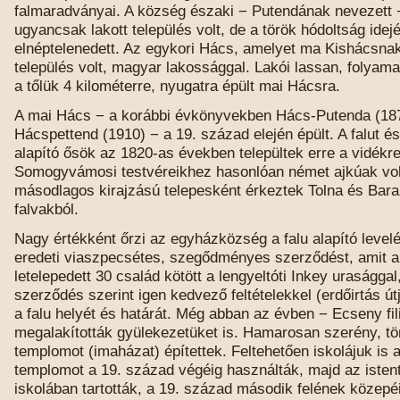
falmaradványai. A község északi − Putendának nevezett 
ugyancsak lakott település volt, de a török hódoltság idej
elnéptelenedett. Az egykori Hács, amelyet ma Kishácsna
település volt, magyar lakossággal. Lakói lassan, folyam
a tőlük 4 kilométerre, nyugatra épült mai Hácsra.
A mai Hács − a korábbi évkönyvekben Hács-Putenda (18
Hácspettend (1910) − a 19. század elején épült. A falut é
alapító ősök az 1820-as években települtek erre a vidékre
Somogyvámosi testvéreikhez hasonlóan német ajkúak vol
másodlagos kirajzású telepesként érkeztek Tolna és Bar
falvakból.
Nagy értékként őrzi az egyházközség a falu alapító levelé
eredeti viaszpecsétes, szegődményes szerződést, amit 
letelepedett 30 család kötött a lengyeltóti Inkey urasággal
szerződés szerint igen kedvező feltételekkel (erdőirtás ú
a falu helyét és határát. Még abban az évben − Ecseny fil
megalakították gyülekezetüket is. Hamarosan szerény, t
templomot (imaházat) építettek. Feltehetően iskolájuk is a
templomot a 19. század végéig használták, majd az istent
iskolában tartották, a 19. század második felének közep