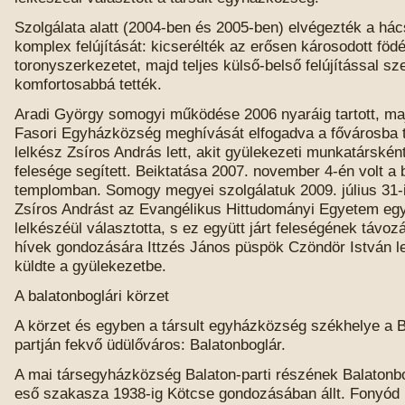
Szolgálata alatt (2004-ben és 2005-ben) elvégezték a há
komplex felújítását: kicserélték az erősen károsodott födé
toronyszerkezetet, majd teljes külső-belső felújítással s
komfortosabbá tették.
Aradi György somogyi működése 2006 nyaráig tartott, ma
Fasori Egyházközség meghívását elfogadva a fővárosba t
lelkész Zsíros András lett, akit gyülekezeti munkatársként 
felesége segített. Beiktatása 2007. november 4-én volt a 
templomban. Somogy megyei szolgálatuk 2009. július 31-ig
Zsíros Andrást az Evangélikus Hittudományi Egyetem eg
lelkészéül választotta, s ez együtt járt feleségének távozá
hívek gondozására Ittzés János püspök Czöndör István lel
küldte a gyülekezetbe.
A balatonboglári körzet
A körzet és egyben a társult egyházközség székhelye a B
partján fekvő üdülőváros: Balatonboglár.
A mai társegyházközség Balaton-parti részének Balatonbog
eső szakasza 1938-ig Kötcse gondozásában állt. Fonyód 