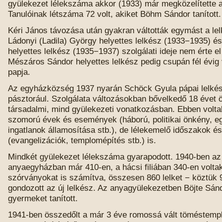
gyülekezet lélekszáma akkor (1933) már megközelítette a
Tanulóinak létszáma 72 volt, akiket Böhm Sándor tanított.
Kéri János távozása után gyakran váltották egymást a le
Ládonyi (Ladila) György helyettes lelkész (1933−1935) é
helyettes lelkész (1935−1937) szolgálati ideje nem érte el
Mészáros Sándor helyettes lelkész pedig csupán fél évig
papja.
Az egyházközség 1937 nyarán Schöck Gyula pápai lelkész
pásztorául. Szolgálata változásokban bővelkedő 18 évet ö
társadalmi, mind gyülekezeti vonatkozásban. Ebben volt
szomorú évek és események (háború, politikai önkény, e
ingatlanok államosítása stb.), de lélekemelő időszakok é
(evangelizációk, templomépítés stb.) is.
Mindkét gyülekezet lélekszáma gyarapodott. 1940-ben az
anyaegyházban már 410-en, a hácsi filiában 340-en voltak
szórványokat is számítva, összesen 860 lelket − köztük 9
gondozott az új lelkész. Az anyagyülekezetben Böjte Sán
gyermeket tanított.
1941-ben összedőlt a már 3 éve romossá vált töméstempl