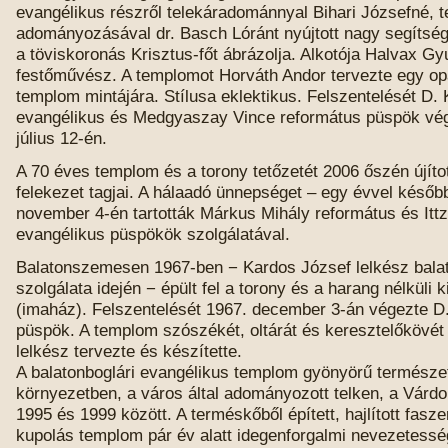
evangélikus részről telekáradománnyal Bihari Józsefné, t
adományozásával dr. Basch Lóránt nyújtott nagy segítség
a töviskoronás Krisztus-főt ábrázolja. Alkotója Halvax Gy
festőművész. A templomot Horváth Andor tervezte egy opa
templom mintájára. Stílusa eklektikus. Felszentelését D. 
evangélikus és Medgyaszay Vince református püspök vé
július 12-én.
A 70 éves templom és a torony tetőzetét 2006 őszén újítot
felekezet tagjai. A hálaadó ünnepséget – egy évvel későb
november 4-én tartották Márkus Mihály református és Itt
evangélikus püspökök szolgálatával.
Balatonszemesen 1967-ben − Kardos József lelkész bala
szolgálata idején − épült fel a torony és a harang nélküli 
(imaház). Felszentelését 1967. december 3-án végezte D.
püspök. A templom szószékét, oltárát és keresztelőkövét
lelkész tervezte és készítette.
A balatonboglári evangélikus templom gyönyörű természe
környezetben, a város által adományozott telken, a Várd
1995 és 1999 között. A terméskőből épített, hajlított fasz
kupolás templom pár év alatt idegenforgalmi nevezetesség 