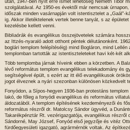
után, 1947-ben nyílt erre ismét lehetőség Németh Tibor mi
szolgálatával. Az 1950-es évektől már nemcsak úrnapon,
időszak minden vasárnapján volt istentisztelet a „Gaál”-
ig. Akkor illetéktelenek vertek benne tanyát, s az épületet
kezelésbe kellett venni.
Bibliaórák és evangélikus összejövetelek számára hosszú
az Ittzés-nyaraló adott otthont péntek délutánonként. 1962
boglári templom felépítéséig) mind Bogláron, mind Lellén
templomban tartották az istentiszteleteket havi két-két a
Több templomba járnak híveink ebben a körzetben. A Bal
lévő református templom evangélikus telekadomány és gy
segítségével épült, s ezért az itt élő evangélikusok örökö
jogot élveznek a nyári szezonban különösen közkedvelt 
Fonyódon, a Sípos-hegyen 1936-ban protestáns templom 
lakó, de főleg a fonyódi evangélikus és református villatu
áldozatából. A templom építésének kezdeményezői és fő
református részről dr. Matolcsy Sándor ügyvéd, a Dunánt
Takarékpénztár Rt. vezérigazgatója, evangélikus részről 
Sándorné, May József, Fonyód első jegyzője és vitéz Ottó
fürdőegyesületi igazgató, agrármérnök voltak. Az építke