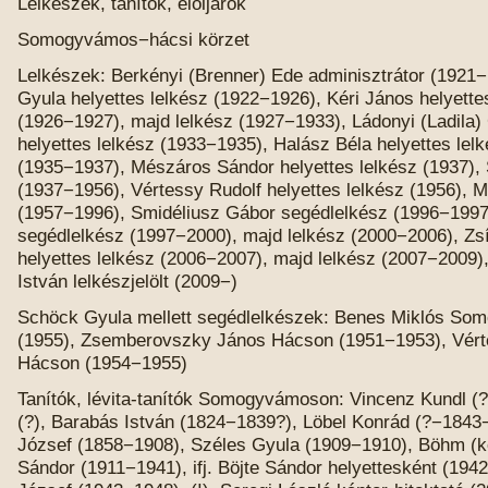
Lelkészek, tanítók, elöljárók
Somogyvámos−hácsi körzet
Lelkészek: Berkényi (Brenner) Ede adminisztrátor (1921
Gyula helyettes lelkész (1922−1926), Kéri János helyette
(1926−1927), majd lelkész (1927−1933), Ládonyi (Ladila)
helyettes lelkész (1933−1935), Halász Béla helyettes lel
(1935−1937), Mészáros Sándor helyettes lelkész (1937),
(1937−1956), Vértessy Rudolf helyettes lelkész (1956), 
(1957−1996), Smidéliusz Gábor segédlelkész (1996−1997
segédlelkész (1997−2000), majd lelkész (2000−2006), Zs
helyettes lelkész (2006−2007), majd lelkész (2007−2009)
István lelkészjelölt (2009−)
Schöck Gyula mellett segédlelkészek: Benes Miklós S
(1955), Zsemberovszky János Hácson (1951−1953), Vért
Hácson (1954−1955)
Tanítók, lévita-tanítók Somogyvámoson: Vincenz Kundl (?
(?), Barabás István (1824−1839?), Löbel Konrád (?−1843
József (1858−1908), Széles Gyula (1909−1910), Böhm (k
Sándor (1911−1941), ifj. Böjte Sándor helyettesként (1942