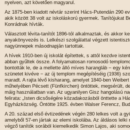
nyelven, azt követően magyarul.
Az 1875-ben kiadott névtár szerint Hács-Putendán 290 eva
akik között 38 volt az iskoláskorú gyermek. Tanítójukat 
Konrádnak hívták.
Választott lévita-tanítót 1896-tól alkalmaztak, és akkor k
anyakönyvezés is. Lelkészi szolgálattal végzett istentiszt
nagyünnepek másodnapján tartottak.
A hívek 1910-ben új iskolát építettek, s attól kezdve istent
abban gyűltek össze. A folyamatosan romosodó templomo
bontották le, de a mellette álló míves harangláb − egy ké
szünetet kivéve − az új templom megépítéséig (1936) szo
maradt. A rajta lévő kisharang, amelyet 1840-ben Weibert
műhelyében Pécsett (Fünfkirchen) öntöttek, megsérült, de
máig használatban van. Az ugyanilyen Gisz hangolású n
felirata: „Isten dicsőségére közadakozásból önttette a Há
Egyházközség. Öntötte 1925. évben Walser Ferencz, Bud
A 20. század első évtizedének végén 280 lelkes volt a gy
amelyből 57-en jártak az elemi iskolába. Az áldásos lelki
végző tanítók sorából kiemelkedik Simon Lajos, aki som