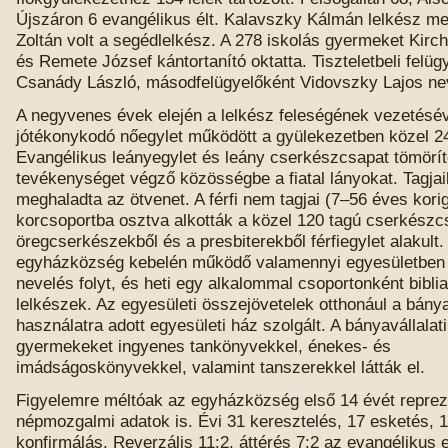
Újszáron 6 evangélikus élt. Kalavszky Kálmán lelkész me
Zoltán volt a segédlelkész. A 278 iskolás gyermeket Kirch
és Remete József kántortanító oktatta. Tiszteletbeli felüg
Csanády László, másodfelügyelőként Vidovszky Lajos ne
A negyvenes évek elején a lelkész feleségének vezetésé
jótékonykodó nőegylet működött a gyülekezetben közel 24
Evangélikus leányegylet és leány cserkészcsapat tömörí
tevékenységet végző közösségbe a fiatal lányokat. Tagja
meghaladta az ötvenet. A férfi nem tagjai (7–56 éves kori
korcsoportba osztva alkották a közel 120 tagú cserkészc
öregcserkészekből és a presbiterekből férfiegylet alakult.
egyházközség kebelén működő valamennyi egyesületben v
nevelés folyt, és heti egy alkalommal csoportonként biblia
lelkészek. Az egyesületi összejövetelek otthonául a bányav
használatra adott egyesületi ház szolgált. A bányavállalat
gyermekeket ingyenes tankönyvekkel, énekes- és
imádságoskönyvekkel, valamint tanszerekkel látták el.
Figyelemre méltóak az egyházközség első 14 évét reprez
népmozgalmi adatok is. Évi 31 keresztelés, 17 esketés, 
konfirmálás. Reverzális 11:2, áttérés 7:2 az evangélikus 