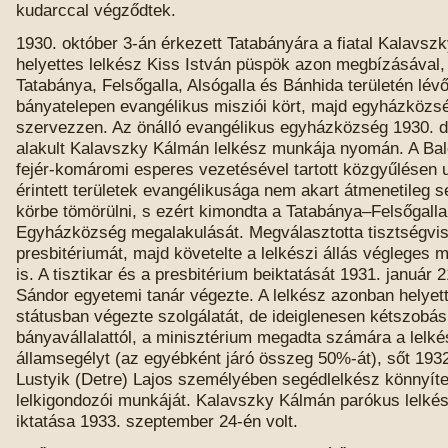
kudarccal végződtek.
1930. október 3-án érkezett Tatabányára a fiatal Kalavsz
helyettes lelkész Kiss István püspök azon megbízásával,
Tatabánya, Felsőgalla, Alsógalla és Bánhida területén lév
bányatelepen evangélikus misziói kört, majd egyházközs
szervezzen. Az önálló evangélikus egyházközség 1930. 
alakult Kalavszky Kálmán lelkész munkája nyomán. A Bal
fejér-komáromi esperes vezetésével tartott közgyűlésen 
érintett területek evangélikusága nem akart átmenetileg 
körbe tömörülni, s ezért kimondta a Tatabánya–Felsőgalla
Egyházközség megalakulását. Megválasztotta tisztségvis
presbitériumát, majd követelte a lelkészi állás végleges
is. A tisztikar és a presbitérium beiktatását 1931. január
Sándor egyetemi tanár végezte. A lelkész azonban helyett
státusban végezte szolgálatát, de ideiglenesen kétszobás
bányavállalattól, a minisztérium megadta számára a lelké
államsegélyt (az egyébként járó összeg 50%-át), sőt 1932 
Lustyik (Detre) Lajos személyében segédlelkész könnyíte
lelkigondozói munkáját. Kalavszky Kálmán parókus lelkés
iktatása 1933. szeptember 24-én volt.