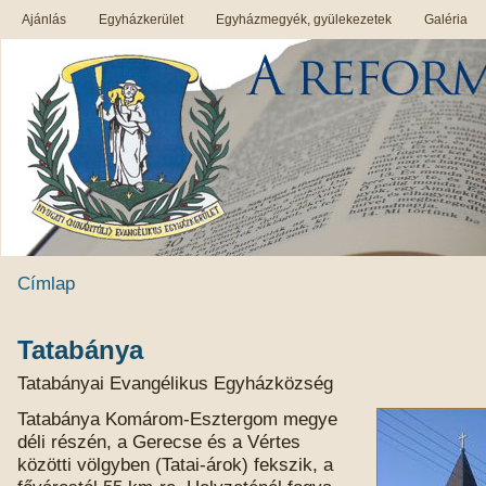
Ajánlás
Egyházkerület
Egyházmegyék, gyülekezetek
Galéria
Címlap
Tatabánya
Tatabányai Evangélikus Egyházközség
Tatabánya Komárom-Esztergom megye
déli részén, a Gerecse és a Vértes
közötti völgyben (Tatai-árok) fekszik, a