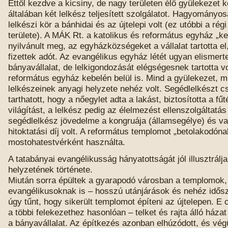
Ettől kezdve a kicsiny, de nagy területen élő gyülekezet 
általában két lelkész teljesített szolgálatot. Hagyományos
lelkészi kör a bánhidai és az újtelepi volt (ez utóbbi a rég
területe). A MÁK Rt. a katolikus és református egyház „k
nyilvánult meg, az egyházközségeket a vállalat tartotta el
fizettek adót. Az evangélikus egyház létét ugyan elismert
bányavállalat, de lelkigondozását elégségesnek tartotta v
református egyház kebelén belül is. Mind a gyülekezet, m
lelkészeinek anyagi helyzete nehéz volt. Segédlelkészt c
tarthatott, hogy a nőegylet adta a lakást, biztosította a fűt
világítást, a lelkész pedig az élelmezést ellenszolgáltatás
segédlelkész jövedelme a kongruája (államsegélye) és va
hitoktatási díj volt. A református templomot „betolakodónak
mostohatestvérként használta.
A tatabányai evangélikusság hányatottságát jól illusztrálja 
helyzetének története.
Miután sorra épültek a gyarapodó városban a templomok,
evangélikusoknak is – hosszú utánjárások és nehéz idős
úgy tűnt, hogy sikerült templomot építeni az újtelepen. E 
a többi felekezethez hasonlóan – telket és rajta álló ház
a bányavállalat. Az építkezés azonban elhúzódott, és vég