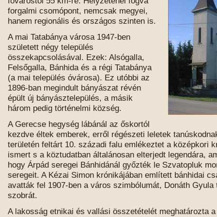
fővárostól 55 km-re. Helyzeténél fogva
forgalmi csomópont, nemcsak megyei,
hanem regionális és országos szinten is.
A mai Tatabánya városa 1947-ben
született négy település
összekapcsolásával. Ezek: Alsógalla,
Felsőgalla, Bánhida és a régi Tatabánya
(a mai település óvárosa). Ez utóbbi az
1896-ban megindult bányászat révén
épült új bányásztelepülés, a másik
három pedig történelmi község.
A Gerecse hegység lábánál az őskortól
kezdve éltek emberek, erről régészeti leletek tanúskodna
területén feltárt 10. századi falu emlékeztet a középkori 
ismert s a köztudatban általánosan elterjedt legendára, am
hogy Árpád seregei Bánhidánál győzték le Szvatopluk mo
seregeit. A Kézai Simon krónikájában említett bánhidai c
avatták fel 1907-ben a város szimbólumát, Donáth Gyula 
szobrát.
A lakosság etnikai és vallási összetételét meghatározta a