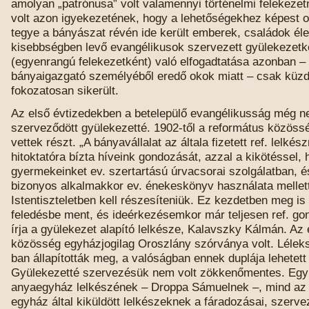
amolyan „patrónusa” volt valamennyi történelmi felekezet
volt azon igyekezetének, hogy a lehetőségekhez képest 
tegye a bányászat révén ide került emberek, családok élet
kisebbségben levő evangélikusok szervezett gyülekezetk
(egyenrangú felekezetként) való elfogadtatása azonban –
bányaigazgató személyéből eredő okok miatt – csak küz
fokozatosan sikerült.
Az első évtizedekben a betelepülő evangélikusság még 
szerveződött gyülekezetté. 1902-től a református közöss
vettek részt. „A bányavállalat az általa fizetett ref. lelkés
hitoktatóra bízta híveink gondozását, azzal a kikötéssel,
gyermekeinket ev. szertartású úrvacsorai szolgálatban, é
bizonyos alkalmakkor ev. énekeskönyv használata mellet
Istentiszteletben kell részesíteniük. Ez kezdetben meg is 
feledésbe ment, és ideérkezésemkor már teljesen ref. gon
írja a gyülekezet alapító lelkésze, Kalavszky Kálmán. Az
közösség egyházjogilag Oroszlány szórványa volt. Léle
ban állapították meg, a valóságban ennek duplája lehetet
Gyülekezetté szervezésük nem volt zökkenőmentes. Egy 
anyaegyház lelkészének – Droppa Sámuelnek –, mind az
egyház által kiküldött lelkészeknek a fáradozásai, szervez