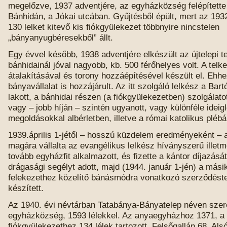
megelőzve, 1937 adventjére, az egyházközség felépítette
Bánhidán, a Jókai utcában. Gyűjtésből épült, mert az 1932
130 lelket kitevő kis fiókgyülekezet többnyire nincstelen
„bányanyugbéresekből” állt.
Egy évvel később, 1938 adventjére elkészült az újtelepi 
bánhidainál jóval nagyobb, kb. 500 férőhelyes volt. A telke
átalakításával és torony hozzáépítésével készült el. Ehh
bányavállalat is hozzájárult. Az itt szolgáló lelkész a Bar
lakott, a bánhidai részen (a fiókgyülekezetben) szolgálat
vagy – jobb híján – szintén ugyanott, vagy különféle ideig
megoldásokkal albérletben, illetve a római katolikus plébá
1939.április 1-jétől – hosszú küzdelem eredményeként – a
magára vállalta az evangélikus lelkész híványszerű illetmé
tovább egyházfit alkalmazott, és fizette a kántor díjazásá
drágasági segélyt adott, majd (1944. január 1-jén) a mási
felekezethez közelítő bánásmódra vonatkozó szerződéste
készített.
Az 1940. évi névtárban Tatabánya-Bányatelep néven szer
egyházközség, 1593 lélekkel. Az anyaegyházhoz 1371, a 
fiókgyülekezethez 134 lélek tartozott. Felsőgallán 68, Als