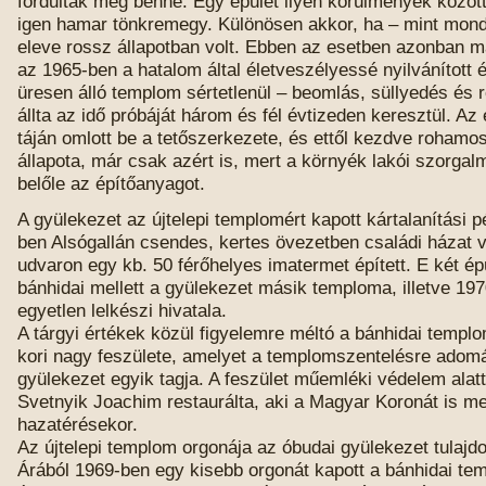
fordultak meg benne. Egy épület ilyen körülmények között
igen hamar tönkremegy. Különösen akkor, ha – mint mon
eleve rossz állapotban volt. Ebben az esetben azonban m
az 1965-ben a hatalom által életveszélyessé nyilvánított 
üresen álló templom sértetlenül – beomlás, süllyedés és 
állta az idő próbáját három és fél évtizeden keresztül. Az
táján omlott be a tetőszerkezete, és ettől kezdve rohamo
állapota, már csak azért is, mert a környék lakói szorga
belőle az építőanyagot.
A gyülekezet az újtelepi templomért kapott kártalanítási 
ben Alsógallán csendes, kertes övezetben családi házat v
udvaron egy kb. 50 férőhelyes imatermet épített. E két épü
bánhidai mellett a gyülekezet másik temploma, illetve 197
egyetlen lelkészi hivatala.
A tárgyi értékek közül figyelemre méltó a bánhidai templ
kori nagy feszülete, amelyet a templomszentelésre adom
gyülekezet egyik tagja. A feszület műemléki védelem alatt
Svetnyik Joachim restaurálta, aki a Magyar Koronát is m
hazatérésekor.
Az újtelepi templom orgonája az óbudai gyülekezet tulajdo
Árából 1969-ben egy kisebb orgonát kapott a bánhidai te