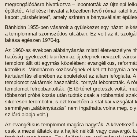
megrongálódásra hivatkozva – lebontották az újtelepi lelké
épületét. A lelkészi hivatal a közelben levő római katoliku
kapott „társbérletet”, amely szintén a bányavállalat épülete
Bánhidán 1955-ben vásárolt a gyülekezet egy házat lelkés
a templommal szomszédos utcában. Ez volt az itt szolgál
lakása egészen 1970-ig.
Az 1960-as években alábányászás miatti életveszélyre h
hatóság igyekezett kiüríteni az újtelepnek nevezett váro
templom állt ott egymás közelében: evangélikus, reformá
katolikus. Mindhárom közösségnek el kellett hagynia a ter
kártalanítás ellenében az épületeket az állam lefoglalta. 
templomot raktárnak használták, tornyát lebontották. A ró
templomot felrobbantották. (E történet groteszk voltát mut
többszöri próbálkozás után tudták csak a robbantási sz
sikeresen lerombolni, s ezt követően a statikai vizsgálat 
semmilyen „alábányászás” nem ingathatta volna meg, oly
szilárd alapja volt.)
Az evangélikus templomot magára hagyták. A következő 
csak a mezei állatok és a hajlék nélküli vagy csavargó, 