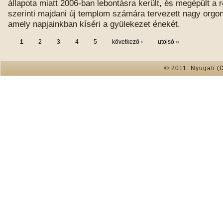
állapota miatt 2006-ban lebontásra került, és megépült a
szerinti majdani új templom számára tervezett nagy orgon
amely napjainkban kíséri a gyülekezet énekét.
1
2
3
4
5
következő ›
utolsó »
© 2011. Nyugati (