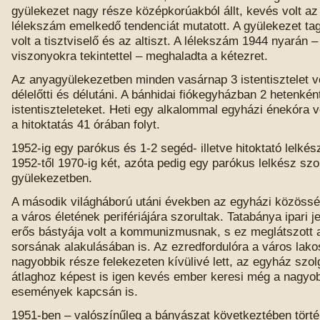
gyülekezet nagy része középkorúakból állt, kevés volt az
lélekszám emelkedő tendenciát mutatott. A gyülekezet tag
volt a tisztviselő és az altiszt. A lélekszám 1944 nyarán 
viszonyokra tekintettel – meghaladta a kétezret.
Az anyagyülekezetben minden vasárnap 3 istentisztelet vol
délelőtti és délutáni. A bánhidai fiókegyházban 2 hetenként
istentiszteleteket. Heti egy alkalommal egyházi énekóra 
a hitoktatás 41 órában folyt.
1952-ig egy parókus és 1-2 segéd- illetve hitoktató lelkés
1952-től 1970-ig két, azóta pedig egy parókus lelkész szo
gyülekezetben.
A második világháború utáni években az egyházi közöss
a város életének perifériájára szorultak. Tatabánya ipari j
erős bástyája volt a kommunizmusnak, s ez meglátszott 
sorsának alakulásában is. Az ezredfordulóra a város lak
nagyobbik része felekezeten kívülivé lett, az egyház szol
átlaghoz képest is igen kevés ember keresi még a nagyob
események kapcsán is.
1951-ben – valószínűleg a bányászat következtében törté