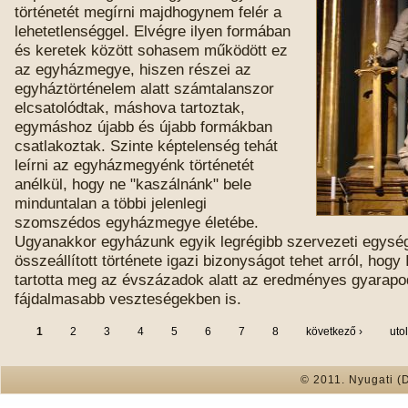
történetét megírni majdhogynem felér a
lehetetlenséggel. Elvégre ilyen formában
és keretek között sohasem működött ez
az egyházmegye, hiszen részei az
egyháztörténelem alatt számtalanszor
elcsatolódtak, máshova tartoztak,
egymáshoz újabb és újabb formákban
csatlakoztak. Szinte képtelenség tehát
leírni az egyházmegyénk történetét
anélkül, hogy ne "kaszálnánk" bele
minduntalan a többi jelenlegi
szomszédos egyházmegye életébe.
Ugyanakkor egyházunk egyik legrégibb szervezeti egysé
összeállított története igazi bizonyságot tehet arról, hogy
tartotta meg az évszázadok alatt az eredményes gyarap
fájdalmasabb veszteségekben is.
1
2
3
4
5
6
7
8
következő ›
uto
© 2011. Nyugati (