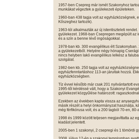
1957-ben Csepreg már ismét Szakonyhoz tartozot
munkákat végeztek a gyülekezeti épületeken.
1960-ban 438 tagja volt az egyházközségnek, 
Kőszeghez tartozik).
1963-tól alkalmazták az új istentiszteleti rendet
gyülekezet. 1968-ban Csepregen megépült az im
és a szín a benne lévő ingóságokkal.
1978-ban kb. 300 evangélikus élt Szakonyban. 1
a gyülekezetből. Helyére négy hónapig Cserági 
nincs helyben lakó evangélikus lelkész a faluban
szolgálat.
1982-ben kb. 250 tagja volt az egyházközségne
egyházfenntartáshoz 113-an járultak hozzá. Ek
egyházközségben.
Tíz évvel később már csak 201 nyilvántartott e
1995-től kérdéssé vált, hogy a Szakonyi Evang
gyülekezet közgyűlése határozott: ragaszkodna
Ezekben az években kapta vissza az anyaegyház 
másik részét a helyi önkormányzat használja, k
még férfikórusa volt, és a 200 tagból 70-en, 80-an
1998 és 1999 között teljesen megjavíttatta az
kiadást jelentett.
2005-ben 1 szakonyi, 2 csepregi és 1 tömördi g
2008. július 12-én a szakonyi templomban avat