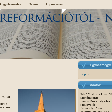
, gyülekezetek
Galéria
Impresszum
Egyházmegye
Sopron
Adatok
9474 Szakony, Fő u. 48
nyugati
Lelkész(ek):
b
Simon Réka helyettes l
mberek
Felügyelő:
z illírek
Zsömbölyi Zoltán
a