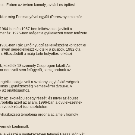
t. Ebben az évben komoly javítási és építési
ekkor még Peresznyével együtt (Peresznye ma már
. 1964-ben és 1967-ben lelkészlakot javított a
aház. 1975-ben leégett a gyülekezeti terem tetőzete
981-ben Rác Ernő nyugdíjas lelkészként költözött el
István segédlelkészt küldte ki a püspök. 1982 óta
. Elkezdődött a máig tartó helyettes lelkészi
k, közülük 18 személy Csepregen lakott. Az
kor nem volt sem felügyelő, sem gondnok az
vangélikus tagja volt a szakonyi egyházközségnek.
élikus Egyházközség Nemeskérrel társul-e. A
k az önállósághoz.
az iskolaépület egy részét, és mivel az épület
árpótolta azért az állam. 1996-ban a gyülekezetnek
 vettek részt istentiszteleten.
 egyházközség temploma orgonáját, amely komoly
yermek konfirmált.
ta lelkésszé a gyülekezetben felnövő Hasza Mónikát