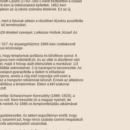
váth László (1793–1807) iránti tiszteletből a család
9-ben új lelkészlakást építettek. 1862-ben
ban az új iskola számára teleknek. Ez az új
 mert a falunak abban a részében tűzvész pusztította
n bő terményüket.
529 lélekkel szerepel. Lelkésze Holbok József. Az
: 527. Az anyaegyházhoz 1886-ban csatlakozott
ikus közössége.
 hogy templomuk javításra és bővítésre szorul. A
na nem működött jól, és az oltár is díszítésre várt.
zet, majd 4 hónap alatt elkészültek a munkával. 1/3
átták sekrestyével. 2 új harangot is beszereztek. Az
zalapot gyarapította a dalkör is előadásai
orgona, amely a cég első orgonája volt ezen a
 ez a hangszer reklámnak készült. Ennek az általános
felállítása a templomban. Ekkor a két szakonyi
zott.
gyelője Schwarzmann Keresztély (1886–1920), a
os volt. Nem beszélte jól a magyar nyelvet, de
ak mellett. Az 1886-os templomfelújítás alkalmával
.
gyülekezetbe. Az akkori jegyzőkönyv említi, hogy
, valamint azt, hogy nincs szabály szerint megalakult
a nők adományaiból vásároltak.