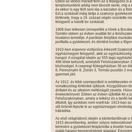
Ebből az időből maradt fenn az a feljegyzés is a
templomunkból addig nem távozik senki, míg a 
és ekkor is egy férfi sem lép a karzaton és a fö
Ezt a szokását máig tartja a szakonyi gyülekezet
története, hogy a 19. század végén szüntette 
felügyelő a halotti tor szokását.
1906-ban lelkesen ünnepelték a hívek a Bocskai I
Szintén ebben az évben avatták fel a felsőszako
hivatalos temetője. A parókián felújítási munká
javíttatta a gyülekezet, és döntést hoztak a főgo
1910-ben esperesi vizitációra érkezett Szakonyb
egyházmegyei felügyelő, akik az egyházközség 
hangot. A vizsgálat idején az 555 tagú egyház
496 lélek tartozott, amelyből Felsőszakonyban 
közösséget. A csepregi fiókegyházban 36-an él
8, Peresznyén 8, Zsirán 3, Tormás pusztán 2 eva
gyermek járt.
Az 1912. év több szempontból is emlékezetes mar
vonatkozólag történtek újítások. Közgyűlésen törö
áhítatot és az alkalom méltóságát zavarta. Hús
énekeskönyvet. Ebben az évben újították fel a par
Felsőszakonyban, amely a lelkész és a tanító ker
átfutott, így azokban nem esett kár. 1913-ban az
sőt örömét fejezte ki az egyházmegyei elnökség
hátraléka.
Az első világháború idején a kántortanítónak is b
1915 decemberéig, amikor súlyos sebesüléssel 
kérésére a gyülekezet felajánlotta a kisebb hara
újabb harang beszerzésének alapjául. Egyszerre 