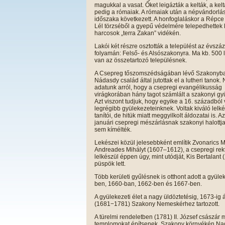
magukkal a vasat. Őket leigázták a kelták, a kelt
pedig a rómaiak. A rómaiak után a népvándorlá
időszaka következett. A honfoglaláskor a Répc
Lél törzséből a gyepű védelmére telepedhettek 
harcosok „terra Zakan” vidékén.
Lakói két részre osztották a települést az évszá
folyamán: Felső- és Alsószakonyra. Ma kb. 500 
van az összetartozó településnek.
A Csepreg tőszomszédságában lévő Szakonyb
Nádasdy család által jutottak el a lutheri tanok. 
adatunk arról, hogy a csepregi evangélikusság
virágkorában hány tagot számlált a szakonyi gy
Azt viszont tudjuk, hogy egyike a 16. századból 
legrégibb gyülekezeteinknek. Voltak kiváló lelk
tanítói, de hitük miatt meggyilkolt áldozatai is. A
januári csepregi mészárlásnak szakonyi halottja
sem kímélték.
Lekészei közül jelesebbként említik Zvonarics 
Andreades Mihályt (1607–1612), a csepregi rekto
lelkészül éppen úgy, mint utódját, Kis Bertala
püspök lett.
Több kerületi gyűlésnek is otthont adott a gyü
ben, 1660-ban, 1662-ben és 1667-ben.
A gyülekezeti élet a nagy üldöztetésig, 1673-ig á
(1681−1781) Szakony Nemeskérhez tartozott.
A türelmi rendeletben (1781) II. József császá
templomokat építsenek. Szakony környékén Na