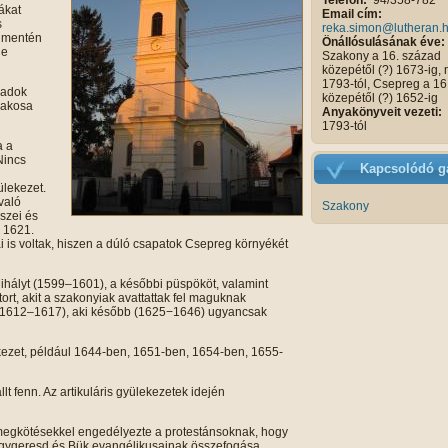
Telefon:
94/358-782
ákat
Email cím:
s
reka.simon@lutheran.
e mentén
Önállósulásának éve:
le
Szakony a 16. század
közepétől (?) 1673-ig,
1793-tól, Csepreg a 16
zadok
közepétől (?) 1652-ig
lakosa
Anyakönyveit vezeti:
1793-tól
a a
Nincs
Kapcsolódó ga
ülekezet.
való
Szakony
észei és
z 1621.
i is voltak, hiszen a dúló csapatok Csepreg környékét
Mihályt (1599–1601), a későbbi püspököt, valamint
rt, akit a szakonyiak avattattak fel maguknak
nt (1612–1617), aki később (1625−1646) ugyancsak
lekezet, például 1644-ben, 1651-ben, 1654-ben, 1655-
llt fenn. Az artikuláris gyülekezetek idején
r megkötésekkel engedélyezte a protestánsoknak, hogy
gygeresd és Bük evangélikusainak összefogása