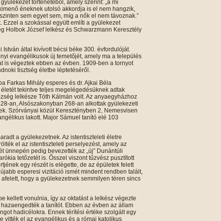
 gyülekezet történetéből, amely szerint: „a mi
kimenő éneknek utolsó akkordja is el nem hangzik,
ldszinten sem egyet sem, míg a nők el nem távoznak.”
. Ezzel a szokással együtt említi a gyülekezet
meg Holbok József lelkész és Schwarzmann Keresztély
stván által kivívott bécsi béke 300. évfordulóját.
nyi evangélikusok új temetőjét, amely ma a település
kat is végeztek ebben az évben. 1909-ben a tornyot
ndnoki tisztség életbe léptetéséről.
a Farkas Mihály esperes és dr. Ajkai Béla
életét tekintve teljes megelégedésüknek adtak
község lelkésze Tóth Kálmán volt. Az anyaegyházhoz
228-an, Alsószakonyban 268-an alkottak gyülekezeti
tek. Szórványai közül Keresztényben 2, Nemesvisen
ngélikus lakott. Major Sámuel tanító elé 103
adt a gyülekezetnek. Az istentiszteleti életre
lték el az istentiszteleti perselyezést, amely az
vét ünnepén pedig bevezették az „új” Dunántúli
ókia tetőzetét is. Ősszel viszont tűzvész pusztított
tjének egy részét is elégette, de az épületek felett
 újabb esperesi vizitáció ismét mindent rendben talált,
 afelett, hogy a gyülekezetnek semmilyen téren sincs
e kellett vonulnia, így az oktatást a lelkész végezte
hazaengedték a tanítót. Ebben az évben az állam
ngot hadicélokra. Ennek térítési értéke szolgált egy
vitték el az evangélikus és a római katolikus