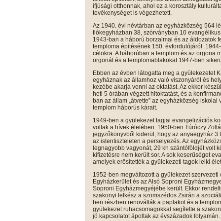
ifjúsági otthonnak, ahol ez a korosztály kulturál
tevékenységet is végezhetett.
Az 1940. évi névtárban az egyházközség 564 lé
fiókegyházban 38, szórványban 10 evangélikus él
1943-ban a háború borzalmai és az áldozatok fe
temploma építésének 150. évfordulójáról. 1944-b
célokra. A háborúban a templom és az orgona megr
orgonát és a templomablakokat 1947-ben sikerül
Ebben az évben látogatta meg a gyülekezetet Ka
egyháznak az államhoz való viszonyáról és helyze
kezébe akarja venni az oktatást. Az ekkor készü
heti 5 órában végzett hitoktatást, és a konfirman
ban az állam „átvette” az egyházközség iskolai
templom háborús kárait.
1949-ben a gyülekezet tagjai evangelizációs ko
voltak a hívek életében. 1950-ben Túróczy Zoltá
jegyzőkönyvből kiderül, hogy az anyaegyház 3 te
az istentiszteleten a perselyezés. Az egyházkö
legnagyobb vagyonát, 29 kh szántóföldjét volt k
kifizetésre nem került sor. A sok keserűséget ev
amelyek erősítették a gyülekezeti tagok lelki éle
1952-ben megváltozott a gyülekezet szervezeti
Egyházkerület és az Alsó Soproni Egyházmegy
Soproni Egyházmegyéjébe került. Ekkor rendel
szakonyi lelkész a szomszédos Zsirán a szociál
ben részben renoválták a paplakot és a templ
gyülekezet ruhacsomagokkal segítette a szakonyi
jó kapcsolatot ápoltak az évszázadok folyamán.