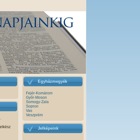
Egyházmegyék
Fejér-Komárom
Győr-Moson
Somogy-Zala
Sopron
Vas
Veszprém
.
elkész
Jelképeink