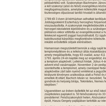
példaértékű volt. Szakonyban Bachmann János 
a két szakonyi (alsó és felső) evangélikus közö
megfogalmazására, amelyben kötelezték magukat, 
tisztességes díjazással tanítói hivatalt is álland
1789-től 3 éven át bérházban adhattak tanítójuk
Jobbágyokként Eszterházy herceghez folyamodta
visszautasította. A szakonyiak megfellebbezték 
herceget iskolatelek kijelölésére és a szükséges
plébános ekkor eltiltotta az evangélikusokat a 
felekezet egyenlő joggal használhatott. Ez üg
katolikusokat kárpótlás megfizetésére kötelezt
inkább erősítették céljaik elérésében.
Hamarosan megszületett bennük a vágy saját te
templomépítésre és a lelkészi állás kialakításá
amely megállapította, hogy 83 család, azaz 411
1793. április 24-én kapták meg az engedélyt, és 
a templom alapkövét. Lelkészt hívtak. Július 4-
advent első vasárnapján. November 2-án pedig
szentelhette a templomot, amely cseréppel fedet
alapkövébe zárt latin nyelvű emlékirat a jegyző
királyunk törvényes uralkodása alatt a Felső é
emeltek itt oltárt; Bachich István sz. beszédet, 
gondnok és helység bírája, Tekintetes, Nemes 
idejében.”
Ugyanebben az évben építették fel az első isko
zsúpfedeles paplakot is. 50 felsőszakonyi és 33 
presbiterrel: Felsőszakonyból heten, Alsószako
épült, Hasza Gergely pajtájában tartották az iste