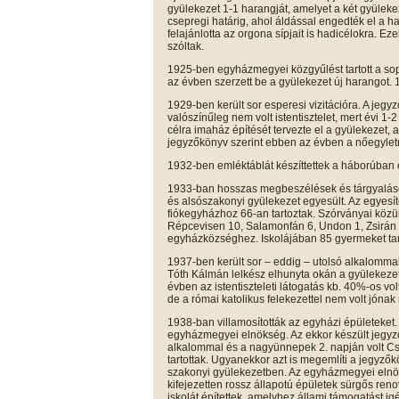
gyülekezet 1-1 harangját, amelyet a két gyüleke
csepregi határig, ahol áldással engedték el a 
felajánlotta az orgona sípjait is hadicélokra. Ez
szóltak.
1925-ben egyházmegyei közgyűlést tartott a s
az évben szerzett be a gyülekezet új harangot. 
1929-ben került sor esperesi vizitációra. A jeg
valószínűleg nem volt istentisztelet, mert évi 1-2
célra imaház építését tervezte el a gyülekezet, 
jegyzőkönyv szerint ebben az évben a nőegyletn
1932-ben emléktáblát készíttettek a háborúban 
1933-ban hosszas megbeszélések és tárgyaláso
és alsószakonyi gyülekezet egyesült. Az egyesít
fiókegyházhoz 66-an tartoztak. Szórványai közü
Répcevisen 10, Salamonfán 6, Undon 1, Zsirán 8
egyházközséghez. Iskolájában 85 gyermeket taní
1937-ben került sor – eddig – utolsó alkalomm
Tóth Kálmán lelkész elhunyta okán a gyülekezet
évben az istentiszteleti látogatás kb. 40%-os vol
de a római katolikus felekezettel nem volt jóna
1938-ban villamosították az egyházi épületeket.
egyházmegyei elnökség. Az ekkor készült jegyz
alkalommal és a nagyünnepek 2. napján volt Cse
tartottak. Ugyanekkor azt is megemlíti a jegyző
szakonyi gyülekezetben. Az egyházmegyei elnöks
kifejezetten rossz állapotú épületek sürgős ren
iskolát építettek, amelyhez állami támogatást igén