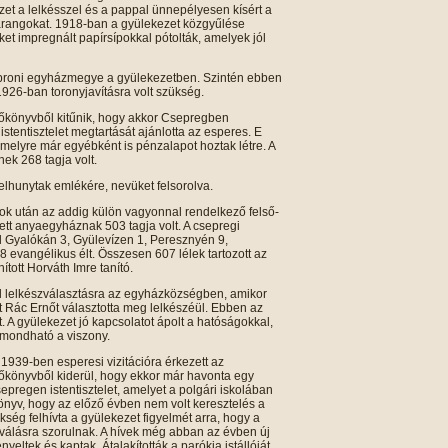
zet a lelkésszel és a pappal ünnepélyesen kísért a
harangokat. 1918-ban a gyülekezet közgyűlése
eket impregnált papírsípokkal pótolták, amelyek jól
oproni egyházmegye a gyülekezetben. Szintén ebben
1926-ban toronyjavításra volt szükség.
yzőkönyvből kitűnik, hogy akkor Csepregben
 istentisztelet megtartását ajánlotta az esperes. E
amelyre már egyébként is pénzalapot hoztak létre. A
ek 268 tagja volt.
elhunytak emlékére, nevüket felsorolva.
k után az addig külön vagyonnal rendelkező felső-
ett anyaegyháznak 503 tagja volt. A csepregi
l Gyalókán 3, Gyülevízen 1, Peresznyén 9,
 evangélikus élt. Összesen 607 lélek tartozott az
tott Horváth Imre tanító.
al lelkészválasztásra az egyházközségben, amikor
 Rác Ernőt választotta meg lelkészéül. Ebben az
t. A gyülekezet jó kapcsolatot ápolt a hatóságokkal,
k mondható a viszony.
 1939-ben esperesi vizitációra érkezett az
őkönyvből kiderül, hogy ekkor már havonta egy
pregen istentisztelet, amelyet a polgári iskolában
könyv, hogy az előző évben nem volt keresztelés a
ég felhívta a gyülekezet figyelmét arra, hogy a
oválásra szorulnak. A hívek még abban az évben új
yeltek és kaptak. Átalakították a parókia istállóját