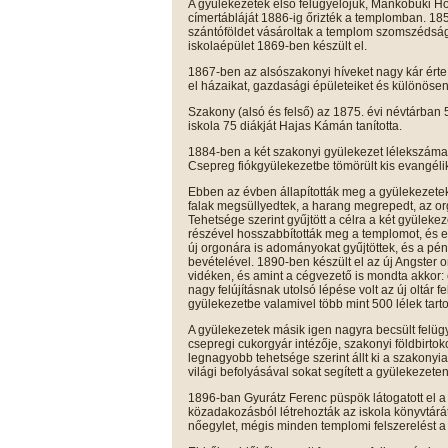
A gyülekezetek első felügyelőjük, Mankóbüki Hor
címertábláját 1886-ig őrizték a templomban. 185
szántóföldet vásároltak a templom szomszédságá
iskolaépület 1869-ben készült el.
1867-ben az alsószakonyi híveket nagy kár érte,
el házaikat, gazdasági épületeiket és különöse
Szakony (alsó és felső) az 1875. évi névtárban 
iskola 75 diákját Hajas Kámán tanította.
1884-ben a két szakonyi gyülekezet lélekszáma
Csepreg fiókgyülekezetbe tömörült kis evangél
Ebben az évben állapították meg a gyülekezetek,
falak megsüllyedtek, a harang megrepedt, az orgo
Tehetsége szerint gyűjtött a célra a két gyüleke
részével hosszabbították meg a templomot, és ell
új orgonára is adományokat gyűjtöttek, és a pén
bevételével. 1890-ben készült el az új Angster 
vidéken, és amint a cégvezető is mondta akkor:
nagy felújításnak utolsó lépése volt az új oltár 
gyülekezetbe valamivel több mint 500 lélek tarto
A gyülekezetek másik igen nagyra becsült felü
csepregi cukorgyár intézője, szakonyi földbirtok
legnagyobb tehetsége szerint állt ki a szakonyi
világi befolyásával sokat segített a gyülekezeten
1896-ban Gyurátz Ferenc püspök látogatott el a 
közadakozásból létrehozták az iskola könyvtárát
nőegylet, mégis minden templomi felszerelést 