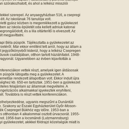
tan szórakozhatott, és ahol a lelkész missziói
lekkel szerepel. Az anyaegyházban 516, a csepregi
t. Az iskolának 76 tanulója volt.
letti gyász közben is megemlékezett a gyülekezet
en az iskola épületét oda kellett adniuk katonai
ongálódott, és a lila oltárterítő is elveszett. Az
t megjavíttatni.
pi Béla püspök. Tájékoztatta a gyülekezetet az
téről. Már ekkor említést tett arról, hogy az állam a
lt jegyzőkönyvből kiderül, hogy a lelkész Csepregen
dusok családjában, otthon tartott háziáhítatot. 1948-
 vagyonát. Ugyanebben az évben kijavították a
nferenciákon vettek részt, amelyek igen áldásosak
n püspök látogatta meg a gyülekezetet. A
metője rendezett állapotban volt. Ekkor indult újra
zséghez kb. 650-en tartoztak. 1951-ben a gyülekezet
öteles felajánlani az államnak megvételre. A
angelizációs alkalmakkal igyekeztek enyhíteni,
tét. Továbbra is részt vettek konferenciákon.
 elhelyezkedése, ugyanis megszűnt a Dunántúli
e. Szakony az Északi Egyházkerület Győr-Moson-
ték Csepreget Bükhöz egy időre. 1953-ban a
is otthonban 4 alkalommal osztott úrvacsorát. 1955-
omot. 1956-ban a locsmándi (Lutzmannsburg)
 gyülekezetet, akikkel földrajzi közelségük miatt is