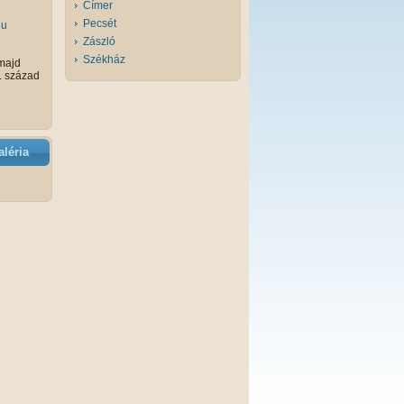
Címer
Pecsét
hu
Zászló
Székház
 majd
. század
léria