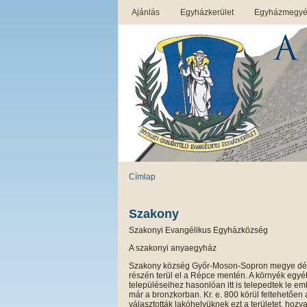
Ajánlás
Egyházkerület
Egyházmegyék
Címlap
Szakony
Szakonyi Evangélikus Egyházközség
A szakonyi anyaegyház
Szakony község Győr-Moson-Sopron megye dél
részén terül el a Répce mentén. A környék egyé
településeihez hasonlóan itt is telepedtek le e
már a bronzkorban. Kr. e. 800 körül feltehetően a
választották lakóhelyüknek ezt a területet, hozv